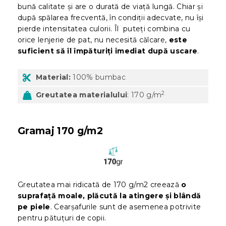
bună calitate și are o durată de viață lungă. Chiar și
după spălarea frecventă, în condiții adecvate, nu își
pierde intensitatea culorii. Îl puteți combina cu
orice lenjerie de pat, nu necesită călcare,
este
suficient să îl împăturiți imediat după uscare
.
Material:
100% bumbac
2
Greutatea materialului
: 170 g/m
Gramaj 170 g/m2
Greutatea mai ridicată de 170 g/m2 creează
o
suprafață moale, plăcută la atingere și blândă
pe piele
. Cearșafurile sunt de asemenea potrivite
pentru pătuțuri de copii.