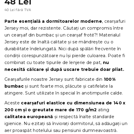
48 Lei
40 Lei fără TVA
Evaluare
preţ:
Parte esențială a dormitoarelor moderne
, cearșafuri
Jersey moi, dar rezistente. Căutați un compromis între
un cearșaf din bumbac și un cearșaf froté?! Materialul
Jersey este de înaltă calitate și se mândrește cu o
durabilitate îndelungată. Nici după spălări frecvente în
condiții corespunzătoare nu își pierde culoarea. Poate fi
combinat cu toate tipurile de lenjerie de pat,
nu
necesită călcare și după uscare trebuie doar pliat.
Cearșafurile noastre Jersey sunt fabricate din
100%
bumbac
și sunt foarte moi, plăcute și catifelate la
atingere. Sunt utilizate în special în anotimpurile calde.
Aceste
cearșafuri elastice
cu dimensiunea de 140 x
200 cm și o greutate mare de 170 g/m2
ating
calitatea europeană
și respectă înalte standarde
igienice. Nu ezitați să înviorați dormitorul, să adăugați un
aer proaspăt hotelului sau pensiunii dumneavoastră.