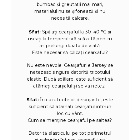
bumbac și greutății mai mari,
materialul nu se șifonează și nu
necesită călcare.
Sfat:
Spălați cearșaful la 30–40 °C și
uscați la temperatură scăzută pentru
a-i prelungi durata de viață.
Este necesar să călcați cearșaful?
Nu este nevoie. Cearșafurile Jersey se
netezesc singure datorită tricotului
elastic. După spălare, este suficient să
atârnați cearșaful și se va netezi.
Sfat:
În cazul cutelor deranjante, este
suficient să atârnați cearșaful într-un
loc cu vânt.
Cum se menține cearșaful pe saltea?
Datorită elasticului pe tot perimetrul
și colțurilor întinse, cearșaful se