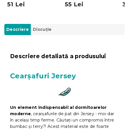
51 Lei
55 Lei
39
Descriere
Discuţie
Descriere detaliată a produsului
Cearșafuri Jersey
Un element indispensabil al dormitoarelor
moderne
, cearșafurile de pat din Jersey - moi dar
în același timp ferme. Căutați un compromis între
bumbac și terry?! Acest material este de foarte