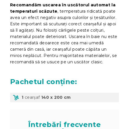
Recomandăm uscarea în uscătorul automat la
temperaturi scăzute
, temperatura ridicată poate
avea un efect negativ asupra culorilor și țesăturilor.
Este important să scuturați corect cearșaful și apoi
să îl agățați. Nu folosiți cârligele peste colțuri,
materialul poate deteriorat. Uscarea în baie nu este
recomandată deoarece este cea mai umedă
cameră din casă, iar cearșaful poate căpăta un
miros neplăcut. Pentru majoritatea materialelor, se
recomandă să se usuce pe un uscător clasic.
Pachetul
conține:
1
cearșaf
140 x 200 cm
Întrebări frecvente