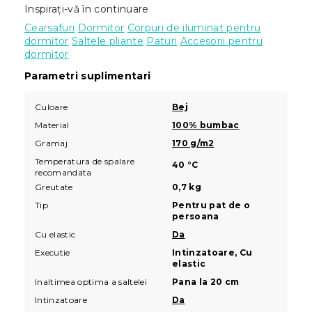
Inspirați-vă în continuare
Cearsafuri
Dormitor
Corpuri de iluminat pentru
dormitor
Saltele pliante
Paturi
Accesorii pentru
dormitor
Parametri suplimentari
Culoare
Bej
Material
100% bumbac
Gramaj
170 g/m2
Temperatura de spalare
40 °C
recomandata
Greutate
0,7 kg
Tip
Pentru pat de o
persoana
Cu elastic
Da
Executie
Intinzatoare, Cu
elastic
Inaltimea optima a saltelei
Pana la 20 cm
Intinzatoare
Da