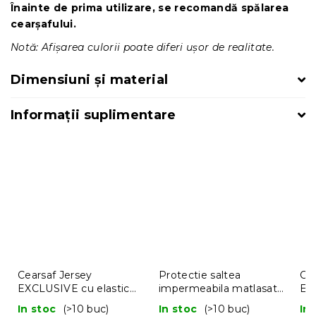
Înainte de prima utilizare, se recomandă spălarea
cearșafului.
Notă: Afișarea culorii poate diferi ușor de realitate.
Dimensiuni și material
Informații suplimentare
Cearsaf Jersey
Protectie saltea
Cea
EXCLUSIVE cu elastic
impermeabila matlasata
EX
crem 140 x 200 cm
din jersey BEDLOCK
90
In stoc
(>10 buc)
In stoc
(>10 buc)
In
140 x 200 cm