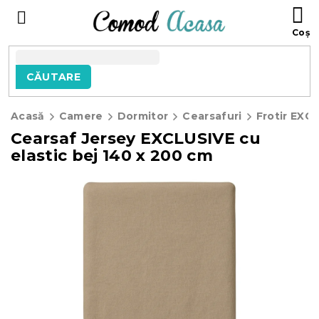
Treci
C
la
D
conținut
C
CĂUTARE
Acasă
Camere
Dormitor
Cearsafuri
Frotir EXC
Cearsaf Jersey EXCLUSIVE cu
elastic bej 140 x 200 cm