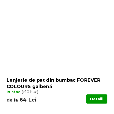
Lenjerie de pat din bumbac FOREVER
COLOURS galbenă
In stoc
(>10 buc)
64 Lei
Detalii
de la