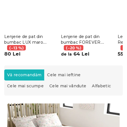
Lenjerie de pat din
Lenjerie de pat din
Lenj
bumbac LUX maro
bumbac FOREVER
Ren
hotelova capsă
(–13 %)
COLOURS piersica
(–20 %)
albă
(–
80 Lei
64 Lei
55 
de la
S
e
Vă recomandăm
Cele mai ieftine
l
Cele mai scumpe
Cele mai vândute
Alfabetic
e
c
t
L
a
i
r
s
e
t
a