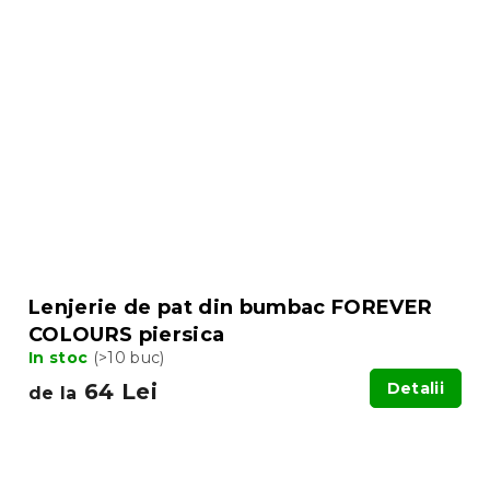
Lenjerie de pat din bumbac FOREVER
COLOURS piersica
In stoc
(>10 buc)
64 Lei
Detalii
de la