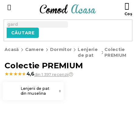
Treci
C
la
D
conținut
C
CĂUTARE
Acasă
Camere
Dormitor
Lenjerie
Colectie
de pat
PREMIUM
Colectie PREMIUM
★★★★★
★★★★★
4,6
din 1 397 recenzii
Lenjerii de pat
din muselina