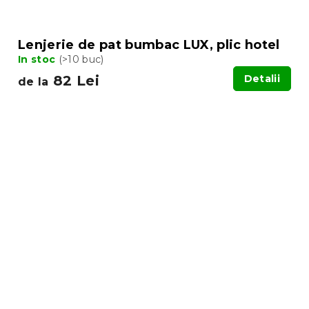
Lenjerie de pat bumbac LUX, plic hotel
In stoc
(>10 buc)
82 Lei
Detalii
de la