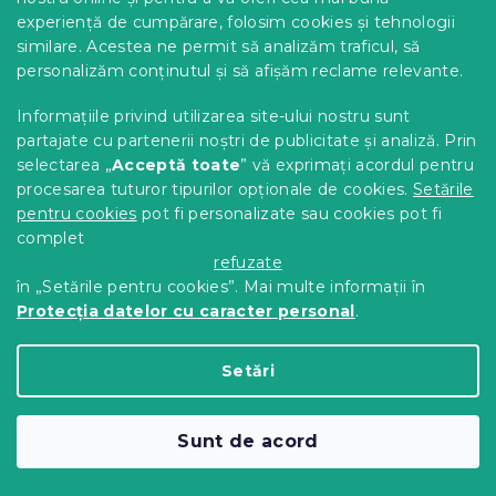
experiență de cumpărare, folosim cookies și tehnologii
similare. Acestea ne permit să analizăm traficul, să
personalizăm conținutul și să afișăm reclame relevante.
Informațiile privind utilizarea site-ului nostru sunt
partajate cu partenerii noștri de publicitate și analiză. Prin
Lenjerie de pat din bumbac HOLLY
selectarea „
Acceptă toate
” vă exprimați acordul pentru
FRIENDS rosu
procesarea tuturor tipurilor opționale de cookies.
Setările
In stoc
(>10 buc)
pentru cookies
pot fi personalizate sau cookies pot fi
complet
79 Lei
Detalii
refuzate
în „Setările pentru cookies”. Mai multe informații în
Protecția datelor cu caracter personal
.
Setări
Sunt de acord