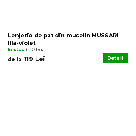
Lenjerie de pat din muselin MUSSARI
lila-violet
In stoc
(>10 buc)
119 Lei
Detalii
de la