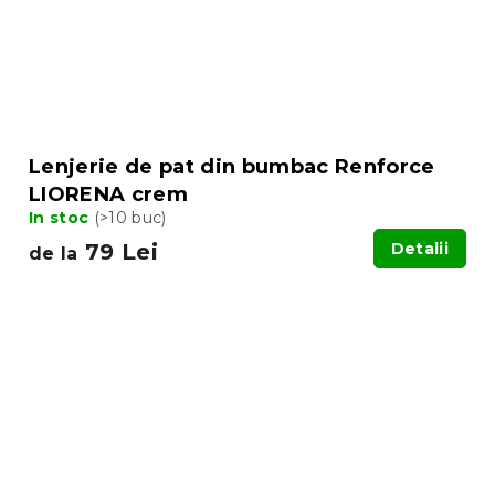
Lenjerie de pat din bumbac Renforce
LIORENA crem
In stoc
(>10 buc)
79 Lei
Detalii
de la