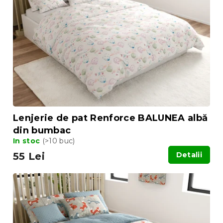
ă
p
p
r
r
o
o
d
d
u
u
s
s
u
e
l
u
i
Lenjerie de pat Renforce BALUNEA albă
din bumbac
In stoc
(>10 buc)
55 Lei
Detalii