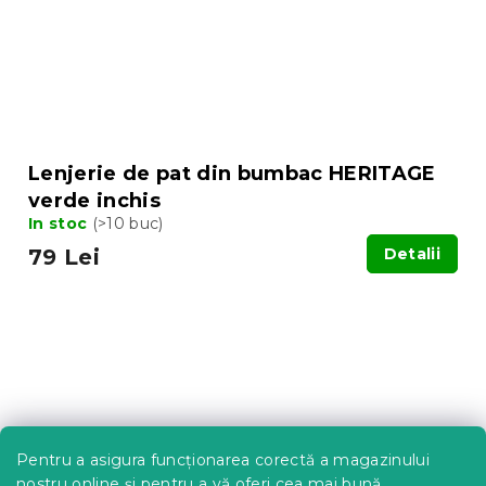
Lenjerie de pat din bumbac HERITAGE
verde inchis
In stoc
(>10 buc)
79 Lei
Detalii
Pentru a asigura funcționarea corectă a magazinului
nostru online și pentru a vă oferi cea mai bună