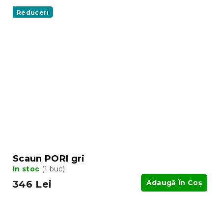
Reduceri
Scaun PORI gri
In stoc
(1 buc)
346 Lei
Adaugă În Coş