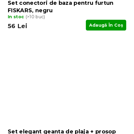
Set conectori de baza pentru furtun
FISKARS, negru
In stoc
(>10 buc)
56 Lei
Adaugă În Coş
Set elegant geanta de plaja + prosop