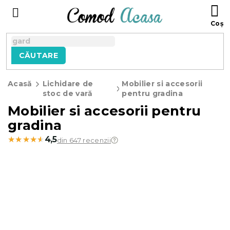
Treci
C
la
D
conținut
C
CĂUTARE
Acasă
Lichidare de
Mobilier si accesorii
stoc de vară
pentru gradina
Mobilier si accesorii pentru
gradina
★★★★★
★★★★★
4,5
din 647 recenzii