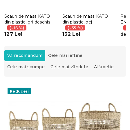
Scaun de masa KATO
Scaun de masa KATO
Pern
din plastic, gri deschis
din plastic, bej
END
(–16 %)
(–55 %)
dime
(–
127 Lei
132 Lei
de l
S
e
Vă recomandăm
Cele mai ieftine
l
Cele mai scumpe
Cele mai vândute
Alfabetic
e
c
t
L
a
i
Reduceri
r
s
e
t
a
ă
p
p
r
r
o
o