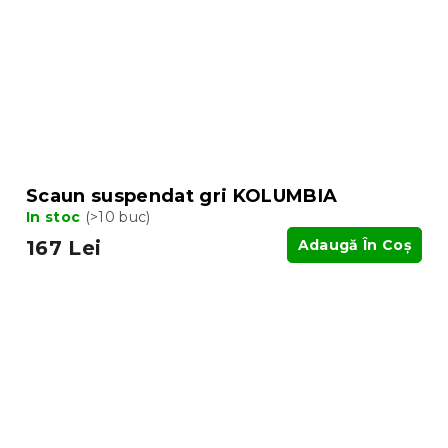
Scaun suspendat gri KOLUMBIA
In stoc
(>10 buc)
167 Lei
Adaugă În Coş