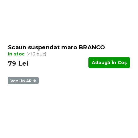
Scaun suspendat maro BRANCO
In stoc
(>10 buc)
79 Lei
Adaugă În Coş
Vezi în AR ❖