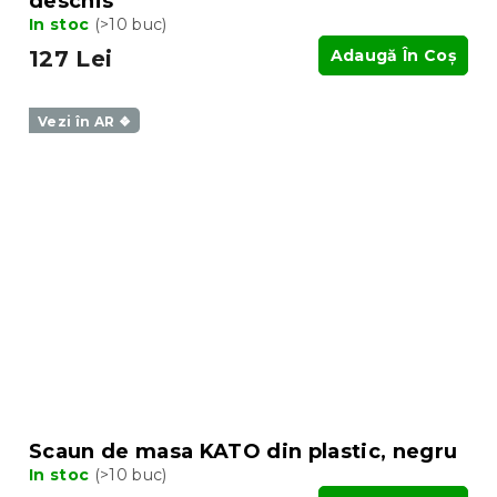
deschis
In stoc
(>10 buc)
127 Lei
Adaugă În Coş
Vezi în AR ❖
Scaun de masa KATO din plastic, negru
In stoc
(>10 buc)