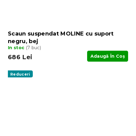
Scaun suspendat MOLINE cu suport
negru, bej
In stoc
(7 buc)
686 Lei
Adaugă În Coş
Reduceri