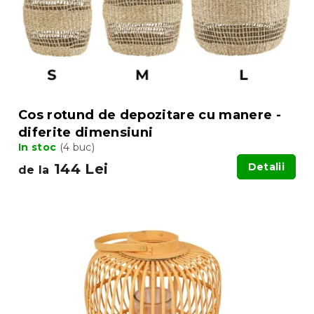
d
d
u
u
s
s
u
e
l
u
i
Cos rotund de depozitare cu manere -
diferite dimensiuni
In stoc
(4 buc)
144 Lei
Detalii
de la