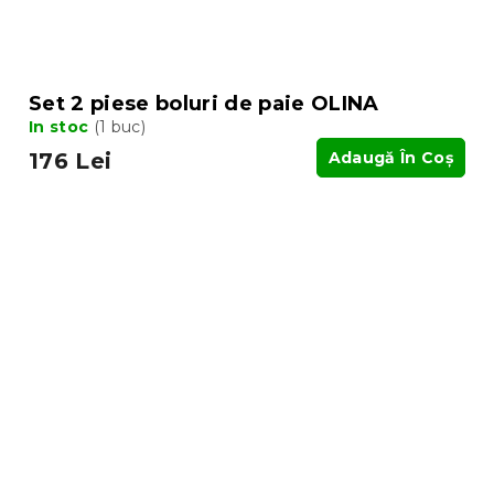
Set 2 piese boluri de paie OLINA
In stoc
(1 buc)
176 Lei
Adaugă În Coş