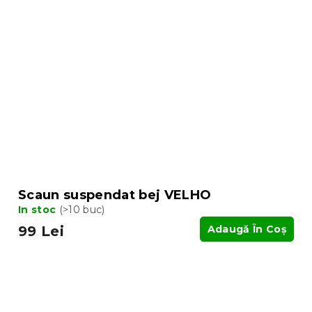
Scaun suspendat bej VELHO
In stoc
(>10 buc)
99 Lei
Adaugă În Coş