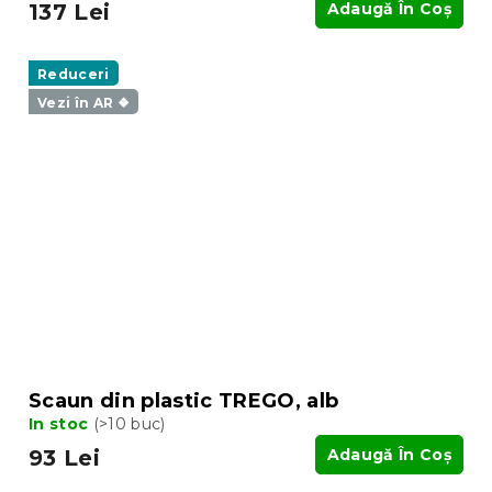
137 Lei
Adaugă În Coş
Reduceri
Vezi în AR ❖
Scaun din plastic TREGO, alb
In stoc
(>10 buc)
93 Lei
Adaugă În Coş