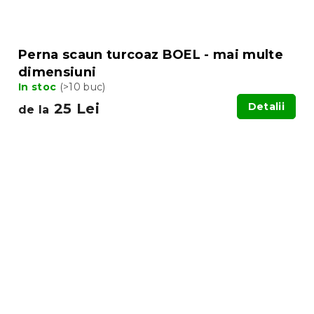
Perna scaun turcoaz BOEL - mai multe
dimensiuni
In stoc
(>10 buc)
25 Lei
Detalii
de la