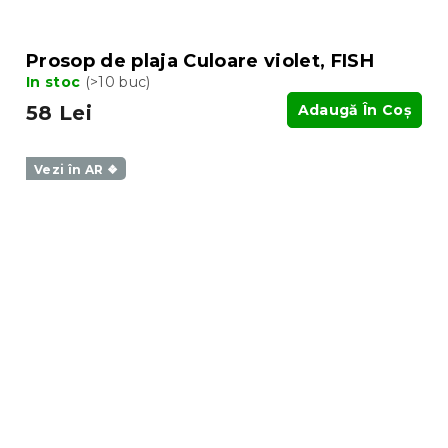
Prosop de plaja Culoare violet, FISH
In stoc
(>10 buc)
58 Lei
Adaugă În Coş
Vezi în AR ❖