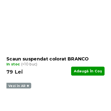
Scaun suspendat colorat BRANCO
In stoc
(>10 buc)
79 Lei
Adaugă În Coş
Vezi în AR ❖