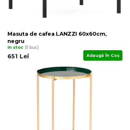
s
s
u
e
l
u
i
Masuta de cafea LANZZI 60x60cm,
negru
In stoc
(5 buc)
651 Lei
Adaugă În Coş