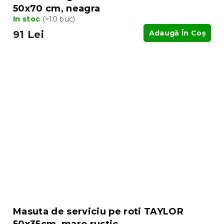
50x70 cm, neagra
In stoc
(>10 buc)
91 Lei
Adaugă În Coş
Masuta de serviciu pe roti TAYLOR
50x35cm, maro rustic