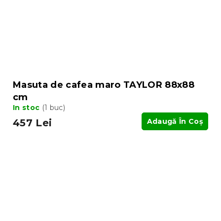
Masuta de cafea maro TAYLOR 88x88
cm
In stoc
(1 buc)
457 Lei
Adaugă În Coş