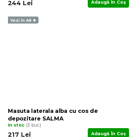
244 Lei
Adaugă În Coş
Vezi în AR ❖
Masuta laterala alba cu cos de
depozitare SALMA
In stoc
(3 buc)
217 Lei
Adaugă În Coş