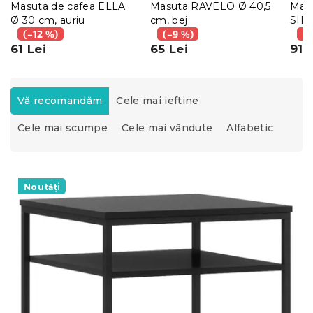
Masuta de cafea ELLA
Masuta RAVELO Ø 40,5
Masu
Ø 30 cm, auriu
cm, bej
SIR
(–12 %)
(–9 %)
cm, 
(–
61 Lei
65 Lei
91 
S
e
Vă recomandăm
Cele mai ieftine
l
Cele mai scumpe
Cele mai vândute
Alfabetic
e
c
t
L
a
i
Noutăți
r
s
e
t
a
ă
p
p
r
r
o
o
d
d
u
u