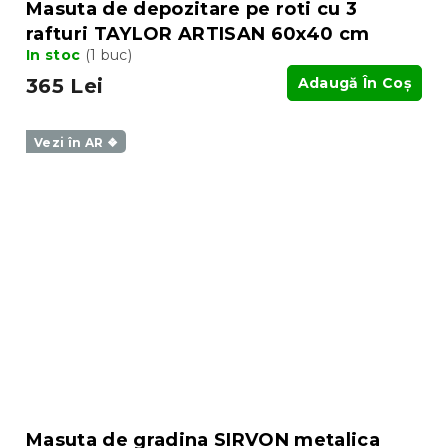
Masuta de depozitare pe roti cu 3
rafturi TAYLOR ARTISAN 60x40 cm
In stoc
(1 buc)
365 Lei
Adaugă În Coş
Vezi în AR ❖
Masuta de gradina SIRVON metalica