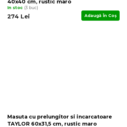
40x40 cm, rustic maro
In stoc
(3 buc)
274 Lei
Adaugă În Coş
Masuta cu prelungitor si incarcatoare
TAYLOR 60x31,5 cm, rustic maro