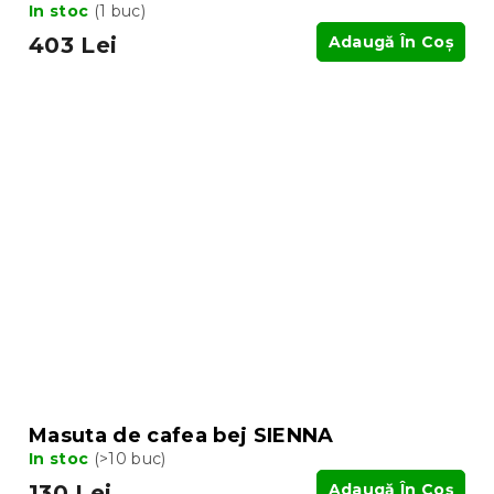
In stoc
(1 buc)
403 Lei
Adaugă În Coş
Masuta de cafea bej SIENNA
In stoc
(>10 buc)
130 Lei
Adaugă În Coş