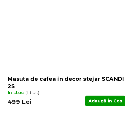
Masuta de cafea in decor stejar SCANDI
2S
In stoc
(1 buc)
499 Lei
Adaugă În Coş