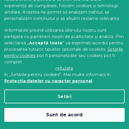
experiență de cumpărare, folosim cookies și tehnologii
similare. Acestea ne permit să analizăm traficul, să
personalizăm conținutul și să afișăm reclame relevante.
Informațiile privind utilizarea site-ului nostru sunt
partajate cu partenerii noștri de publicitate și analiză. Prin
selectarea „
Acceptă toate
” vă exprimați acordul pentru
procesarea tuturor tipurilor opționale de cookies.
Setările
pentru cookies
pot fi personalizate sau cookies pot fi
complet
refuzate
în „Setările pentru cookies”. Mai multe informații în
Protecția datelor cu caracter personal
.
Masuta mobila pe roti TAYLOR SONOMA
Setări
50x35cm
10 zile
Sunt de acord
202 Lei
Adaugă În Coş