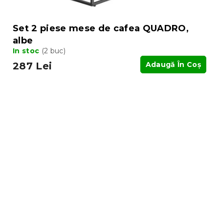
Set 2 piese mese de cafea QUADRO,
albe
In stoc
(2 buc)
287 Lei
Adaugă În Coş