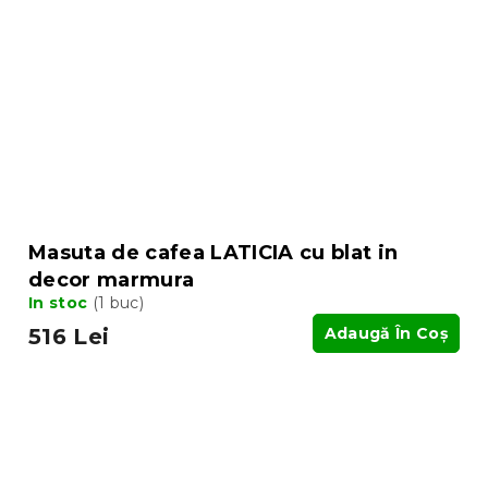
Masuta de cafea LATICIA cu blat in
decor marmura
In stoc
(1 buc)
516 Lei
Adaugă În Coş