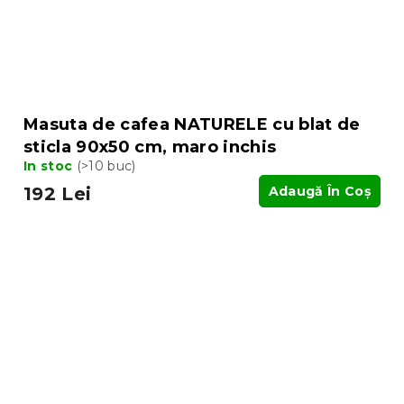
Masuta de cafea NATURELE cu blat de
sticla 90x50 cm, maro inchis
In stoc
(>10 buc)
192 Lei
Adaugă În Coş