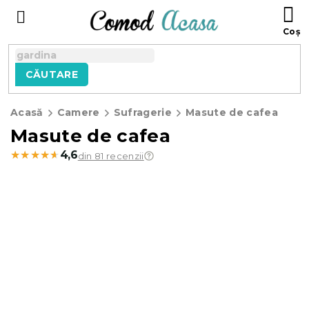
Treci
C
la
D
conținut
C
CĂUTARE
Acasă
Camere
Sufragerie
Masute de cafea
Masute de cafea
★★★★★
★★★★★
4,6
din 81 recenzii