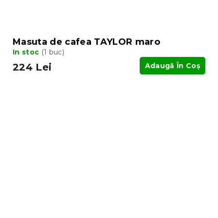
Masuta de cafea TAYLOR maro
In stoc
(1 buc)
224 Lei
Adaugă În Coş