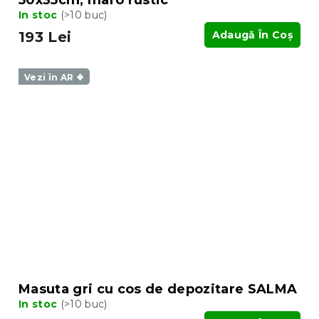
In stoc
(>10 buc)
193 Lei
Adaugă În Coş
Vezi în AR ❖
Masuta gri cu cos de depozitare SALMA
In stoc
(>10 buc)