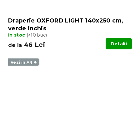
Draperie OXFORD LIGHT 140x250 cm,
verde inchis
In stoc
(>10 buc)
46 Lei
Detalii
de la
Vezi în AR ❖