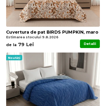
u
u
s
s
u
e
l
u
i
Cuvertura de pat BIRDS PUMPKIN, maro
Estimarea stocului 9.8.2026
79 Lei
Detalii
de la
Noutăți