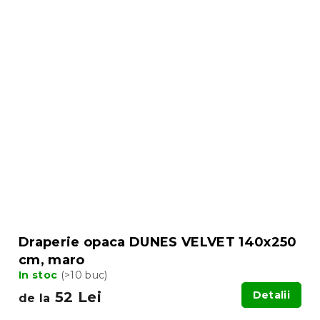
Draperie opaca DUNES VELVET 140x250
cm, maro
In stoc
(>10 buc)
52 Lei
Detalii
de la