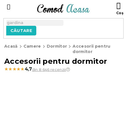
Treci
C
la
D
conținut
C
CĂUTARE
Acasă
Camere
Dormitor
Accesorii pentru
dormitor
Accesorii pentru dormitor
★★★★★
★★★★★
4,7
din 8 646 recenzii