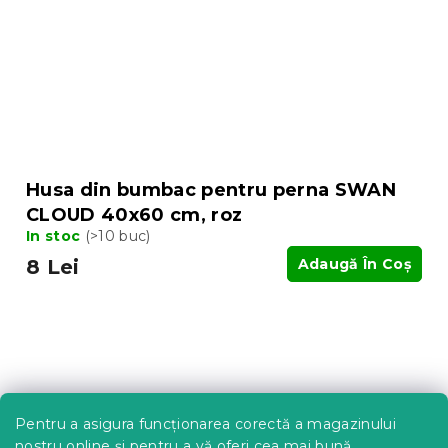
Husa din bumbac pentru perna SWAN
CLOUD 40x60 cm, roz
In stoc
(>10 buc)
8 Lei
Adaugă În Coş
Pentru a asigura funcționarea corectă a magazinului
nostru online și pentru a vă oferi cea mai bună