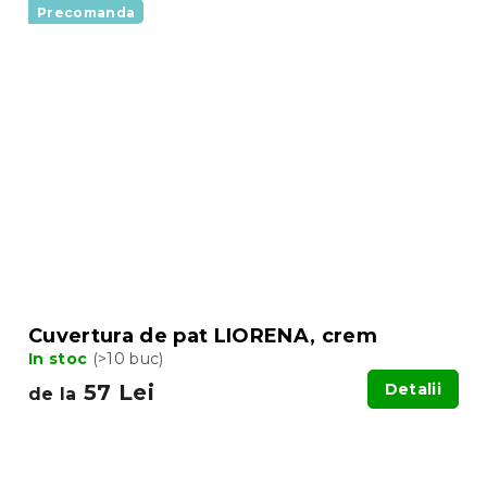
Precomanda
Cuvertura de pat LIORENA, crem
In stoc
(>10 buc)
57 Lei
Detalii
de la