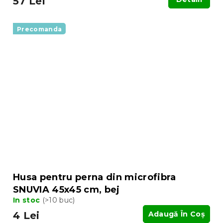
57 Lei
Precomanda
Husa pentru perna din microfibra
SNUVIA 45x45 cm, bej
In stoc
(>10 buc)
4 Lei
Adaugă În Coş