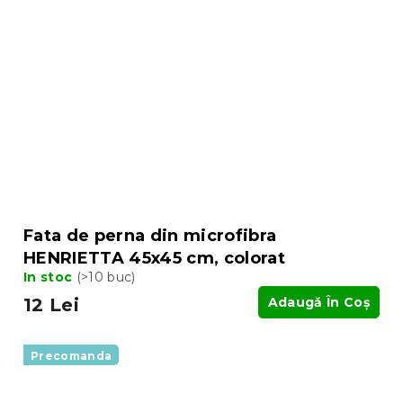
Fata de perna din microfibra
HENRIETTA 45x45 cm, colorat
In stoc
(>10 buc)
12 Lei
Adaugă În Coş
Precomanda