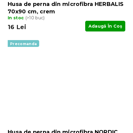
Husa de perna din microfibra HERBALIS
70x90 cm, crem
In stoc
(>10 buc)
16 Lei
Adaugă În Coş
Precomanda
Husa de perna din microfibra NORDIC