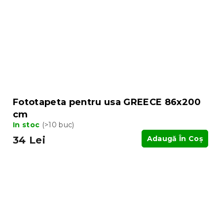
Fototapeta pentru usa GREECE 86x200
cm
In stoc
(>10 buc)
34 Lei
Adaugă În Coş