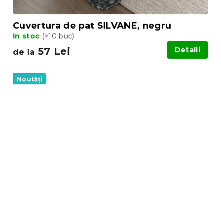
Cuvertura de pat SILVANE, negru
In stoc
(>10 buc)
57 Lei
Detalii
de la
Noutăți