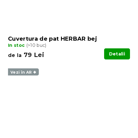
Cuvertura de pat HERBAR bej
In stoc
(>10 buc)
79 Lei
Detalii
de la
Vezi în AR ❖