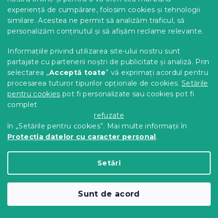
experiență de cumpărare, folosim cookies și tehnologii
similare. Acestea ne permit să analizăm traficul, să
personalizăm conținutul și să afișăm reclame relevante.
Informațiile privind utilizarea site-ului nostru sunt
partajate cu partenerii noștri de publicitate și analiză. Prin
selectarea „
Acceptă toate
” vă exprimați acordul pentru
Polita decorativa de perete ACCENTS
procesarea tuturor tipurilor opționale de cookies.
Setările
pentru cookies
pot fi personalizate sau cookies pot fi
37 cm - mai multe culori
complet
In stoc
(>10 buc)
refuzate
22 Lei
Detalii
de la
în „Setările pentru cookies”. Mai multe informații în
Protecția datelor cu caracter personal
.
Setări
Sunt de acord