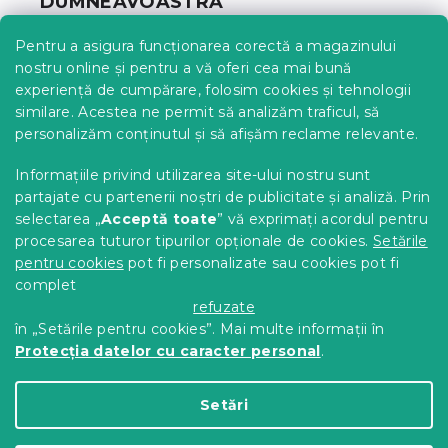
DUMNEAVOASTRĂ
o
l
Urmărirea comenzii
Pentru a asigura funcționarea corectă a magazinului
Opțiuni de livrare
nostru online și pentru a vă oferi cea mai bună
Metode de plată
experiență de cumpărare, folosim cookies și tehnologii
similare. Acestea ne permit să analizăm traficul, să
Reclamații și retururi
personalizăm conținutul și să afișăm reclame relevante.
Contact
Termeni și condiții
Informațiile privind utilizarea site-ului nostru sunt
Protecția datelor cu caracter personal
partajate cu partenerii noștri de publicitate și analiză. Prin
Achizitii SEAP
selectarea „
Acceptă toate
” vă exprimați acordul pentru
Tabel mărimi
procesarea tuturor tipurilor opționale de cookies.
Setările
pentru cookies
pot fi personalizate sau cookies pot fi
Blog
complet
Pentru parteneri
refuzate
în „Setările pentru cookies”. Mai multe informații în
Protecția datelor cu caracter personal
.
Creat de Shoptet Premium
Setări