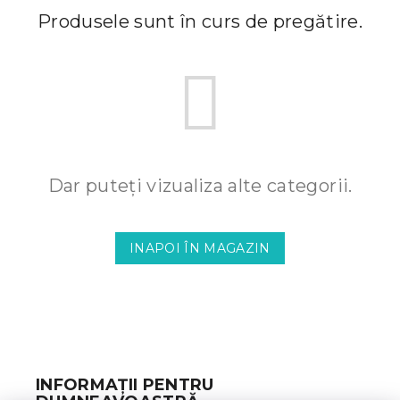
Produsele sunt în curs de pregătire.
Dar puteţi vizualiza alte categorii.
INAPOI ÎN MAGAZIN
S
u
b
INFORMAȚII PENTRU
s