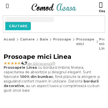
Treci
C
la
D
conținut
C
CĂUTARE
Acasă
Camere
Baie
Prosoape
Prosoape
Pro
mici
mici
Line
Prosoape mici Linea
★★★★★
★★★★★
4,7
din 126 recenzii
Prosoapele Linea
cu bordură îmbină finețea,
capacitatea de absorbție și designul elegant. Sunt
fabricate
100% din bumbac
, fiind plăcute la atingere și
asigurând confort maxim în utilizare. Datorită
bordurii
decorative
, au un aspect luxos și completează cu bun
gust orice baie.