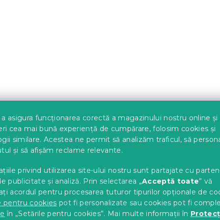
pentru perna
Umplutura pentru perna
70x90 cm
c)
In stoc
(>10 buc)
37 Lei
a asigura funcționarea corectă a magazinului nostru online și
eri cea mai bună experiență de cumpărare, folosim cookies și
gii similare. Acestea ne permit să analizăm traficul, să perso
tul și să afișăm reclame relevante.
țiile privind utilizarea site-ului nostru sunt partajate cu parten
de publicitate și analiză. Prin selectarea „
Acceptă toate
” vă
ți acordul pentru procesarea tuturor tipurilor opționale de co
e pentru cookies
pot fi personalizate sau cookies pot fi compl
entru perne - bile
Umplutura pentru perna
te
în „Setările pentru cookies”. Mai multe informații în
Protecț