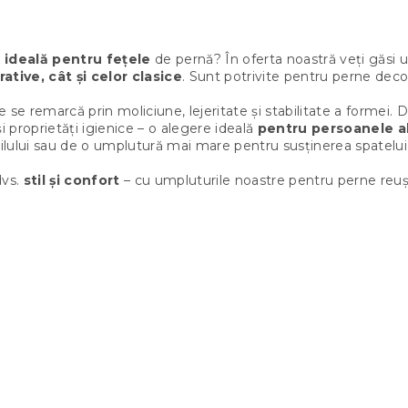
C
o
 ideală pentru fețele
de pernă? În oferta noastră veți găsi u
n
ative, cât și celor clasice
. Sunt potrivite pentru perne decor
t
r
se remarcă prin moliciune, lejeritate și stabilitate a formei. Da
o
i proprietăți igienice – o alegere ideală
pentru persoanele a
l
ului sau de o umplutură mai mare pentru susținerea spatelui, la
u
l
dvs.
stil și confort
– cu umpluturile noastre pentru perne reușiț
l
i
s
t
ă
r
i
l
o
r