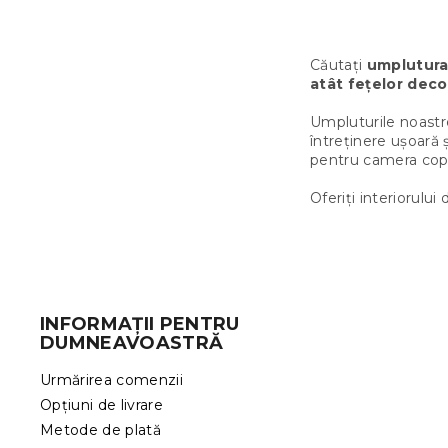
Căutați
umplutura
atât fețelor decor
Umpluturile noastre 
întreținere ușoară ș
pentru camera copil
Oferiți interiorului 
S
u
b
INFORMAȚII PENTRU
s
DUMNEAVOASTRĂ
o
l
Urmărirea comenzii
Opțiuni de livrare
Metode de plată