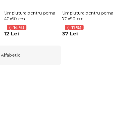
Umplutura pentru perna
Umplutura pentru perna
Umpl
40x50 cm
70x90 cm
40x
(–14 %)
(–11 %)
(–
12 Lei
37 Lei
12 L
Alfabetic