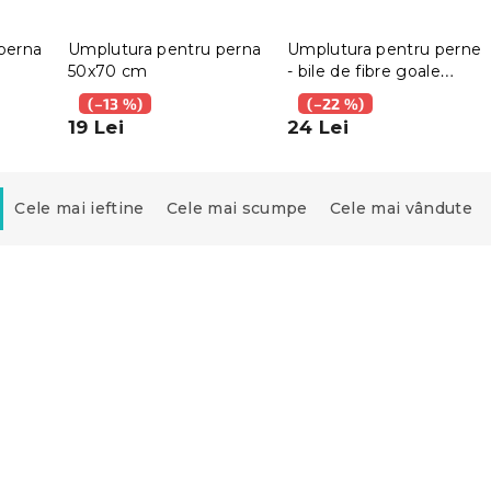
perna
Umplutura pentru perna
Umplutura pentru perne
50x70 cm
- bile de fibre goale
500g
(–13 %)
(–22 %)
19 Lei
24 Lei
Cele mai ieftine
Cele mai scumpe
Cele mai vândute