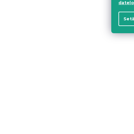
de fibre go
datelo
4 zile
24 Lei
Setă
Umplutura 
45x45 cm
In stoc
(>10 bu
12 Lei