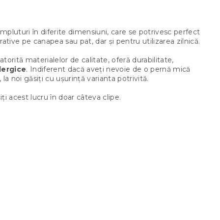
mpluturi în diferite dimensiuni, care se potrivesc perfect
ative pe canapea sau pat, dar și pentru utilizarea zilnică.
torită materialelor de calitate, oferă durabilitate,
lergice
. Indiferent dacă aveți nevoie de o pernă mică
 noi găsiți cu ușurință varianta potrivită.
i acest lucru în doar câteva clipe.