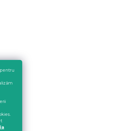
Umplutura pentru perna
40x40 cm
4 zile
12 Lei
 pentru
nalizăm
erii
okies.
et
Umplutura pentru perna
ia