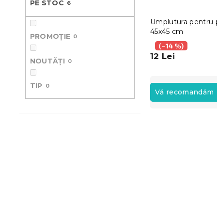
PE STOC
6
ă
Umplutura pentru 
45x45 cm
PROMOȚIE
0
(–14 %)
12 Lei
NOUTĂȚI
0
S
TIP
0
e
Vă recomandăm
l
e
L
c
i
t
s
a
t
r
ă
e
p
a
r
p
o
r
d
o