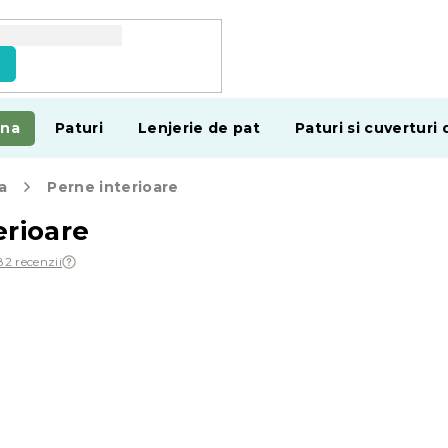
e
ina
Paturi
Lenjerie de pat
Paturi si cuverturi 
a
Perne interioare
erioare
82 recenzii