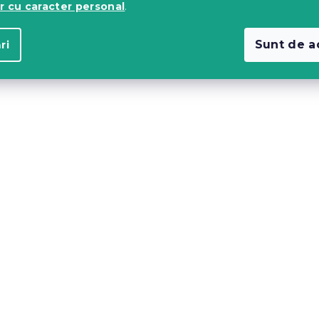
ale 500g
40x50 cm
r cu caracter personal
.
In stoc
(>10 buc)
12 Lei
Sunt de a
ri
pentru perna
Umplutura pentru perna
50x60 cm
c)
In stoc
(3 buc)
18 Lei