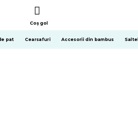
Coş gol
COŞ
DE
de pat
Cearsafuri
Accesorii din bambus
Salte
CUMPĂRĂTURI