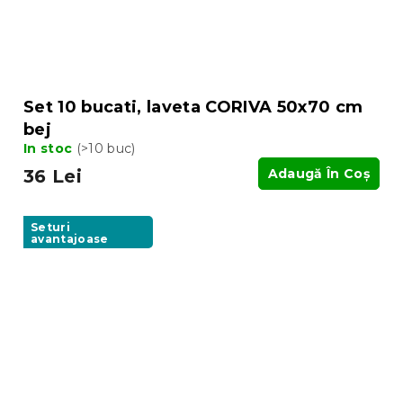
Set 10 bucati, laveta CORIVA 50x70 cm
bej
In stoc
(>10 buc)
36 Lei
Adaugă În Coş
Seturi
avantajoase