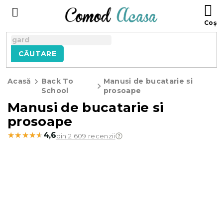
Treci
C
la
D
conținut
C
CĂUTARE
Acasă
Back To
Manusi de bucatarie si
School
prosoape
Manusi de bucatarie si
prosoape
★★★★★
★★★★★
4,6
din 2 609 recenzii