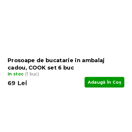
Prosoape de bucatarie in ambalaj
cadou, COOK set 6 buc
In stoc
(1 buc)
69 Lei
Adaugă În Coş