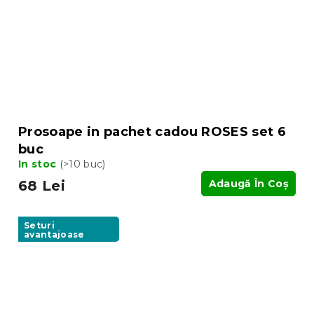
Prosoape in pachet cadou ROSES set 6
buc
In stoc
(>10 buc)
68 Lei
Adaugă În Coş
Seturi
avantajoase