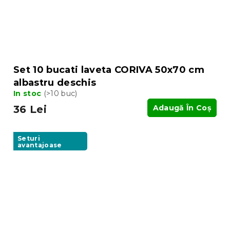
Set 10 bucati laveta CORIVA 50x70 cm
albastru deschis
In stoc
(>10 buc)
36 Lei
Adaugă În Coş
Seturi
avantajoase