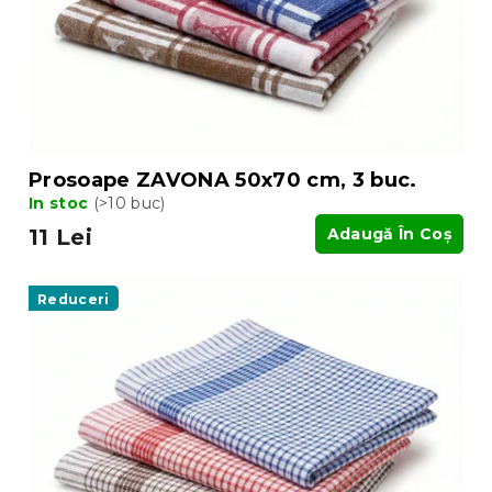
d
d
u
u
s
s
u
e
l
u
i
Prosoape ZAVONA 50x70 cm, 3 buc.
In stoc
(>10 buc)
11 Lei
Adaugă În Coş
Reduceri