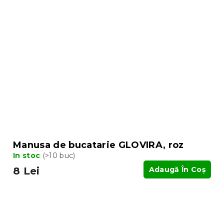
Manusa de bucatarie GLOVIRA, roz
In stoc
(>10 buc)
8 Lei
Adaugă În Coş