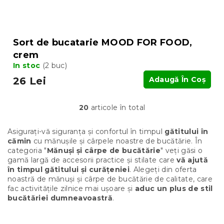
Sort de bucatarie MOOD FOR FOOD,
crem
In stoc
(2 buc)
26 Lei
Adaugă În Coş
20
articole în total
C
o
n
Asigurați-vă siguranța și confortul în timpul
gătitului în
t
cămin
cu mănușile și cârpele noastre de bucătărie. În
r
categoria "
Mănuși și cârpe de bucătărie
" veți găsi o
o
gamă largă de accesorii practice și stilate care
vă ajută
l
în timpul gătitului și curățeniei
. Alegeți din oferta
u
noastră de mănuși și cârpe de bucătărie de calitate, care
l
fac activitățile zilnice mai ușoare și
aduc un plus de stil
l
bucătăriei dumneavoastră
.
i
s