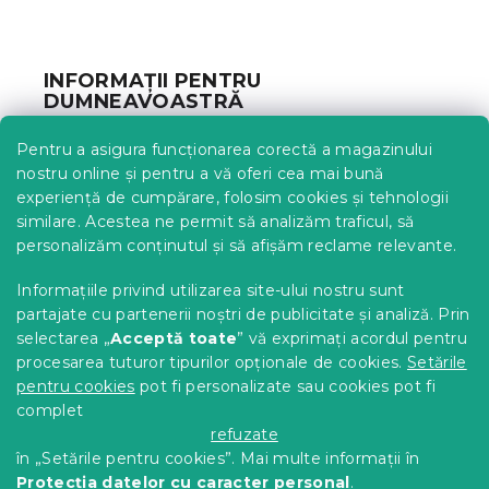
t
S
ă
u
r
b
i
INFORMAȚII PENTRU
l
s
DUMNEAVOASTRĂ
o
o
r
l
Urmărirea comenzii
Pentru a asigura funcționarea corectă a magazinului
Opțiuni de livrare
nostru online și pentru a vă oferi cea mai bună
Metode de plată
experiență de cumpărare, folosim cookies și tehnologii
similare. Acestea ne permit să analizăm traficul, să
Reclamații și retururi
personalizăm conținutul și să afișăm reclame relevante.
Contact
Termeni și condiții
Informațiile privind utilizarea site-ului nostru sunt
Protecția datelor cu caracter personal
partajate cu partenerii noștri de publicitate și analiză. Prin
Achizitii SEAP
selectarea „
Acceptă toate
” vă exprimați acordul pentru
Tabel mărimi
procesarea tuturor tipurilor opționale de cookies.
Setările
pentru cookies
pot fi personalizate sau cookies pot fi
Blog
complet
Pentru parteneri
refuzate
în „Setările pentru cookies”. Mai multe informații în
Protecția datelor cu caracter personal
.