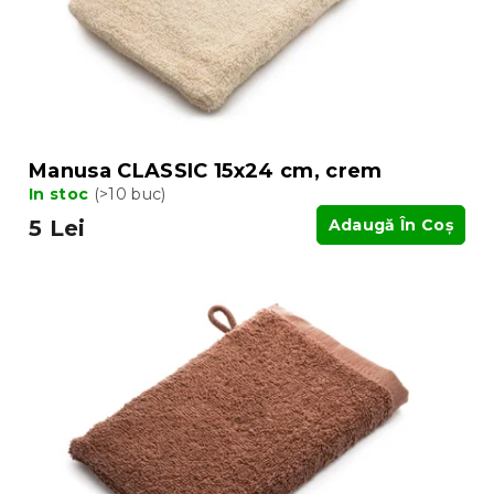
d
u
u
s
s
u
e
l
u
i
Manusa CLASSIC 15x24 cm, crem
In stoc
(>10 buc)
5 Lei
Adaugă În Coş