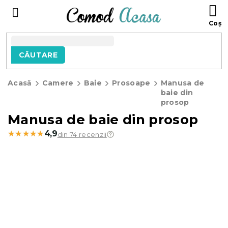
Treci
C
la
D
conținut
C
CĂUTARE
Acasă
Camere
Baie
Prosoape
Manusa de
baie din
prosop
Manusa de baie din prosop
★★★★★
★★★★★
4,9
din 74 recenzii