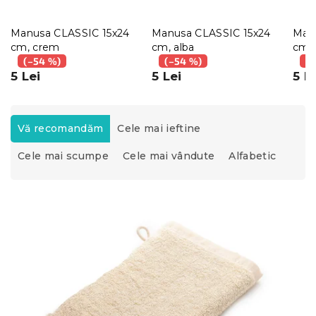
Manusa CLASSIC 15x24
Manusa CLASSIC 15x24
Man
cm, crem
cm, alba
cm,
(–54 %)
(–54 %)
(–
5 Lei
5 Lei
5 L
S
e
Vă recomandăm
Cele mai ieftine
l
Cele mai scumpe
Cele mai vândute
Alfabetic
e
c
t
L
a
i
r
s
e
t
a
ă
p
p
r
r
o
o
d