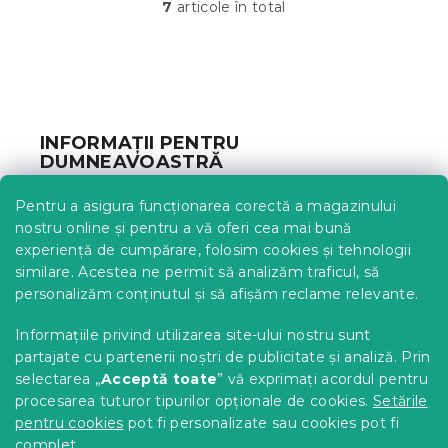
7
articole în total
C
o
n
t
S
r
u
o
b
l
INFORMAȚII PENTRU
u
s
DUMNEAVOASTRĂ
l
o
l
l
Urmărirea comenzii
i
Pentru a asigura funcționarea corectă a magazinului
s
Opțiuni de livrare
nostru online și pentru a vă oferi cea mai bună
t
Metode de plată
experiență de cumpărare, folosim cookies și tehnologii
ă
similare. Acestea ne permit să analizăm traficul, să
Reclamații și retururi
r
personalizăm conținutul și să afișăm reclame relevante.
i
Contact
l
Termeni și condiții
Informațiile privind utilizarea site-ului nostru sunt
o
Protecția datelor cu caracter personal
r
partajate cu partenerii noștri de publicitate și analiză. Prin
Achizitii SEAP
selectarea „
Acceptă toate
” vă exprimați acordul pentru
Tabel mărimi
procesarea tuturor tipurilor opționale de cookies.
Setările
pentru cookies
pot fi personalizate sau cookies pot fi
Blog
complet