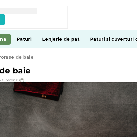
e
ina
Paturi
Lenjerie de pat
Paturi si cuverturi 
orase de baie
de baie
20 recenzii