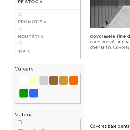
PE STOC
9
ă
PROMOȚIE
0
Covorașele fine 
NOUTĂȚI
0
corespunzător poate
chenar fin. Covoraș
TIP
0
Culoare
Material
Covoras baie pentr