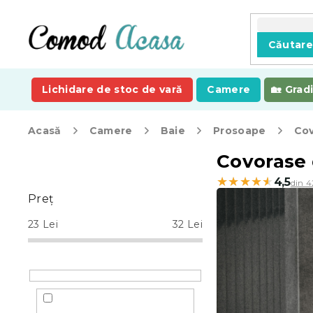
Treci
la
conținut
Căutar
Lichidare de stoc de vară
Camere
Grad
Acasă
Camere
Baie
Prosoape
Cov
B
Covorase 
a
★★★★★
★★★★★
4,5
din 4
r
Preţ
ă
l
23
Lei
32
Lei
a
t
e
r
a
l