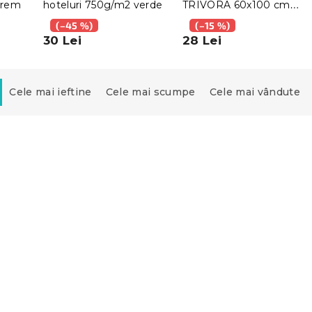
crem
hoteluri 750g/m2 verde
TRIVORA 60x100 cm
crem
(–45 %)
(–15 %)
30 Lei
28 Lei
Cele mai ieftine
Cele mai scumpe
Cele mai vândute
e pentru hoteluri
Covoras baie pentru hot