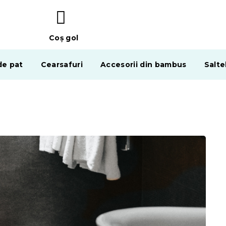
Coş gol
COŞ
DE
de pat
Cearsafuri
Accesorii din bambus
Salte
CUMPĂRĂTURI