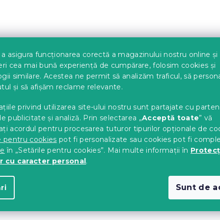
an
750g/m2 crem
c)
In stoc
(>10 buc)
30 Lei
Evaluare
750 Lei / 25 buc.
a asigura funcționarea corectă a magazinului nostru online și
preţ:
eri cea mai bună experiență de cumpărare, folosim cookies și
gii similare. Acestea ne permit să analizăm traficul, să perso
tul și să afișăm reclame relevante.
țiile privind utilizarea site-ului nostru sunt partajate cu parten
de publicitate și analiză. Prin selectarea „
Acceptă toate
” vă
ți acordul pentru procesarea tuturor tipurilor opționale de co
e pentru cookies
pot fi personalizate sau cookies pot fi compl
te
în „Setările pentru cookies”. Mai multe informații în
Protecț
r cu caracter personal
.
Sunt de a
ri
e pentru hoteluri
Covoras baie pentru hot
rtocaliu
750g/m2 verde
c)