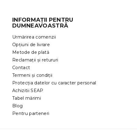
S
u
b
INFORMAȚII PENTRU
s
DUMNEAVOASTRĂ
o
l
Urmărirea comenzii
Opțiuni de livrare
Metode de plată
Reclamații și retururi
Contact
Termeni și condiții
Protecția datelor cu caracter personal
Achizitii SEAP
Tabel mărimi
Blog
Pentru parteneri