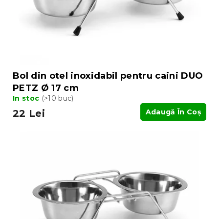
d
u
u
s
s
u
e
l
u
i
Bol din otel inoxidabil pentru caini DUO
PETZ Ø 17 cm
In stoc
(>10 buc)
22 Lei
Adaugă În Coş