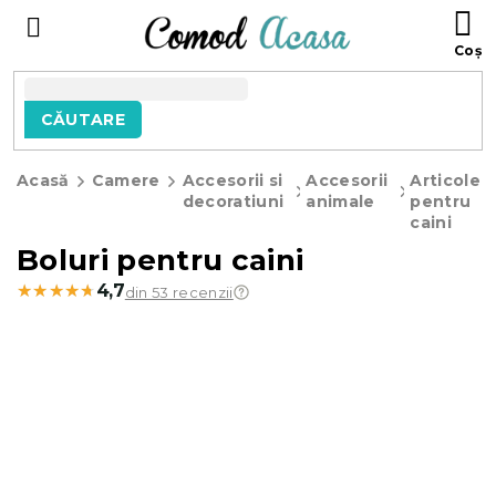
Treci
C
la
D
conținut
C
CĂUTARE
Acasă
Camere
Accesorii si
Accesorii
Articole
decoratiuni
animale
pentru
caini
Boluri pentru caini
★★★★★
★★★★★
4,7
din 53 recenzii