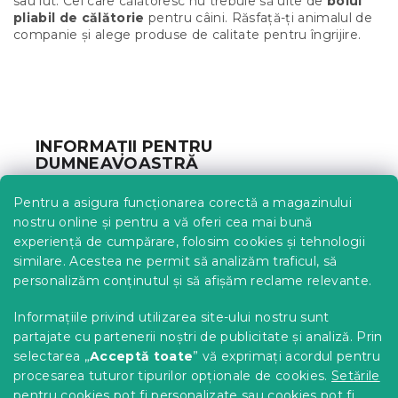
sau lut. Cei care călătoresc nu trebuie să uite de
bolul
i
pliabil de călătorie
pentru câini. Răsfață-ți animalul de
s
companie și alege produse de calitate pentru îngrijire.
t
ă
r
S
i
u
l
b
o
INFORMAȚII PENTRU
r
s
DUMNEAVOASTRĂ
o
l
Urmărirea comenzii
Pentru a asigura funcționarea corectă a magazinului
Opțiuni de livrare
nostru online și pentru a vă oferi cea mai bună
Metode de plată
experiență de cumpărare, folosim cookies și tehnologii
similare. Acestea ne permit să analizăm traficul, să
Reclamații și retururi
personalizăm conținutul și să afișăm reclame relevante.
Contact
Termeni și condiții
Informațiile privind utilizarea site-ului nostru sunt
Protecția datelor cu caracter personal
partajate cu partenerii noștri de publicitate și analiză. Prin
Achizitii SEAP
selectarea „
Acceptă toate
” vă exprimați acordul pentru
Tabel mărimi
procesarea tuturor tipurilor opționale de cookies.
Setările
pentru cookies
pot fi personalizate sau cookies pot fi
Blog