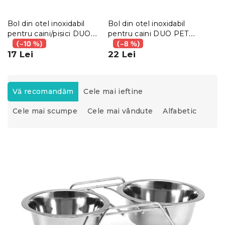
Bol din otel inoxidabil
Bol din otel inoxidabil
pentru caini/pisici DUO
pentru caini DUO PETZ
PETZ Ø 13 cm
(–10 %)
Ø 17 cm
(–8 %)
17 Lei
22 Lei
S
e
Vă recomandăm
Cele mai ieftine
l
Cele mai scumpe
Cele mai vândute
Alfabetic
e
c
t
L
a
i
r
s
e
t
a
ă
p
p
r
r
o
o
d