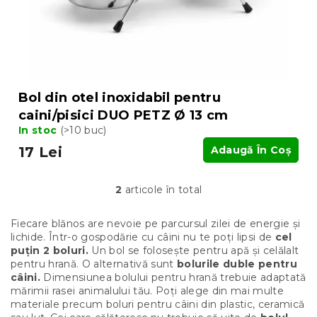
Bol din otel inoxidabil pentru
caini/pisici DUO PETZ Ø 13 cm
In stoc
(>10 buc)
17 Lei
Adaugă În Coş
2
articole în total
C
o
n
Fiecare blănos are nevoie pe parcursul zilei de energie și
t
lichide. Într-o gospodărie cu câini nu te poți lipsi de
cel
r
puțin 2 boluri.
Un bol se folosește pentru apă și celălalt
o
pentru hrană. O alternativă sunt
bolurile duble
pentru
l
câini.
Dimensiunea bolului pentru hrană trebuie adaptată
u
mărimii rasei animalului tău. Poți alege din mai multe
l
materiale precum boluri pentru câini din plastic, ceramică
l