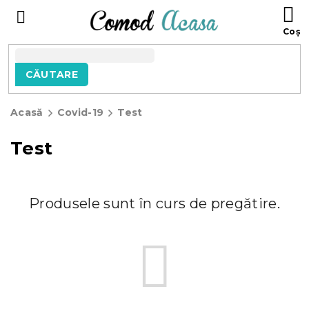
Treci
C
la
D
conținut
C
CĂUTARE
Acasă
Covid-19
Test
Test
Produsele sunt în curs de pregătire.