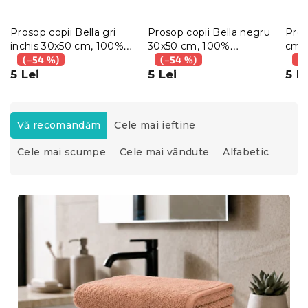
Prosop copii Bella gri
Prosop copii Bella negru
Pros
inchis 30x50 cm, 100%
30x50 cm, 100%
cm 
bumbac
(–54 %)
bumbac
(–54 %)
(–
5 Lei
5 Lei
5 L
S
e
Vă recomandăm
Cele mai ieftine
l
Cele mai scumpe
Cele mai vândute
Alfabetic
e
c
t
L
a
i
r
s
e
t
a
ă
p
p
r
r
o
o
d