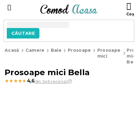
Treci
C
la
D
conținut
C
CĂUTARE
Acasă
Camere
Baie
Prosoape
Prosoape
Pro
mici
mici
Bell
Prosoape mici Bella
★★★★★
★★★★★
4,6
din 346 recenzii