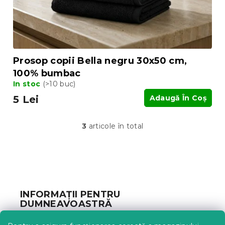
Prosop copii Bella negru 30x50 cm,
100% bumbac
In stoc
(>10 buc)
5 Lei
Adaugă În Coş
3
articole în total
C
o
n
t
S
r
u
o
b
l
INFORMAȚII PENTRU
u
s
DUMNEAVOASTRĂ
l
o
l
l
Urmărirea comenzii