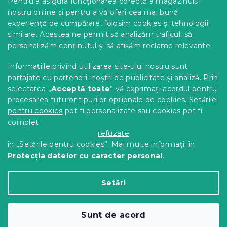
i
Pentru a asigura funcționarea corectă a magazinului
s
Opțiuni de livrare
nostru online și pentru a vă oferi cea mai bună
t
Metode de plată
experiență de cumpărare, folosim cookies și tehnologii
ă
similare. Acestea ne permit să analizăm traficul, să
Reclamații și retururi
r
personalizăm conținutul și să afișăm reclame relevante.
i
Contact
l
Termeni și condiții
Informațiile privind utilizarea site-ului nostru sunt
o
Protecția datelor cu caracter personal
r
partajate cu partenerii noștri de publicitate și analiză. Prin
Achizitii SEAP
selectarea „
Acceptă toate
” vă exprimați acordul pentru
Tabel mărimi
procesarea tuturor tipurilor opționale de cookies.
Setările
pentru cookies
pot fi personalizate sau cookies pot fi
Blog
complet
Pentru parteneri
refuzate
în „Setările pentru cookies”. Mai multe informații în
Protecția datelor cu caracter personal
.
Creat de Shoptet Premium
Setări
Drepturi de autor 2026
Comod Acasa
. Toate
Sunt de acord
drepturile rezervate.
Editați setările cookie-urilor