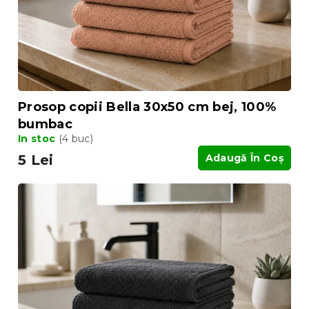
d
u
u
s
s
u
e
l
u
i
Prosop copii Bella 30x50 cm bej, 100%
bumbac
In stoc
(4 buc)
5 Lei
Adaugă În Coş