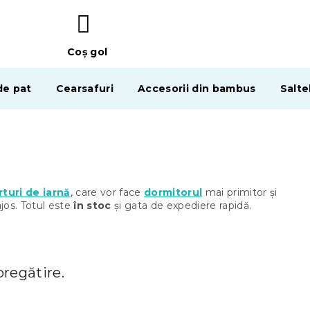
Coş gol
COŞ
DE
de pat
Cearsafuri
Accesorii din bambus
Salte
CUMPĂRĂTURI
turi de iarnă
, care vor face
dormitorul
mai primitor și
jos. Totul este
în stoc
și gata de expediere rapidă.
pregătire.