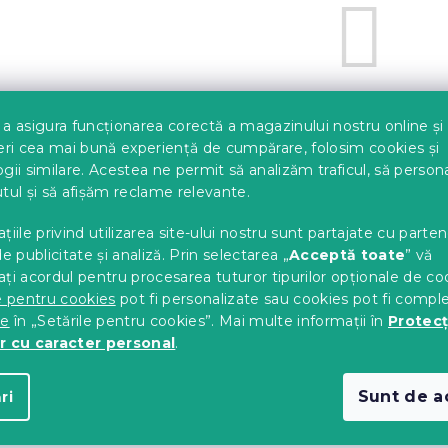
a asigura funcționarea corectă a magazinului nostru online și
Dar puteţi vizualiza alte c
eri cea mai bună experiență de cumpărare, folosim cookies și
gii similare. Acestea ne permit să analizăm traficul, să perso
tul și să afișăm reclame relevante.
INAPOI ÎN MAGAZIN
țiile privind utilizarea site-ului nostru sunt partajate cu parten
de publicitate și analiză. Prin selectarea „
Acceptă toate
” vă
ăciun la
cuverturi de pat
veți găsi o selecție de cuverturi de i
ți acordul pentru procesarea tuturor tipurilor opționale de co
eră patului
un aspect îngrijit și primitor
. Oferim cuverturi în 
e pentru cookies
pot fi personalizate sau cookies pot fi compl
de pat
,
păturile
și stilul general al dormitorului. Cuverturile de
te
în „Setările pentru cookies”. Mai multe informații în
Protecț
nerea ușoară
.
r cu caracter personal
.
izată periodic în funcție de disponibilitate, de aceea vă rec
 stoc
și gata de livrare rapidă.
Sunt de a
ri
area de Crăciun
la cuverturi de pat și achiziționați o cuvertură