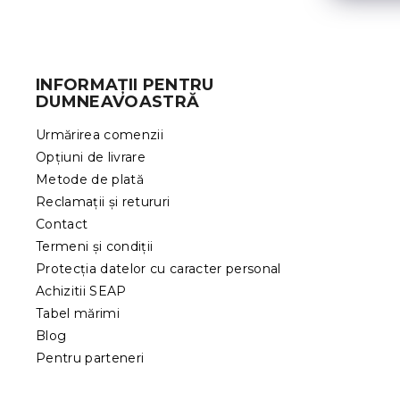
S
u
b
INFORMAȚII PENTRU
s
DUMNEAVOASTRĂ
o
l
Urmărirea comenzii
Opțiuni de livrare
Metode de plată
Reclamații și retururi
Contact
Termeni și condiții
Protecția datelor cu caracter personal
Achizitii SEAP
Tabel mărimi
Blog
Pentru parteneri