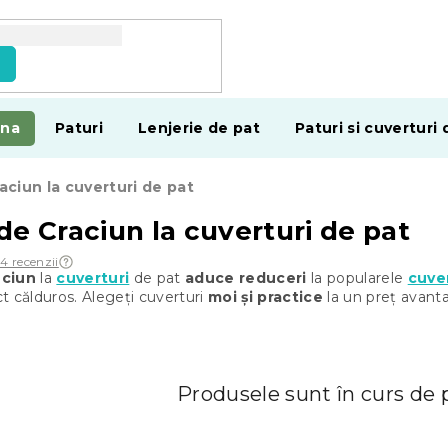
e
ina
Paturi
Lenjerie de pat
Paturi si cuverturi 
aciun la cuverturi de pat
de Craciun la cuverturi de pat
4 recenzii
ăciun
la
cuverturi
de pat
aduce reduceri
la popularele
cuver
ect călduros. Alegeți cuverturi
moi și practice
la un preț avanta
Produsele sunt în curs de 