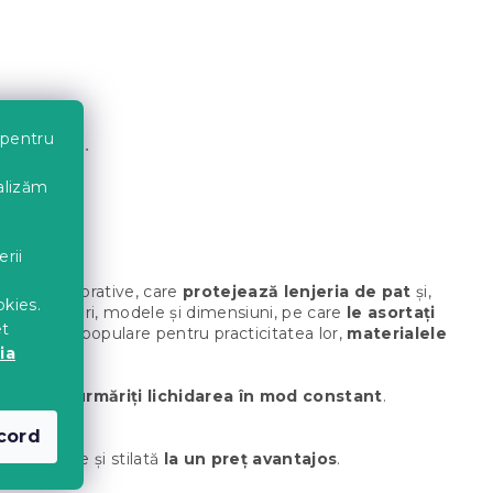
 pentru
ategorii.
nalizăm
erii
arnă și decorative, care
protejează lenjeria de pat
și,
okies.
diverse culori, modele și dimensiuni, pe care
le asortați
et
 iarnă sunt populare pentru practicitatea lor,
materialele
ia
omandăm
să urmăriți lichidarea în mod constant
.
cord
 de calitate și stilată
la un preț avantajos
.