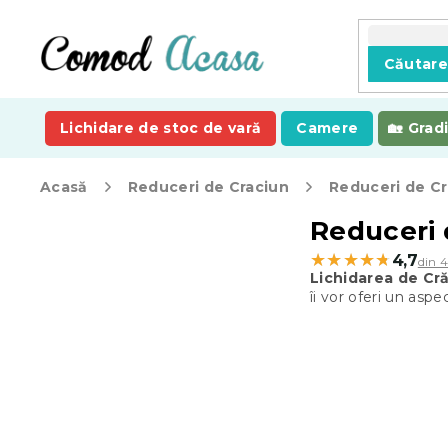
Treci
la
conținut
Căutar
Lichidare de stoc de vară
Camere
Grad
Acasă
Reduceri de Craciun
Reduceri de Cr
B
Reduceri 
a
★★★★★
★★★★★
4,7
din 4
r
Lichidarea de Cr
ă
îi vor oferi un asp
l
a
t
e
r
a
l