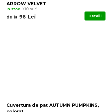
ARROW VELVET
In stoc
(>10 buc)
96 Lei
Detalii
de la
Cuvertura de pat AUTUMN PUMPKINS,
colorat