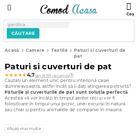
Treci
C
la
D
conținut
C
CĂUTARE
Acasă
Camere
Textile
Paturi si cuverturi de
pat
Paturi si cuverturi de pat
★★★★★
★★★★★
4,7
din 8 191 recenzii
Căutați un element unic pentru interiorul casei
dumneavoastră, astfel încât să îi dați atingerea potrivită?
Păturile și cuverturile de pat sunt soluția perfectă
.
Acestea vă vor încălzi în timpul serilor reci și vor fi
folositoare în timpul unui picnic, unei excursii în natură
sau chiar și pentru animalele de companie în mașină.