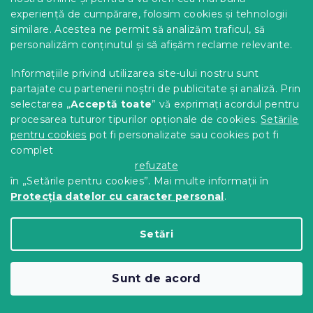
experiență de cumpărare, folosim cookies și tehnologii
similare. Acestea ne permit să analizăm traficul, să
personalizăm conținutul și să afișăm reclame relevante.
Informațiile privind utilizarea site-ului nostru sunt
partajate cu partenerii noștri de publicitate și analiză. Prin
selectarea „
Acceptă toate
” vă exprimați acordul pentru
procesarea tuturor tipurilor opționale de cookies.
Setările
Cuvertura de pat MONTEGO, bej inchis
pentru cookies
pot fi personalizate sau cookies pot fi
In stoc
(>10 buc)
complet
71 Lei
Detalii
de la
refuzate
în „Setările pentru cookies”. Mai multe informații în
Protecția datelor cu caracter personal
.
Setări
Sunt de acord