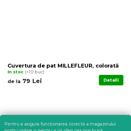
Cuvertura de pat MILLEFLEUR, colorată
In stoc
(>10 buc)
79 Lei
Detalii
de la
Pentru a asigura funcționarea corectă a magazinului
nostru online și pentru a vă oferi cea mai bună