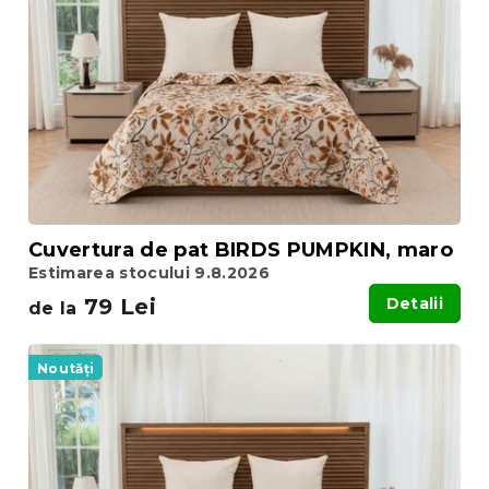
p
p
r
r
o
o
d
d
u
u
s
s
u
e
l
u
i
Cuvertura de pat BIRDS PUMPKIN, maro
Estimarea stocului 9.8.2026
79 Lei
Detalii
de la
Noutăți