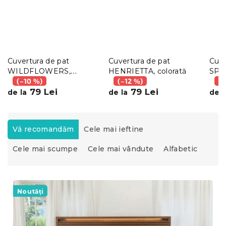
Cuvertura de pat
Cuvertura de pat
Cuve
WILDFLOWERS,
HENRIETTA, colorată
SPR
colorata
(–10 %)
(–12 %)
colo
(–
79 Lei
79 Lei
de la
de la
de l
S
e
Vă recomandăm
Cele mai ieftine
l
Cele mai scumpe
Cele mai vândute
Alfabetic
e
c
t
L
a
i
Noutăți
r
s
e
t
a
ă