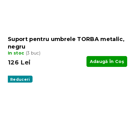
Suport pentru umbrele TORBA metalic,
negru
In stoc
(3 buc)
126 Lei
Adaugă În Coş
Reduceri