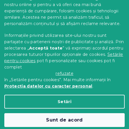
s
Opțiuni de livrare
nostru online și pentru a vă oferi cea mai bună
t
Metode de plată
experiență de cumpărare, folosim cookies și tehnologii
ă
similare. Acestea ne permit să analizăm traficul, să
Reclamații și retururi
r
personalizăm conținutul și să afișăm reclame relevante.
i
Contact
l
Termeni și condiții
Informațiile privind utilizarea site-ului nostru sunt
o
Protecția datelor cu caracter personal
r
partajate cu partenerii noștri de publicitate și analiză. Prin
Achizitii SEAP
selectarea „
Acceptă toate
” vă exprimați acordul pentru
Tabel mărimi
procesarea tuturor tipurilor opționale de cookies.
Setările
pentru cookies
pot fi personalizate sau cookies pot fi
Blog
complet
Pentru parteneri
refuzate
în „Setările pentru cookies”. Mai multe informații în
Protecția datelor cu caracter personal
.
Creat de Shoptet Premium
Setări
Drepturi de autor 2026
Comod Acasa
. Toate
Sunt de acord
drepturile rezervate.
Editați setările cookie-urilor