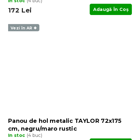
In stoc
(4 buc)
172 Lei
Adaugă În Coş
Vezi în AR ❖
Panou de hol metalic TAYLOR 72x175
cm, negru/maro rustic
In stoc
(4 buc)