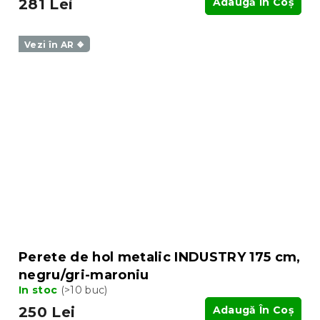
281 Lei
Adaugă În Coş
Vezi în AR ❖
Perete de hol metalic INDUSTRY 175 cm,
negru/gri-maroniu
In stoc
(>10 buc)
250 Lei
Adaugă În Coş