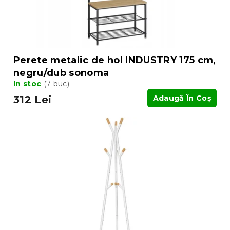
s
s
u
e
l
u
i
Perete metalic de hol INDUSTRY 175 cm,
negru/dub sonoma
In stoc
(7 buc)
312 Lei
Adaugă În Coş