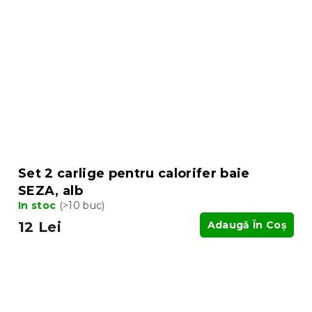
Set 2 carlige pentru calorifer baie
SEZA, alb
In stoc
(>10 buc)
12 Lei
Adaugă În Coş