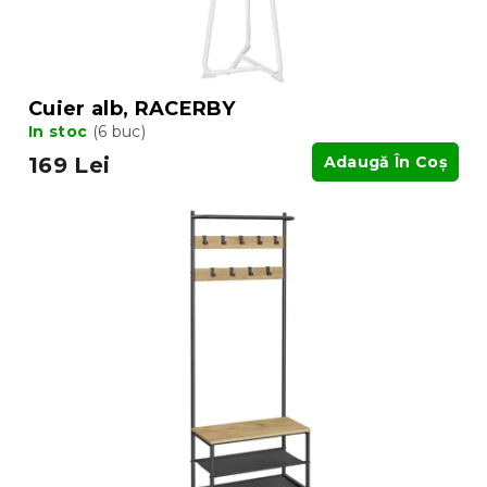
Cuier alb, RACERBY
In stoc
(6 buc)
169 Lei
Adaugă În Coş