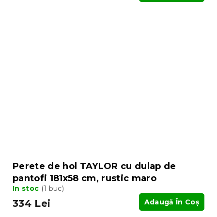
Perete de hol TAYLOR cu dulap de
pantofi 181x58 cm, rustic maro
In stoc
(1 buc)
334 Lei
Adaugă În Coş