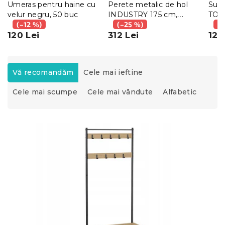
Umeras pentru haine cu
Perete metalic de hol
Supo
velur negru, 50 buc
INDUSTRY 175 cm,
TORB
(–12 %)
negru/dub sonoma
(–25 %)
(–
120 Lei
312 Lei
126
S
e
Vă recomandăm
Cele mai ieftine
l
Cele mai scumpe
Cele mai vândute
Alfabetic
e
c
t
L
a
i
r
s
e
t
a
ă
p
p
r
r
o
o
d
d
u
u