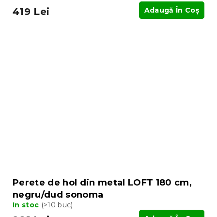
419 Lei
Adaugă În Coş
Perete de hol din metal LOFT 180 cm,
negru/dud sonoma
In stoc
(>10 buc)