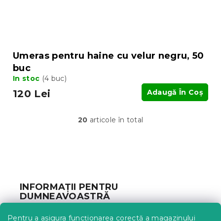
Umeras pentru haine cu velur negru, 50
buc
In stoc
(4 buc)
120 Lei
Adaugă În Coş
20
articole în total
C
o
n
t
S
r
u
o
b
l
INFORMAȚII PENTRU
u
s
DUMNEAVOASTRĂ
l
o
l
l
Urmărirea comenzii
i
Pentru a asigura funcționarea corectă a magazinului