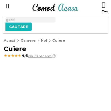
Treci
C
la
D
conținut
C
CĂUTARE
Acasă
Camere
Hol
Cuiere
Cuiere
★★★★★
★★★★★
4,6
din 70 recenzii