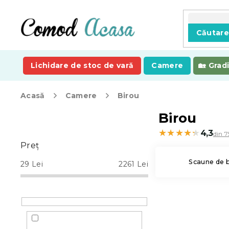
Treci
la
conținut
Căutar
Lichidare de stoc de vară
Camere
Grad
Acasă
Camere
Birou
B
Birou
a
★★★★★
★★★★★
4,3
din 7
r
Preţ
ă
l
Scaune de 
29
Lei
2261
Lei
a
t
e
r
a
l