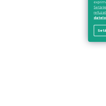
exprima
196 Lei
Setăril
refuza
datelo
Setă
Scaun de b
VELVET mar
In stoc
(>10 bu
198 Lei