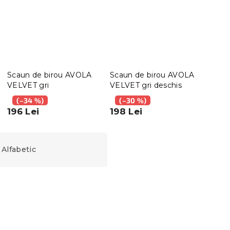
Scaun de birou AVOLA
Scaun de birou AVOLA
Scau
VELVET gri
VELVET gri deschis
VELV
(–34 %)
(–30 %)
(–
196 Lei
198 Lei
198
Alfabetic
Noutăți