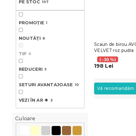
PE STOC
107
ă
PROMOȚIE
1
NOUTĂȚI
6
Scaun de birou A
VELVET roz pudra
TIP
0
(–30 %)
198 Lei
REDUCERI
3
S
SETURI AVANTAJOASE
10
e
Vă recomandăm
l
VEZI ÎN AR ❖
e
2
L
c
i
t
Noutăți
Culoare
s
a
t
r
ă
e