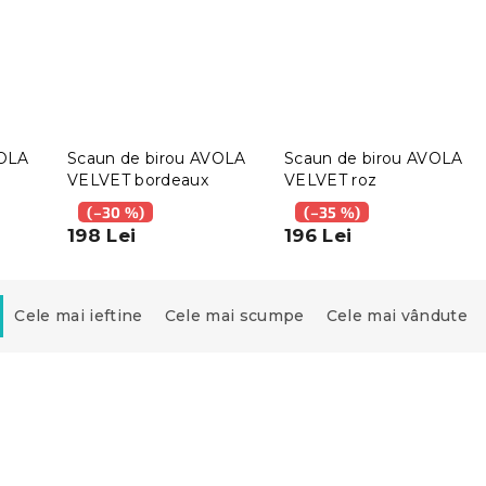
VOLA
Scaun de birou AVOLA
Scaun de birou AVOLA
VELVET bordeaux
VELVET roz
(–30 %)
(–35 %)
198 Lei
196 Lei
Cele mai ieftine
Cele mai scumpe
Cele mai vândute
Noutăți