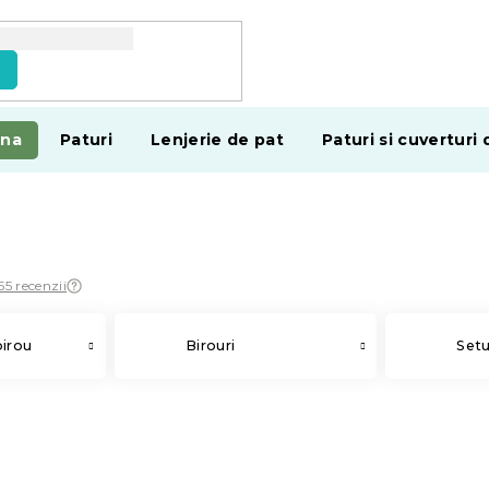
e
ina
Paturi
Lenjerie de pat
Paturi si cuverturi 
55 recenzii
birou
Birouri
Setu