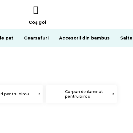
Coş gol
COŞ
DE
de pat
Cearsafuri
Accesorii din bambus
Salte
CUMPĂRĂTURI
Corpuri de iluminat
ri pentru birou
pentru birou