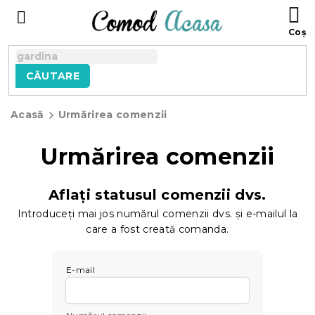
Treci
C
la
D
conținut
C
CĂUTARE
Acasă
Urmărirea comenzii
Urmărirea comenzii
Aflați statusul comenzii dvs.
Introduceți mai jos numărul comenzii dvs. și e-mailul la
care a fost creată comanda.
E-mail