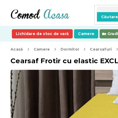
Treci
la
conținut
Căutar
Lichidare de stoc de vară
Camere
Grad
Acasă
Camere
Dormitor
Cearsafuri
Cearsaf Frotir cu elastic EX