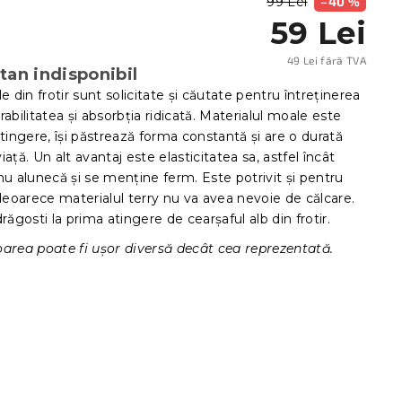
99 Lei
–40 %
59 Lei
49 Lei fără TVA
an indisponibil
Evalu
preţ:
le din frotir sunt solicitate și căutate pentru întreținerea
rabilitatea și absorbția ridicată. Materialul moale este
atingere, își păstrează forma constantă și are o durată
iață. Un alt avantaj este elasticitatea sa, astfel încât
nu alunecă și se menține ferm. Este potrivit și pentru
 deoarece materialul terry nu va avea nevoie de călcare.
drăgosti la prima atingere de cearșaful alb din frotir.
oarea poate fi ușor diversă decât cea reprezentată.