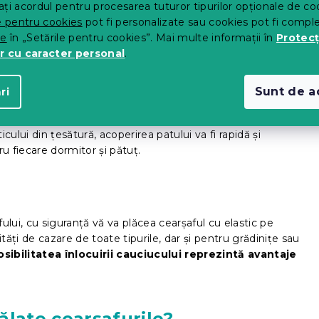
ți acordul pentru procesarea tuturor tipurilor opționale de co
e pentru cookies
pot fi personalizate sau cookies pot fi compl
te
în „Setările pentru cookies”. Mai multe informații în
Protecț
r cu caracter personal
.
Sunt de a
ri
he.
Cearșafurile flexibile sunt foarte practice, se așează
ticului din țesătură, acoperirea patului va fi rapidă și
tru fiecare dormitor și pătuț.
fului, cu siguranță vă va plăcea cearșaful cu elastic pe
lități de cazare de toate tipurile, dar și pentru grădinițe sau
sibilitatea înlocuirii cauciucului reprezintă avantaje
ălate cearșafurile?