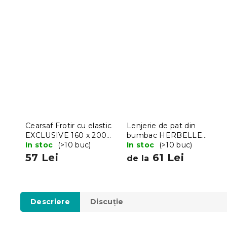
Cearsaf Frotir cu elastic
Lenjerie de pat din
EXCLUSIVE 160 x 200
bumbac HERBELLE
cm verde
In stoc
(>10 buc)
colorat
In stoc
(>10 buc)
57 Lei
61 Lei
de la
Descriere
Discuţie