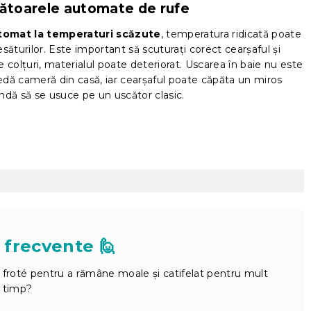
scătoarele automate de rufe
omat la temperaturi scăzute
, temperatura ridicată poate
esăturilor. Este important să scuturați corect cearșaful și
ste colțuri, materialul poate deteriorat. Uscarea în baie nu este
 cameră din casă, iar cearșaful poate căpăta un miros
ndă să se usuce pe un uscător clasic.
 frecvente 🙋
n froté pentru a rămâne moale și catifelat pentru mult
timp?