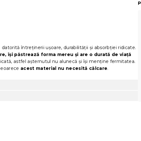
P
atorită întreținerii ușoare, durabilității și absorbției ridicate.
re, își păstrează forma mereu și are o durată de viață
idicată, astfel așternutul nu alunecă și își menține fermitatea.
 deoarece
acest material nu necesită călcare
.