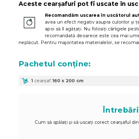
Aceste cearșafuri pot fi uscate în u
Recomandăm uscarea în uscătorul aut
avea un efect negativ asupra culorilor și ț
apoi să îl agățați. Nu folosiți cârligele pe
recomandată deoarece este cea mai umedă
neplăcut. Pentru majoritatea materialelor, se recoma
Pachetul
conține:
1
cearșaf
160 x 200 cm
Întrebări
Cum să spălați și să uscați corect cearșaful di