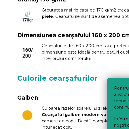
Greutatea mai ridicată de 170 g/m2 cree
piele
. Cearșafurile sunt de asemenea potr
Dimensiunea cearșafului 160 x 200 c
Cearșafurile de 160 x 200 cm sunt prefera
dimensiune este ideală pentru paturi duble
interiorului dormitorului.
Culorile cearșafurilor
Pentru 
a vă of
Galben
tehnolo
conținu
Culoarea razelor soarelui și zilelor de vară
Cearșaful galben modern va crea o atm
Informa
camere de copii. Dacă îl completați cu ele
noștri 
întunecat colț.