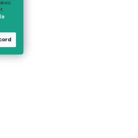
okies.
et
ia
cord