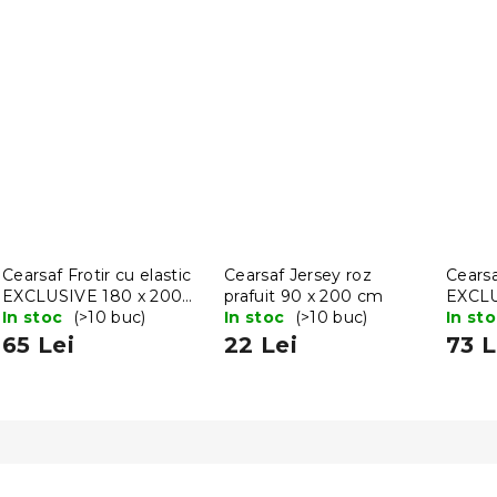
Cearsaf Frotir cu elastic
Cearsaf Jersey roz
Cearsa
EXCLUSIVE 180 x 200
prafuit 90 x 200 cm
EXCLUS
cm verde
In stoc
(>10 buc)
In stoc
(>10 buc)
200x2
In st
65 Lei
22 Lei
73 L