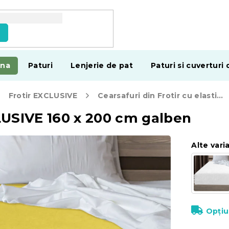
e
ina
Paturi
Lenjerie de pat
Paturi si cuverturi 
Frotir EXCLUSIVE
Cearsafuri din Frotir cu elastic EXCLUSIVE 160 x 200 cm
CLUSIVE 160 x 200 cm galben
Alte vari
Opțiu