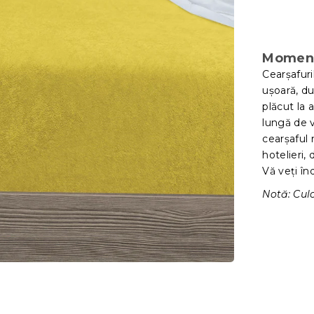
Moment
Cearșafuri
ușoară, du
plăcut la 
lungă de v
cearșaful 
hotelieri,
Vă veți în
Notă: Cul