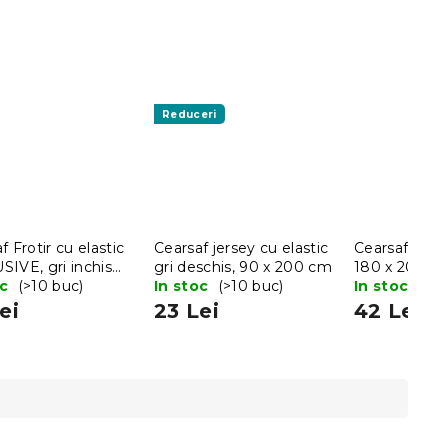
Reduceri
f Frotir cu elastic
Cearsaf jersey cu elastic
Cearsaf Jerse
IVE, gri inchis
gri deschis, 90 x 200 cm
180 x 200 cm
20 cm
oc
(>10 buc)
In stoc
(>10 buc)
deschis
In stoc
(>10
ei
23 Lei
42 Lei