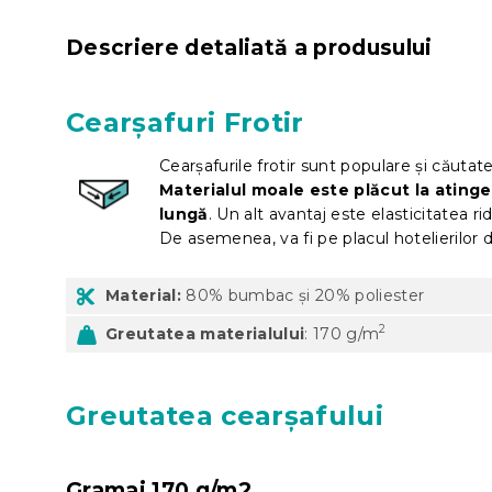
Descriere detaliată a produsului
Cearșafuri Frotir
Cearșafurile frotir sunt populare și căutate d
Materialul moale este plăcut la atinge
lungă
. Un alt avantaj este elasticitatea r
De asemenea, va fi pe placul hotelierilor
Material:
80% bumbac și 20% poliester
2
Greutatea materialului
: 170 g/m
Greutatea cearșafului
Gramaj 170 g/m2