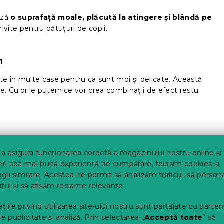
ază
o suprafață moale, plăcută la atingere și blândă pe
ivite pentru pătuțuri de copii.
m
te în multe case pentru ca sunt moi și delicate. Această
. Culorile puternice vor crea combinații de efect restul
a asigura funcționarea corectă a magazinului nostru online și
eri cea mai bună experiență de cumpărare, folosim cookies și
gii similare. Acestea ne permit să analizăm traficul, să perso
tul și să afișăm reclame relevante.
. Galbenul o să vă încânte și nu veți mai renunța la el.
osferă irezistibilă de vară
deopotrivă în dormitoare și
țiile privind utilizarea site-ului nostru sunt partajate cu parten
mente în culori deschise, veți lumina chiar și cel mai
de publicitate și analiză. Prin selectarea „
Acceptă toate
” vă