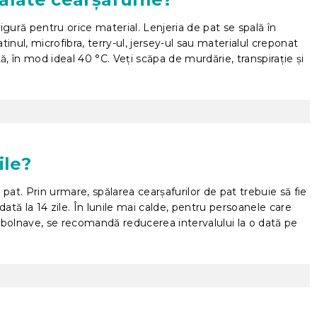
sigură pentru orice material. Lenjeria de pat se spală în
tinul, microfibra, terry-ul, jersey-ul sau materialul creponat
, în mod ideal 40 °C. Veți scăpa de murdărie, transpirație și
ile?
pat. Prin urmare, spălarea cearșafurilor de pat trebuie să fie
tă la 14 zile. În lunile mai calde, pentru persoanele care
bolnave, se recomandă reducerea intervalului la o dată pe