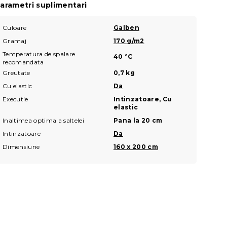
arametri suplimentari
Culoare
Galben
Gramaj
170 g/m2
Temperatura de spalare
40 °C
recomandata
Greutate
0,7 kg
Cu elastic
Da
Executie
Intinzatoare, Cu
elastic
Inaltimea optima a saltelei
Pana la 20 cm
Intinzatoare
Da
Dimensiune
160 x 200 cm