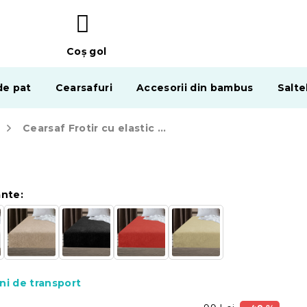
Coş gol
COŞ
DE
de pat
Cearsafuri
Accesorii din bambus
Salte
CUMPĂRĂTURI
Cearsaf Frotir cu elastic EXCLUSIVE 160 x 200 cm galben
ante:
ni de transport