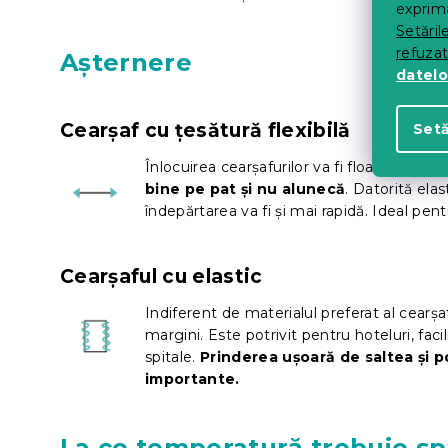
exprima
Setăril
refuza
Așternere
datelo
Cearșaf cu țesătură flexibilă
Setă
Înlocuirea cearșafurilor va fi floare la urec
bine pe pat și nu alunecă
. Datorită elas
îndepărtarea va fi și mai rapidă. Ideal pen
Cearșaful cu elastic
Indiferent de materialul preferat al cearșa
margini. Este potrivit pentru hoteluri, faci
spitale.
Prinderea ușoară de saltea și po
importante.
La ce temperatură trebuie sp