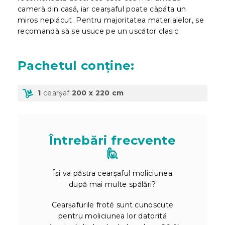
cameră din casă, iar cearșaful poate căpăta un
miros neplăcut. Pentru majoritatea materialelor, se
recomandă să se usuce pe un uscător clasic.
Pachetul
conține:
1
cearșaf
200 x 220 cm
Întrebări frecvente
🙋
Își va păstra cearșaful moliciunea
după mai multe spălări?
Cearșafurile froté sunt cunoscute
pentru moliciunea lor datorită