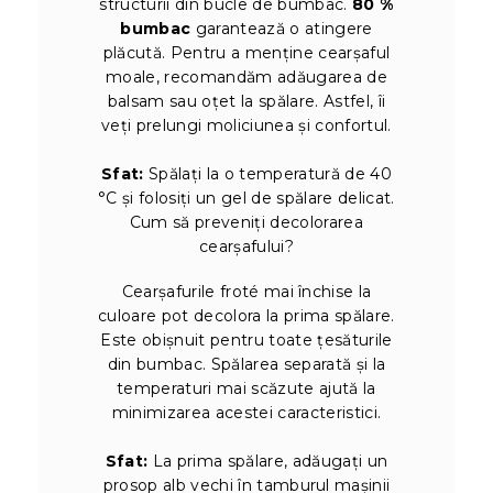
structurii din bucle de bumbac.
80 %
bumbac
garantează o atingere
plăcută. Pentru a menține cearșaful
moale, recomandăm adăugarea de
balsam sau oțet la spălare. Astfel, îi
veți prelungi moliciunea și confortul.
Sfat:
Spălați la o temperatură de 40
°C și folosiți un gel de spălare delicat.
Cum să preveniți decolorarea
cearșafului?
Cearșafurile froté mai închise la
culoare pot decolora la prima spălare.
Este obișnuit pentru toate țesăturile
din bumbac. Spălarea separată și la
temperaturi mai scăzute ajută la
minimizarea acestei caracteristici.
Sfat:
La prima spălare, adăugați un
prosop alb vechi în tamburul mașinii