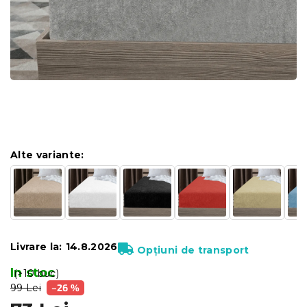
Alte variante:
Livrare la:
14.8.2026
Opțiuni de transport
In stoc
(>10 buc)
99 Lei
–26 %