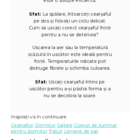
este o soluție eficientă.
Sfat:
La spălare, întoarceți cearșaful
pe dos și folosiți un ciclu delicat.
Cum să uscați corect cearșaful froté
pentru a nu se deteriora?
Uscarea la aer sau la temperatură
scăzută în uscător este ideală pentru
froté. Temperaturile ridicate pot
distruge fibrele și schimba culoarea.
Sfat:
Uscați cearșaful întins pe
uscător pentru a-și păstra forma și a
nu se decolora la soare.
Inspirați-vă în continuare
Cearsafuri
Dormitor
Saltele
Corpuri de iluminat
pentru dormitor
Paturi
Lenjerie de pat