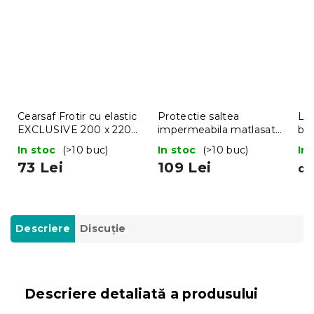
Cearsaf Frotir cu elastic
Protectie saltea
Len
EXCLUSIVE 200 x 220
impermeabila matlasata
bu
cm roz
200 x 220 cm
LU
In stoc
(>10 buc)
In stoc
(>10 buc)
In
73 Lei
109 Lei
de
Descriere
Discuţie
Descriere detaliată a produsului