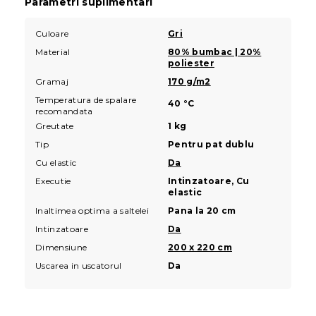
Parametri suplimentari
Culoare
Gri
Material
80% bumbac | 20%
poliester
Gramaj
170 g/m2
Temperatura de spalare
40 °C
recomandata
Greutate
1 kg
Tip
Pentru pat dublu
Cu elastic
Da
Executie
Intinzatoare, Cu
elastic
Inaltimea optima a saltelei
Pana la 20 cm
Intinzatoare
Da
Dimensiune
200 x 220 cm
Uscarea in uscatorul
Da