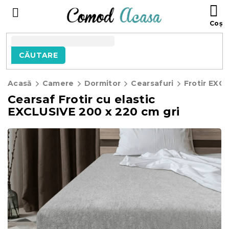
Treci
C
la
D
conținut
C
CĂUTARE
Acasă
Camere
Dormitor
Cearsafuri
Frotir EXC
Cearsaf Frotir cu elastic
EXCLUSIVE 200 x 220 cm gri