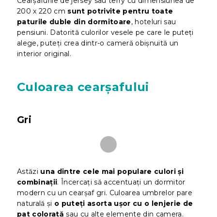
Cearșafurile de jersey sau terry cu dimensiunea de
200 x 220 cm
sunt potrivite pentru toate
paturile duble din dormitoare
, hoteluri sau
pensiuni. Datorită culorilor vesele pe care le puteți
alege, puteți crea dintr-o cameră obișnuită un
interior original.
Culoarea cearșafului
Gri
Astăzi
una dintre cele mai populare culori și
combinații
. Încercați să accentuați un dormitor
modern cu un cearșaf gri. Culoarea umbrelor pare
naturală și
o puteți asorta ușor cu o lenjerie de
pat colorată
sau cu alte elemente din camera.