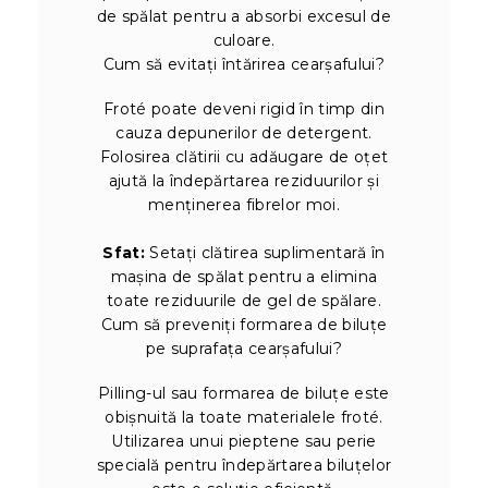
de spălat pentru a absorbi excesul de
culoare.
Cum să evitați întărirea cearșafului?
Froté poate deveni rigid în timp din
cauza depunerilor de detergent.
Folosirea clătirii cu adăugare de oțet
ajută la îndepărtarea reziduurilor și
menținerea fibrelor moi.
Sfat:
Setați clătirea suplimentară în
mașina de spălat pentru a elimina
toate reziduurile de gel de spălare.
Cum să preveniți formarea de biluțe
pe suprafața cearșafului?
Pilling-ul sau formarea de biluțe este
obișnuită la toate materialele froté.
Utilizarea unui pieptene sau perie
specială pentru îndepărtarea biluțelor