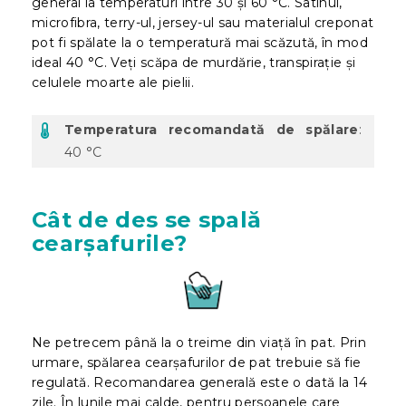
general la temperaturi între 30 și 60 °C. Satinul,
microfibra, terry-ul, jersey-ul sau materialul creponat
pot fi spălate la o temperatură mai scăzută, în mod
ideal 40 °C. Veți scăpa de murdărie, transpirație și
celulele moarte ale pielii.
Temperatura recomandată de spălare
:
40 °C
Cât de des se spală
cearșafurile?
Ne petrecem până la o treime din viață în pat. Prin
urmare, spălarea cearșafurilor de pat trebuie să fie
regulată. Recomandarea generală este o dată la 14
zile. În lunile mai calde, pentru persoanele care