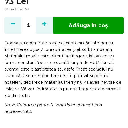
73 Lei
60 Lei fără TVA
Evaluare
preţ:
Adăuga în coş
Cearșafurile din frotir sunt solicitate și căutate pentru
întreținerea ușoară, durabilitatea și absorbția ridicată.
Materialul moale este plăcut la atingere, își păstrează
forma constantă și are o durată lungă de viață. Un alt
avantaj este elasticitatea sa, astfel încât cearșaful nu
alunecă și se menține ferm. Este potrivit și pentru
hotelieri, deoarece materialul terry nu va avea nevoie de
călcare. Vă veți îndrăgosti la prima atingere de cearșaful
alb din frotir.
Notă: Culoarea poate fi ușor diversă decât cea
reprezentată.