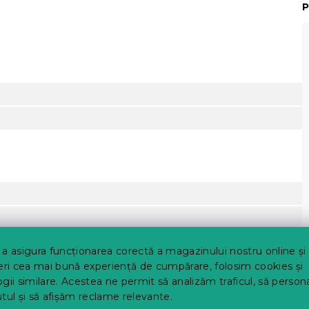
P
a asigura funcționarea corectă a magazinului nostru online și
eri cea mai bună experiență de cumpărare, folosim cookies și
gii similare. Acestea ne permit să analizăm traficul, să perso
tul și să afișăm reclame relevante.