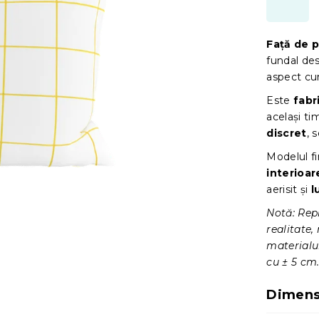
Față de 
fundal des
aspect cur
Este
fabr
același ti
discret
, 
Modelul fi
interioa
aerisit și
l
Notă: Repr
realitate,
materialul
cu ± 5 cm
Dimensi