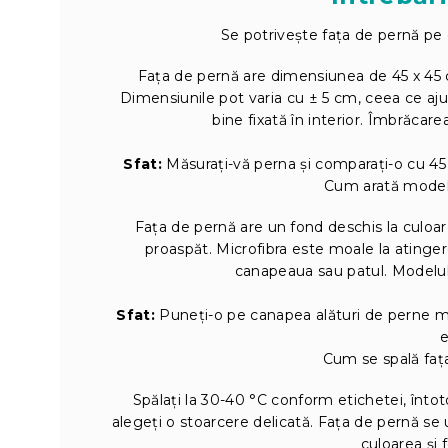
Se potrivește fața de pernă pe
Fața de pernă are dimensiunea de 45 x 45 
Dimensiunile pot varia cu ± 5 cm, ceea ce aju
bine fixată în interior. Îmbrăcare
Sfat:
Măsurați-vă perna și comparați-o cu 45 
Cum arată modelul
Fața de pernă are un fond deschis la culoare
proaspăt. Microfibra este moale la atinger
canapeaua sau patul. Modelul 
Sfat:
Puneți-o pe canapea alături de perne mo
e
Cum se spală fața
Spălați la 30-40 °C conform etichetei, înto
alegeți o stoarcere delicată. Fața de pernă se 
culoarea și 