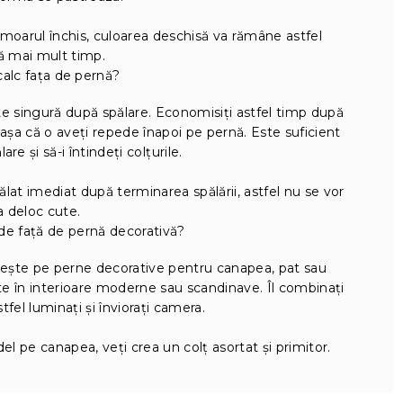
rmoarul închis, culoarea deschisă va rămâne astfel
ă mai mult timp.
calc fața de pernă?
te singură după spălare. Economisiți astfel timp după
 așa că o aveți repede înapoi pe pernă. Este suficient
re și să-i întindeți colțurile.
lat imediat după terminarea spălării, astfel nu se vor
 deloc cute.
de față de pernă decorativă?
vește pe perne decorative pentru canapea, pat sau
ște în interioare moderne sau scandinave. Îl combinați
tfel luminați și înviorați camera.
 pe canapea, veți crea un colț asortat și primitor.