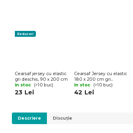
Reduceri
Cearsaf jersey cu elastic
Cearsaf Jersey cu elastic
gri deschis, 90 x 200 cm
180 x 200 cm gri
In stoc
(>10 buc)
deschis
In stoc
(>10 buc)
23 Lei
42 Lei
Descriere
Discuţie