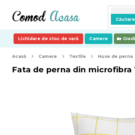
Treci
la
conținut
Căutar
Lichidare de stoc de vară
Camere
Grad
Acasă
Camere
Textile
Huse de perna
Fata de perna din microfibra