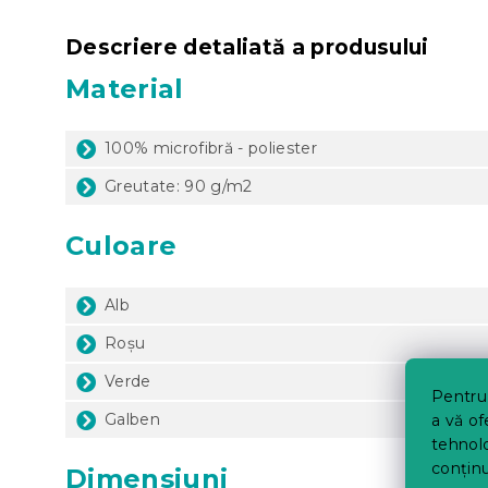
Descriere detaliată a produsului
Material
100% microfibră - poliester
Greutate: 90 g/m2
Culoare
Alb
Roșu
Verde
Pentru 
Galben
a vă of
tehnolo
conținu
Dimensiuni