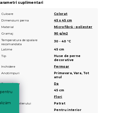
arametri suplimentari
Culoare
Colorat
Dimensiuni perna
45 x 45 cm
Material
Microfibră - poliester
Gramaj
90 g/m2
Temperatura de spalare
30 - 40 °C
recomandata
Latime
45 cm
Tip
Huse de perne
decorative
Inchidere
Fermoar
Anotimpuri
Primavara, Vara, Tot
anul
Fara calcare
Da
Lungime
45 cm
 pentru
Motiv
Flori
nalizăm
Forma mobilierului
Patrat
Locatie
Pentru interior