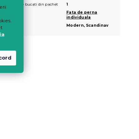
Numarul de bucati din pachet
1
erii
Seturi
Fata de perna
individuala
okies.
Stil
Modern, Scandinav
et
ia
cord