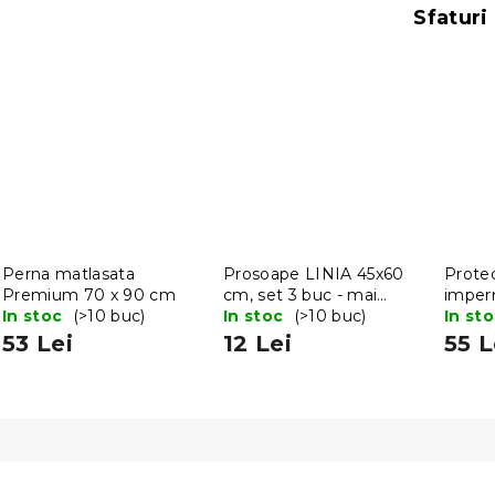
Sfaturi 
Perna matlasata
Prosoape LINIA 45x60
Protec
Premium 70 x 90 cm
cm, set 3 buc - mai
imper
In stoc
(>10 buc)
multe variante
In stoc
(>10 buc)
90 x 
In st
53 Lei
12 Lei
55 L