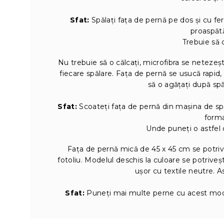
Sfat:
Spălați fața de pernă pe dos și cu fe
proaspăt
Trebuie să 
Nu trebuie să o călcați, microfibra se netezeș
fiecare spălare. Fața de pernă se usucă rapid,
să o agățați după spăla
Sfat:
Scoateți fața de pernă din mașina de spă
forma
Unde puneți o astfel 
Fața de pernă mică de 45 x 45 cm se potri
fotoliu. Modelul deschis la culoare se potrive
ușor cu textile neutre. As
Sfat:
Puneți mai multe perne cu acest model