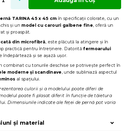
Adăuga în coş
pernă TARINA 45 x 45 cm
în specificații colorate, cu un
chis și un
model cu carouri galbene fine
, oferă un
at și proaspăt.
icată din microfibră
, este plăcută la atingere și în
mp practică pentru întreținere. Datorită
fermoarului
se îndepărtează și se așază ușor.
n combinat cu tonurile deschise se potrivește perfect în
rele moderne și scandinave
, unde subliniază aspectul
uminos
al spațiului.
ezentarea culorii și a modelului poate diferi de
 modelul poate fi plasat diferit în funcție de tăietura
ui. Dimensiunile indicate ale feței de pernă pot varia
.
uni și material