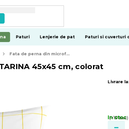
e
ina
Paturi
Lenjerie de pat
Paturi si cuverturi 
Fata de perna din microfibra TARINA 45x45 cm, colorat
 TARINA 45x45 cm, colorat
Livrare la
In stoc
(>10 buc)