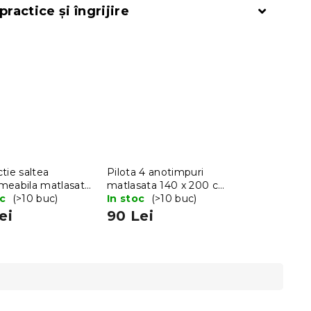
practice și îngrijire
tie saltea
Pilota 4 anotimpuri
meabila matlasata
matlasata 140 x 200 cm
200 cm
oc
(>10 buc)
cu perna BASIC 70x90
In stoc
(>10 buc)
cm
ei
90 Lei