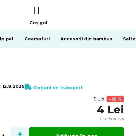
Coş gol
COŞ
DE
de pat
Cearsafuri
Accesorii din bambus
Salte
CUMPĂRĂTURI
:
12.8.2026
Opțiuni de transport
5 Lei
–20 %
4 Lei
3 Lei fără TVA
Evalu
preţ: