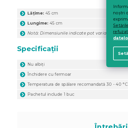
Informa
noștri 
Lățime:
45 cm
exprima
Lungime:
45 cm
Setăril
refuza
Notă: Dimensiunile indicate pot varia cu ± 5 cm
datelo
Specificații
Setă
Nu albiți
Închidere cu fermoar
Temperatura de spălare recomandată 30 - 40 °C 
Pachetul include 1 buc
Întrebări