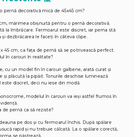
 o pernă decorativă mică de 45x45 cm?
cm, mărimea obișnuită pentru o pernă decorativă.
tă la îmbrăcare. Fermoarul este discret, iar perna stă
a și dezbrăcarea le faceți în câteva clipe.
x 45 cm, ca fața de pernă să se potrivească perfect.
 în carouri în realitate?
, cu un model fin în carouri galbene, arată curat și
e și plăcută la pipăit. Tonurile deschise luminează
este discret, deci nu iese din modă.
nocrome, modelul în carouri va ieși astfel frumos în
vidență.
 de pernă ca să reziste?
tdeauna pe dos și cu fermoarul închis. După spălare
usucă rapid și nu trebuie călcată. La o spălare corectă,
forma se păstrează.