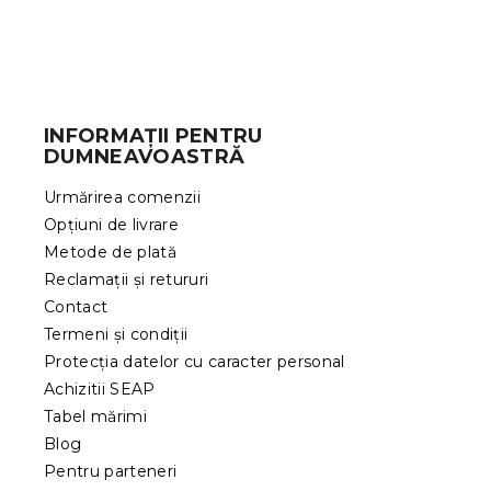
S
u
b
INFORMAȚII PENTRU
s
DUMNEAVOASTRĂ
o
l
Urmărirea comenzii
Opțiuni de livrare
Metode de plată
Reclamații și retururi
Contact
Termeni și condiții
Protecția datelor cu caracter personal
Achizitii SEAP
Tabel mărimi
Blog
Pentru parteneri