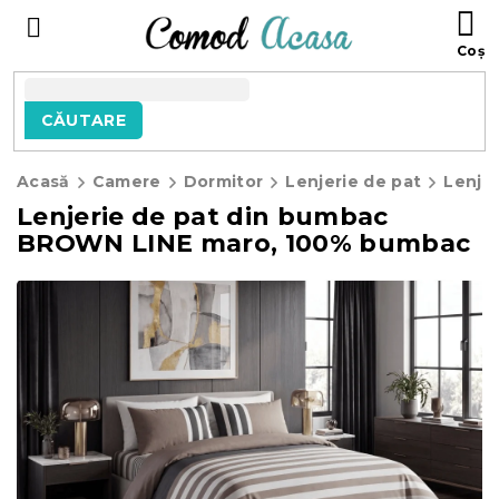
Treci
C
la
D
conținut
C
CĂUTARE
Acasă
Camere
Dormitor
Lenjerie de pat
Lenje
Lenjerie de pat din bumbac
BROWN LINE maro, 100% bumbac