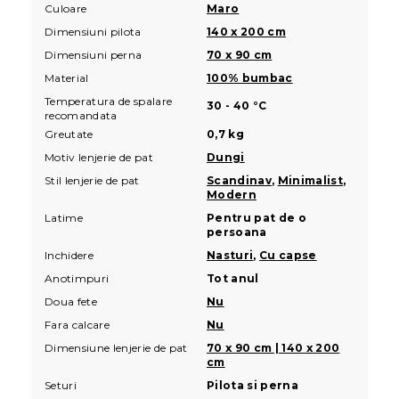
Culoare
Maro
Dimensiuni pilota
140 x 200 cm
Dimensiuni perna
70 x 90 cm
Material
100% bumbac
Temperatura de spalare
30 - 40 °C
recomandata
Greutate
0,7 kg
Motiv lenjerie de pat
Dungi
Stil lenjerie de pat
Scandinav
,
Minimalist
,
Modern
Latime
Pentru pat de o
persoana
Inchidere
Nasturi
,
Cu capse
Anotimpuri
Tot anul
Doua fete
Nu
Fara calcare
Nu
Dimensiune lenjerie de pat
70 x 90 cm | 140 x 200
cm
Seturi
Pilota si perna