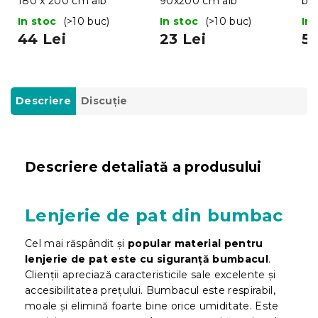
180 x 200 cm alb
90x200 cm alb
bu
BL
In stoc
(>10 buc)
In stoc
(>10 buc)
In
44 Lei
23 Lei
55
Descriere
Discuţie
Descriere detaliată a produsului
Lenjerie de pat din bumbac
Cel mai răspândit și
popular material pentru
lenjerie de pat este cu siguranță bumbacul
.
Clienții apreciază caracteristicile sale excelente și
accesibilitatea prețului. Bumbacul este respirabil,
moale și elimină foarte bine orice umiditate. Este