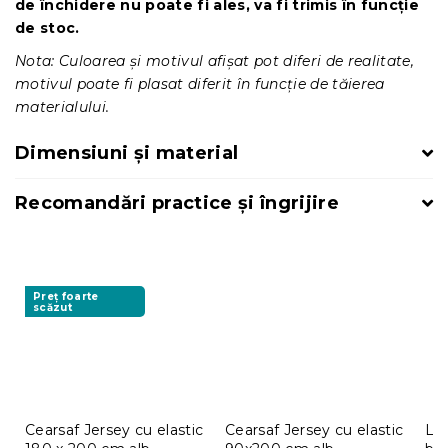
de închidere nu poate fi ales, va fi trimis în funcție
de stoc.
Nota: Culoarea și motivul afișat pot diferi de realitate,
motivul poate fi plasat diferit în funcție de tăierea
materialului.
Dimensiuni și material
Recomandări practice și îngrijire
Preț foarte
scăzut
Cearsaf Jersey cu elastic
Cearsaf Jersey cu elastic
Len