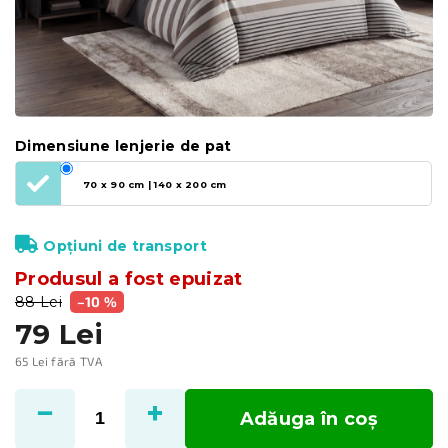
Dimensiune lenjerie de pat
70 x 90 cm | 140 x 200 cm
Opțiuni de transport
Produsul a fost epuizat
88 Lei
–10 %
79 Lei
65 Lei fără TVA
Evaluare
preţ:
Adăuga în coş