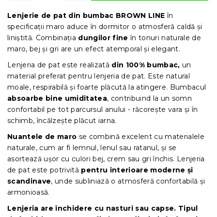
Lenjerie de pat din bumbac BROWN LINE
în
specificații maro aduce în dormitor o atmosferă caldă și
liniștită. Combinația
dungilor fine
în tonuri naturale de
maro, bej și gri are un efect atemporal și elegant.
Lenjeria de pat este realizată
din 100% bumbac,
un
material preferat pentru lenjeria de pat. Este natural
moale, respirabilă și foarte plăcută la atingere. Bumbacul
absoarbe bine umiditatea
, contribuind la un somn
confortabil pe tot parcursul anului - răcorește vara și în
schimb, încălzește plăcut iarna.
Nuantele de maro
se combină excelent cu materialele
naturale, cum ar fi lemnul, lenul sau ratanul, și se
asortează ușor cu culori bej, crem sau gri închis. Lenjeria
de pat este potrivită
pentru interioare moderne și
scandinave
, unde subliniază o atmosferă confortabilă și
armonioasă.
Lenjeria are închidere cu nasturi sau capse. Tipul