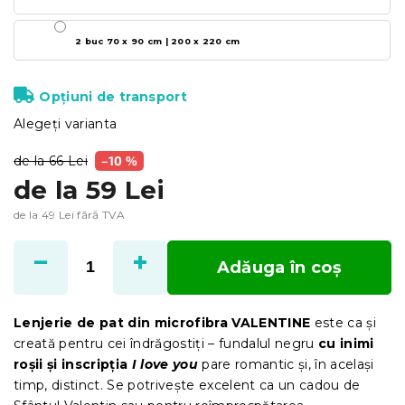
2 buc 70 x 90 cm | 200 x 220 cm
Opțiuni de transport
Alegeţi varianta
de la 66 Lei
–10 %
de la
59 Lei
de la
49 Lei
fără TVA
Evaluare
preţ:
Adăuga în coş
Lenjerie de pat din microfibra VALENTINE
este ca și
creată pentru cei îndrăgostiți – fundalul negru
cu inimi
roșii și inscripția
I love you
pare romantic și, în același
timp, distinct. Se potrivește excelent ca un cadou de