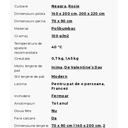
Culoare
Neagra
,
Rosie
Dimensiuni pilota
140 x 200 cm
,
200 x 220 cm
Dimensiuni perna
70 x 90 cm
Material
Polibumbac
Gramaj
100 g/m2
Temperatura de
40 °C
spalare
recomandata
Greutate
0,7 kg, 1,45 kg
Motiv lenjerie de
Inima
,
De Valentine’s Day
pat
Stil lenjerie de pat
Modern
Latime
Pentru pat de o persoana,
Francez
Inchidere
Fermoar
Anotimpuri
Tot anul
Doua fete
Nu
Fara calcare
Da
Dimensiune lenjerie
70 x 90 cm | 140 x 200 cm
,
2