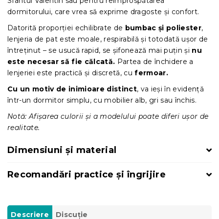
Sfântul Valentin sau pentru reîmprospătarea
dormitorului, care vrea să exprime dragoste și confort.
Datorită proporției echilibrate de
bumbac și poliester
,
lenjeria de pat este moale, respirabilă și totodată ușor de
întreținut – se usucă rapid, se șifonează mai puțin și
nu
este necesar să fie călcată.
Partea de închidere a
lenjeriei este practică și discretă, cu
fermoar.
Cu un motiv de inimioare distinct
, va ieși în evidență
într-un dormitor simplu, cu mobilier alb, gri sau închis.
Notă: Afișarea culorii și a modelului poate diferi ușor de
realitate.
Dimensiuni și material
Recomandări practice și îngrijire
Descriere
Discuţie