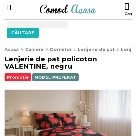
Treci
C
la
D
conținut
C
CĂUTARE
Acasă
Camere
Dormitor
Lenjerie de pat
Lenje
Lenjerie de pat policoton
VALENTINE, negru
Promoție
MODEL PREFERAT