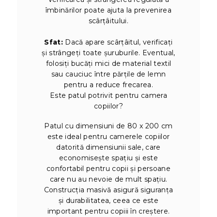
îmbinărilor poate ajuta la prevenirea
scârțâitului.
Sfat:
Dacă apare scârțâitul, verificați
și strângeți toate șuruburile. Eventual,
folosiți bucăți mici de material textil
sau cauciuc între părțile de lemn
pentru a reduce frecarea.
Este patul potrivit pentru camera
copiilor?
Patul cu dimensiuni de 80 x 200 cm
este ideal pentru camerele copiilor
datorită dimensiunii sale, care
economisește spațiu și este
confortabil pentru copii și persoane
care nu au nevoie de mult spațiu.
Construcția masivă asigură siguranța
și durabilitatea, ceea ce este
important pentru copiii în creștere.