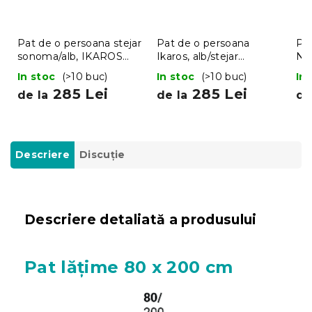
Pat de o persoana stejar
Pat de o persoana
Pat
sonoma/alb, IKAROS
Ikaros, alb/stejar
Na
DOUBLE 90 x 200 cm
sonoma 90x200 cm
In stoc
(>10 buc)
In stoc
(>10 buc)
In
285 Lei
285 Lei
de la
de la
de
Descriere
Discuţie
Descriere detaliată a produsului
Pat lățime 80 x 200 cm