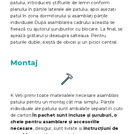
patului, introduceți știfturile de lemn conform
planului în părțile laterale ale patului, apoi așezați
patul în zona dormitorului și asamblați părțile
individuale.După asamblarea cadrului aceasta se
fixează cu ajutorul șuruburilor cu blocare. La final, se
așează grătarul și deasupra salteaua. Pentru
paturile duble, există de obicei și un picior central.
Montaj
K Veți primi toate materialele necesare asamblării
patului pentru un montaj cât mai simplu. Părțile
individuale ale patului sunt ambalate separat în cutii
de carton.
În pachet sunt incluse și șuruburi, o
cheie pentru asamblare și accesoriile
necesare
, desigur, sunt livrate și
instrucțiuni de