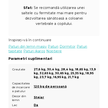
Sfat:
Se recomandă utilizarea unei
saltele cu fermitate mai mare pentru
dezvoltarea sănătoasă a coloanei
vertebrale a copilului.
Inspirați-vă în continuare
Paturi din lemn masiv
Paturi
Dormitor
Paturi
tapitate
Paturi ikaros
Noptiere
Parametri suplimentari
Greutate
27,6 kg, 30,4 kg, 28,4 kg, 18,65 kg, 13,9
kg, 32,65 kg, 30,65 kg, 25,35 kg, 18,95
kg, 23,7 kg, 16,95 kg, 21,7 kg
Capacitatea
120 kg de persoană
de incarcare
a patului
Decor din
Stejar
lemn
Lac
Da