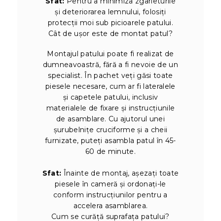
Sfat:
Pentru a minimiza zgârieturile
și deteriorarea lemnului, folosiți
protecții moi sub picioarele patului.
Cât de ușor este de montat patul?
Montajul patului poate fi realizat de
dumneavoastră, fără a fi nevoie de un
specialist. În pachet veți găsi toate
piesele necesare, cum ar fi lateralele
și capetele patului, inclusiv
materialele de fixare și instrucțiunile
de asamblare. Cu ajutorul unei
șurubelnițe cruciforme și a cheii
furnizate, puteți asambla patul în 45-
60 de minute.
Sfat:
Înainte de montaj, așezați toate
piesele în cameră și ordonați-le
conform instrucțiunilor pentru a
accelera asamblarea.
Cum se curăță suprafața patului?