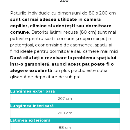
Paturile individuale cu dimensiuni de 80 x 200 cm
sunt cel mai adesea utilizate în camera
copiilor, cămine studențești sau dormitoare
comune
. Datorită lățimii reduse (80 cm) sunt mai
potrivite pentru spații comune și copii mai puțin
pretențioși, economisind de asemenea, spațiu și
fiind ideale pentru dormitoare sau camere mai mici.
Dacă căutați o rezolvare la problema spațiului
într-o garsonieră, atunci acest pat poate fi o
alegere excelentă
, un plus practic este cutia
glisantă de depozitare de sub pat.
Lungimea exterioară
207 cm
Lungimea interioară
200 cm
Lățimea exterioară
88 cm