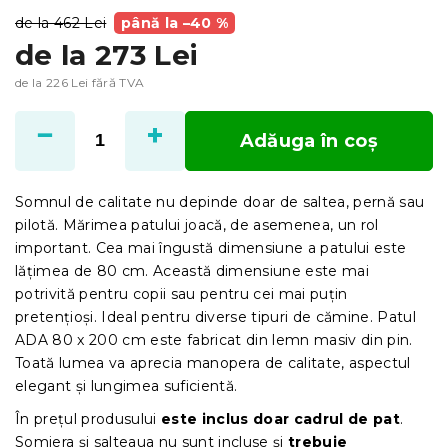
de la 462 Lei
până la –40 %
de la
273 Lei
de la
226 Lei
fără TVA
Evaluare
preţ:
Adăuga în coş
Somnul de calitate nu depinde doar de saltea, pernă sau
pilotă. Mărimea patului joacă, de asemenea, un rol
important. Cea mai îngustă dimensiune a patului este
lățimea de 80 cm. Această dimensiune este mai
potrivită pentru copii sau pentru cei mai puțin
pretențioși. Ideal pentru diverse tipuri de cămine. Patul
ADA 80 x 200 cm este fabricat din lemn masiv din pin.
Toată lumea va aprecia manopera de calitate, aspectul
elegant și lungimea suficientă.
În prețul produsului
este inclus doar cadrul de pat
.
Somiera și salteaua nu sunt incluse și
trebuie