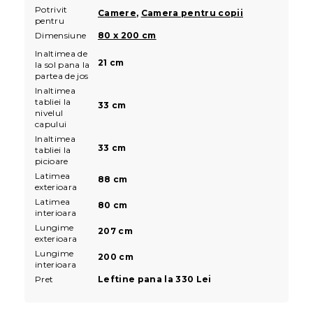
Potrivit
Camere
,
Camera pentru copii
pentru
Dimensiune
80 x 200 cm
Inaltimea de
21 cm
la sol pana la
partea de jos
Inaltimea
tabliei la
33 cm
nivelul
capului
Inaltimea
33 cm
tabliei la
picioare
Latimea
88 cm
exterioara
Latimea
80 cm
interioara
Lungime
207 cm
exterioara
Lungime
200 cm
interioara
Pret
Leftine pana la 330 Lei