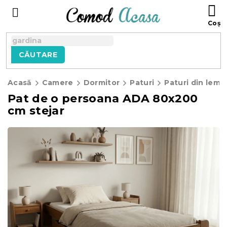
Treci
C
la
D
conținut
C
CĂUTARE
Acasă
Camere
Dormitor
Paturi
Paturi din lemn
Pat de o persoana ADA 80x200
cm stejar