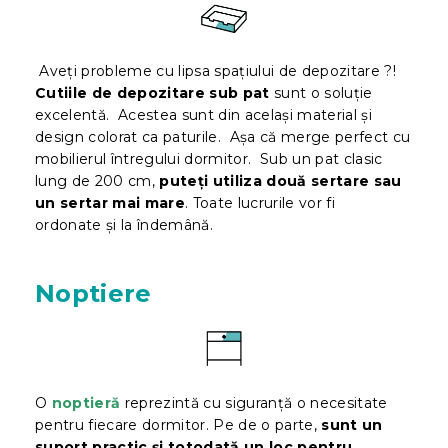
Ave
ți probleme cu
lipsa spațiului de depozitare ?!
Cutiile de depozitare sub pat
sunt o soluție
excelentă. Acestea sunt din același material și
design colorat ca paturile. Așa că merge perfect cu
mobilierul întregului dormitor. Sub un pat clasic
lung de 200 cm,
puteți utiliza două sertare sau
un sertar mai mare
. Toate lucrurile vor fi
ordonate
și la îndemână.
Noptiere
O
noptieră
reprezintă cu siguranță o necesitate
pentru fiecare dormitor. Pe de o parte,
sunt un
suport practic și totodată un loc pentru