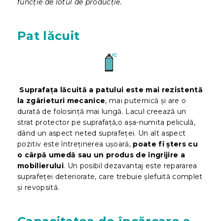
funcție de lotul de producție.
Pat lăcuit
Suprafața lăcuită a patului este mai rezistentă
la zgârieturi mecanice
, mai puternică și are o
durată de folosință mai lungă. Lacul creează un
strat protector pe suprafață,o așa-numita peliculă,
dând un aspect neted suprafeței. Un alt aspect
pozitiv este întreținerea ușoară,
poate fi șters cu
o cârpă umedă sau un produs de îngrijire a
mobilierului
. Un posibil dezavantaj este repararea
suprafeței deteriorate, care trebuie șlefuită complet
și revopsită.