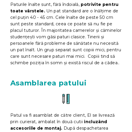
Paturile înalte sunt, fără îndoială,
potrivite pentru
toate vârstele.
Un pat standard are o înălțime de
cel puțin 40 - 45 cm. Cele înalte de peste 50 cm
sunt peste standard, ceea ce poate să nu fie pe
placul tuturor. În majoritatea camerelor și căminelor
studențești vom găsi paturi clasice. Tinerii și
persoanele fără probleme de sănătate nu necesită
un pat înalt. Un grup separat sunt copiii mici, pentru
care sunt necesare paturi mai mici. Copiii tind să
schimbe poziția în somn și există riscul de a cădea.
.
Asamblarea patului
Patul va fi asamblat de către client, El se livrează
prin curierat, ambalat în două cutii
incluzând
accesoriile de montaj.
După despachetarea