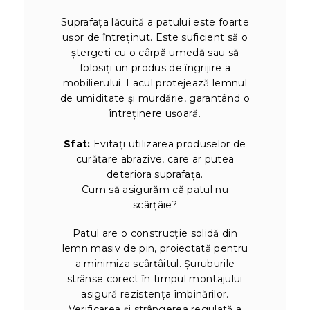
Suprafața lăcuită a patului este foarte
ușor de întreținut. Este suficient să o
ștergeți cu o cârpă umedă sau să
folosiți un produs de îngrijire a
mobilierului. Lacul protejează lemnul
de umiditate și murdărie, garantând o
întreținere ușoară.
Sfat:
Evitați utilizarea produselor de
curățare abrazive, care ar putea
deteriora suprafața.
Cum să asigurăm că patul nu
scârțâie?
Patul are o construcție solidă din
lemn masiv de pin, proiectată pentru
a minimiza scârțâitul. Șuruburile
strânse corect în timpul montajului
asigură rezistența îmbinărilor.
Verificarea și strângerea regulată a