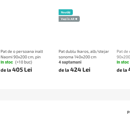
Noutăți
Vezi în AR ❖
Pat de o persoana inalt
Pat dublu Ikaros, alb/stejar
Pat de
Naomi 90x200 cm, pin
sonoma 140x200 cm
90x200
In stoc
(>10 buc)
4 saptamani
In stoc
405 Lei
424 Lei
4
de la
de la
de la
P