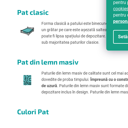
pentru 
cookie
Pat clasic
pentru 
person
Forma clasică a patului este binecunoscută. Patur
un grătar pe care este așezată salteaua.
Sunt dis
poate fi lipsa spațiului de depozitare. Și totuși o p
Setă
sub majoritatea paturilor clasice.
Pat din lemn masiv
Paturile din lemn masiv de calitate sunt cel mai a
dovedite de proba timpului.
Împreună cu o constr
de uzură
. Paturile din lemn masiv sunt formate di
depozitare inclus în design. Paturile din lemn mas
Culori Pat