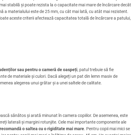
mai stabilă și poate rezista la o capacitate mai mare de încărcare decât
ă a materialului este de 25 mm, cu cât mai lată, cu atât mai rezistent.
Toate aceste criterii afectează capacitatea totală de încărcare a patului,
udenților sau pentru o cameră de oaspeți
, patul trebuie să fie
iante de materiale și culori. Dacă alegeți un pat din lemn masiv de
enea alegerea unui grătar și a unei saltele de calitate.
 crească sănătos și arată minunat în camera copiilor. De asemenea, este
ereți laterali și margini rotunjite. Cele mai importante componente ale
 recomandă o saltea cu o rigiditate mai mare
. Pentru copii mai mici se