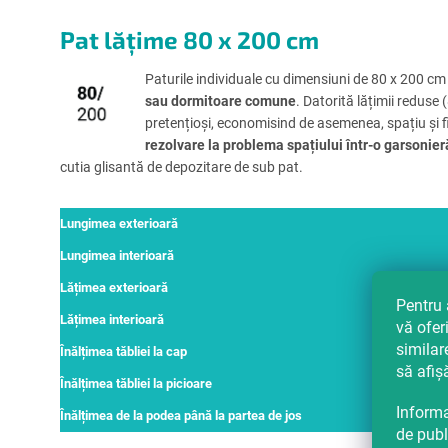
Pat lățime 80 x 200 cm
Paturile individuale cu dimensiuni de 80 x 200 c
sau dormitoare comune
. Datorită lățimii reduse
pretențioși, economisind de asemenea, spațiu și 
rezolvare la problema spațiului într-o garsonier
cutia glisantă de depozitare de sub pat.
Lungimea exterioară
Lungimea interioară
Lățimea exterioară
Pentru 
Lățimea interioară
vă ofer
similar
Înălțimea tăbliei la cap
să afiș
Înălțimea tăbliei la picioare
Informa
Înălțimea de la podea până la partea de jos
de publ