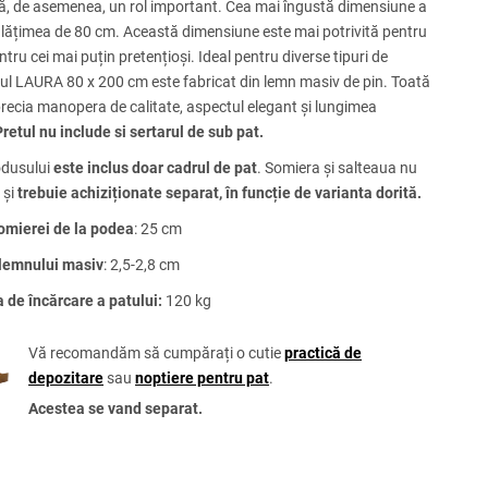
că, de asemenea, un rol important. Cea mai îngustă dimensiune a
e lățimea de 80 cm. Această dimensiune este mai potrivită pentru
ntru cei mai puțin pretențioși. Ideal pentru diverse tipuri de
ul LAURA 80 x 200 cm este fabricat din lemn masiv de pin. Toată
recia manopera de calitate, aspectul elegant și lungimea
Pretul nu include si sertarul de sub pat.
rodusului
este inclus doar cadrul de pat
. Somiera și salteaua nu
 și
trebuie achiziționate separat, în funcție de varianta dorită.
omierei de la podea
: 25 cm
 lemnului masiv
: 2,5-2,8 cm
 de încărcare a patului:
120 kg
Vă recomandăm să cumpărați o cutie
practică de
depozitare
sau
noptiere pentru pat
.
Acestea se vand separat.