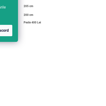
Lungime
205 cm
rile
exterioara
Lungime
200 cm
interioara
Pret
Peste 400 Lei
acord