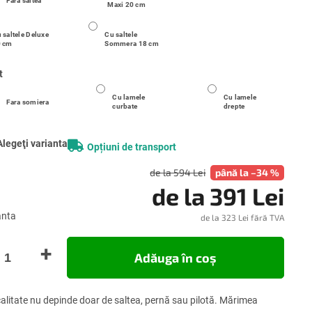
Fara saltea
Maxi 20 cm
 saltele Deluxe
Cu saltele
0 cm
Sommera 18 cm
t
Cu lamele
Cu lamele
Fara somiera
curbate
drepte
Alegeţi varianta
Opțiuni de transport
de la 594 Lei
până la –34 %
de la
391 Lei
anta
de la
323 Lei
fără TVA
Evalu
preţ:
Adăuga în coş
alitate nu depinde doar de saltea, pernă sau pilotă. Mărimea