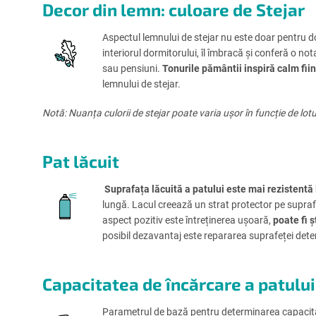
Decor din lemn: culoare de Stejar
Aspectul lemnului de stejar nu este doar pentru d
interiorul dormitorului, îl îmbracă și conferă o not
sau pensiuni.
Tonurile pământii inspiră calm fiin
lemnului de stejar.
Notă: Nuanța culorii de stejar poate varia ușor în funcție de lotu
Pat lăcuit
Suprafața lăcuită a patului este mai rezistentă
lungă. Lacul creează un strat protector pe supraf
aspect pozitiv este întreținerea ușoară,
poate fi ș
posibil dezavantaj este repararea suprafeței deter
Capacitatea de încărcare a patului
Parametrul de bază pentru determinarea capacităț