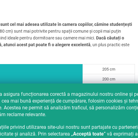
m
sunt cel mai adesea utilizate în camera copiilor, cămine studențești
 (80 cm) sunt mai potrivite pentru spații comune și copii mai puțin
fiind ideale pentru dormitoare sau camere mai mici.
Dacă căutați o
ă, atunci acest pat poate fi o alegere excelentă
, un plus practic este
205 cm
200 cm
87 cm
a asigura funcționarea corectă a magazinului nostru online și p
80 cm
i cea mai bună experiență de cumpărare, folosim cookies și tehn
e. Acestea ne permit să analizăm traficul, să personalizăm conți
64 cm
ăm reclame relevante.
37 cm
țiile privind utilizarea site-ului nostru sunt partajate cu parteneri
25 cm
icitate și analiză. Prin selectarea „
Acceptă toate
” vă exprimați 