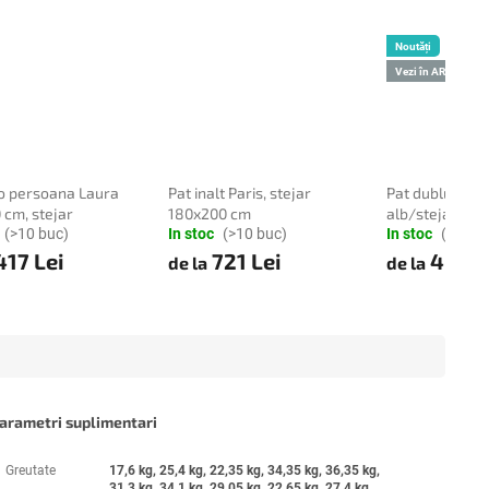
Noutăți
Vezi în AR ❖
 o persoana Laura
Pat inalt Paris, stejar
Pat dublu IKAR
 cm, stejar
180x200 cm
alb/stejar so
(>10 buc)
In stoc
(>10 buc)
cm
In stoc
(>10 b
17 Lei
721 Lei
465 L
de la
de la
arametri suplimentari
Greutate
17,6 kg, 25,4 kg, 22,35 kg, 34,35 kg, 36,35 kg,
31,3 kg, 34,1 kg, 29,05 kg, 22,65 kg, 27,4 kg,