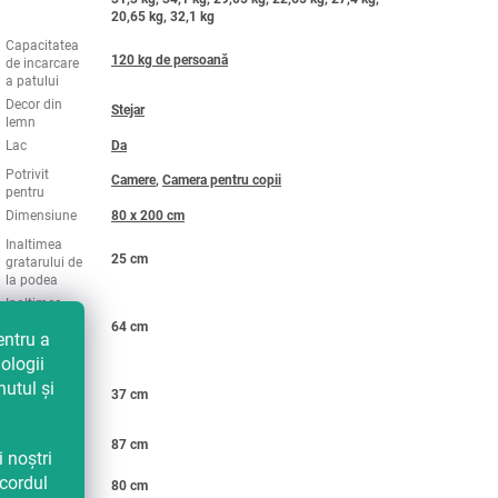
20,65 kg, 32,1 kg
Capacitatea
120 kg de persoană
de incarcare
a patului
Decor din
Stejar
lemn
Lac
Da
Potrivit
Camere
,
Camera pentru copii
pentru
Dimensiune
80 x 200 cm
Inaltimea
25 cm
gratarului de
la podea
Inaltimea
tabliei la
64 cm
entru a
nivelul
capului
ologii
Inaltimea
nutul și
37 cm
tabliei la
picioare
Latimea
87 cm
i noștri
exterioara
Latimea
acordul
80 cm
interioara