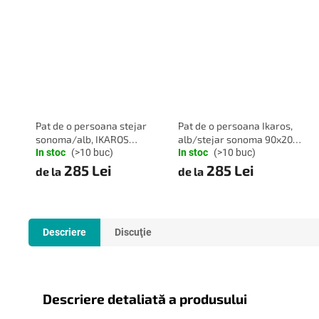
Pat de o persoana stejar
Pat de o persoana Ikaros,
sonoma/alb, IKAROS
alb/stejar sonoma 90x200
DOUBLE 90 x 200 cm
In stoc
(>10 buc)
cm
In stoc
(>10 buc)
285 Lei
285 Lei
de la
de la
Descriere
Discuţie
Descriere detaliată a produsului