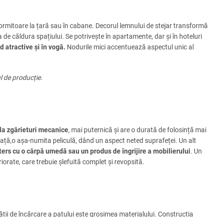
ormitoare la țară sau în cabane. Decorul lemnului de stejar transformă
a de căldura spațiului. Se potrivește în apartamente, dar și în hoteluri
d atractive și
în vog
ă.
Nodurile mici accentuează aspectul unic al
l de producție.
 la zgârieturi mecanice
, mai puternică și are o durată de folosință mai
ață,o așa-numita peliculă, dând un aspect neted suprafeței. Un alt
ters cu o cârpă umedă sau un produs de îngrijire a mobilierului
. Un
iorate, care trebuie șlefuită complet și revopsită.
ii de încărcare a patului este grosimea materialului. Construcția