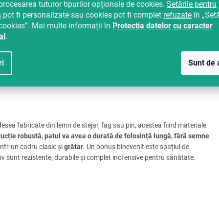
procesarea tuturor tipurilor opționale de cookies.
Setările pentru
s
pot fi personalizate sau cookies pot fi complet
refuzate
în „Setă
cookies”. Mai multe informații în
Protecția datelor cu caracter
al
.
ile clasice sunt formate de obicei dintr-un cadru, adică o ramă solidă și
ponibile în diverse variante de design și culori
. Dezavantajul lor ar
osibilă rezolvare ar putea fi o
cutie retractabilă
care își găsește locul
ri
Sunt de 
desea fabricate din lemn de stejar, fag sau pin, acestea fiind materiale
ucție robustă, patul va avea o durată de folosință lungă, fără semne
ntr-un cadru clasic și
grătar
. Un bonus binevenit este spațiul de
iv sunt rezistente, durabile și complet inofensive pentru sănătate.