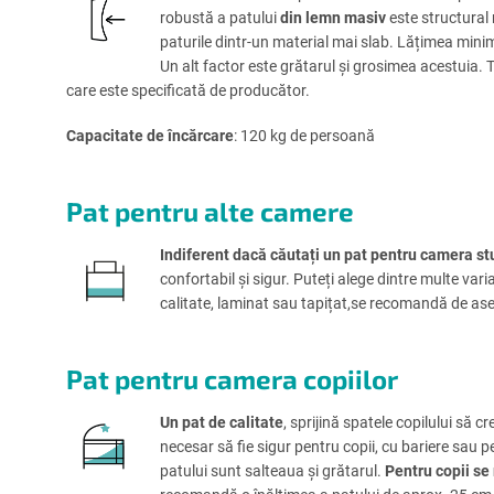
robustă a patului
din lemn masiv
este structural 
paturile dintr-un material mai slab. Lățimea minim
Un alt factor este grătarul și grosimea acestuia. 
care este specificată de producător.
Capacitate de încărcare
: 120 kg de persoană
Pat pentru alte camere
Indiferent dacă căutați un pat pentru camera st
confortabil și sigur. Puteți alege dintre multe var
calitate, laminat sau tapițat,se recomandă de asem
Pat pentru camera copiilor
Un pat de calitate
, sprijină spatele copilului să
necesar să fie sigur pentru copii, cu bariere sau p
patului sunt salteaua și grătarul.
Pentru copii se