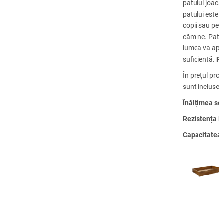
patului joa
patului est
copii sau pe
cămine. Pat
lumea va ap
suficientă.
În prețul p
sunt incluse
Înălțimea s
Rezistența
Capacitatea