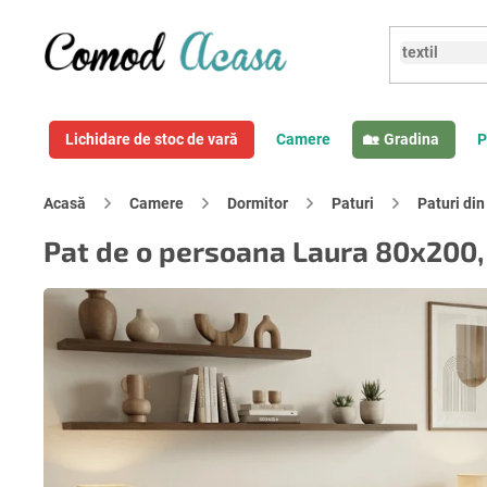
Treci
la
conținut
Lichidare de stoc de vară
Camere
Gradina
P
Acasă
Camere
Dormitor
Paturi
Paturi di
Pat de o persoana Laura 80x200, 