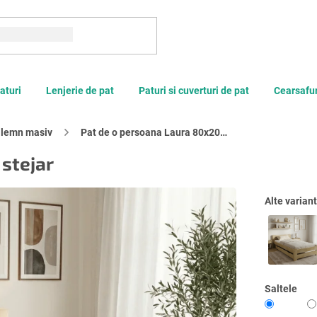
Căutare
aturi
Lenjerie de pat
Paturi si cuverturi de pat
Cearsafur
n lemn masiv
Pat de o persoana Laura 80x200, stejar
stejar
Alte varian
Saltele