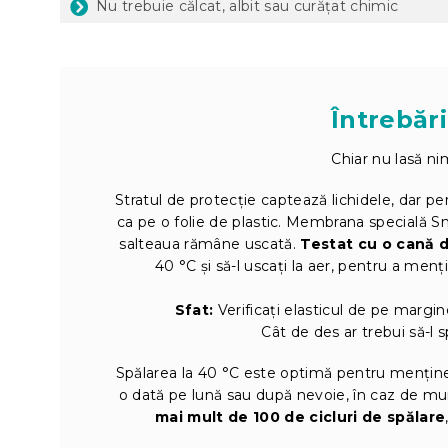
Nu trebuie călcat, albit sau curățat chimic
Întrebări
Chiar nu lasă ni
Stratul de protecție captează lichidele, dar pe
ca pe o folie de plastic. Membrana specială Sm
salteaua rămâne uscată.
Testat cu o cană 
40 °C și să-l uscați la aer, pentru a men
Sfat:
Verificați elasticul de pe margin
Cât de des ar trebui să-l s
Spălarea la 40 °C este optimă pentru menținer
o dată pe lună sau după nevoie, în caz de m
mai mult de 100 de cicluri de spălare