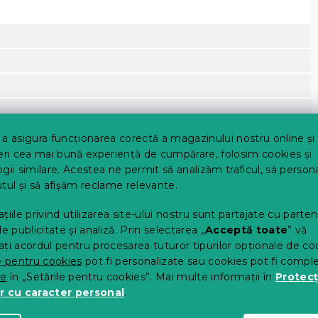
a asigura funcționarea corectă a magazinului nostru online și
eri cea mai bună experiență de cumpărare, folosim cookies și
gii similare. Acestea ne permit să analizăm traficul, să perso
tul și să afișăm reclame relevante.
țiile privind utilizarea site-ului nostru sunt partajate cu parten
de publicitate și analiză. Prin selectarea „
Acceptă toate
” vă
ei saltele superioare
- topper
ți acordul pentru procesarea tuturor tipurilor opționale de co
e pentru cookies
pot fi personalizate sau cookies pot fi compl
xare ușoară pe saltea
te
în „Setările pentru cookies”. Mai multe informații în
Protecț
at la 40 °C și uscat în uscător
r cu caracter personal
.
 și crește confortul