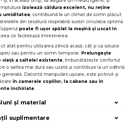
 - și, în același timp, să asigure un mediu igienic și
Umplutura
izolează căldura excelent, nu reține
u umiditatea
, contribuind la un climat de somn plăcut
Lateralele din țesătură respirabilă susțin circulația optimă
 Topperul
poate fi ușor spălat la mașină și uscat în
 ceea ce facilitează întreținerea.
ct atât pentru utilizarea zilnică acasă, cât și ca soluție
speți sau pentru un somn temporar.
Prelungește
 viață a saltelei existente
, îmbunătățește confortul
e o saltea mai dură sau uzată și contribuie la un odihnă
e generală. Datorită manipulării ușoare, este potrivit și
lizare
în camerele copiilor, la cabane sau în
nte închiriate
.
uni și material
ții suplimentare