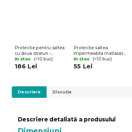
Protectie pentru saltea
Protectie saltea
cu doua straturi -
impermeabila matlasata
TOPPER 180 x 200 cm
In stoc
(>10 buc)
90 x 200 cm
In stoc
(>10 buc)
186 Lei
55 Lei
Descriere
Discuţie
Descriere detaliată a produsului
Dimensiuni