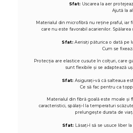
Sfat:
Uscarea la aer protejeaz
Ajută la a
Materialul din microfibră nu reține praful, iar 
care nu este favorabil acarienilor. Spălarea
Sfat:
Aerisiți păturica o dată pe 
Cum se fixează
Protecția are elastice cusute în colțuri, care g
sunt flexibile și se adaptează u
Sfat:
Asigurați-vă că salteaua es
Ce să fac pentru ca topp
Materialul din fibră goală este moale și 
caracteristici, spălați-l la temperaturi scăzut
prelungește durata de viaț
Sfat:
Lăsați-l să se usuce liber la