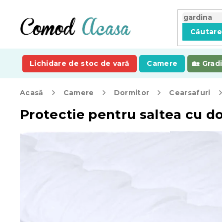
Treci
la
conținut
Căutar
Lichidare de stoc de vară
Camere
Grad
Acasă
Camere
Dormitor
Cearsafuri
Protectie pentru saltea cu d