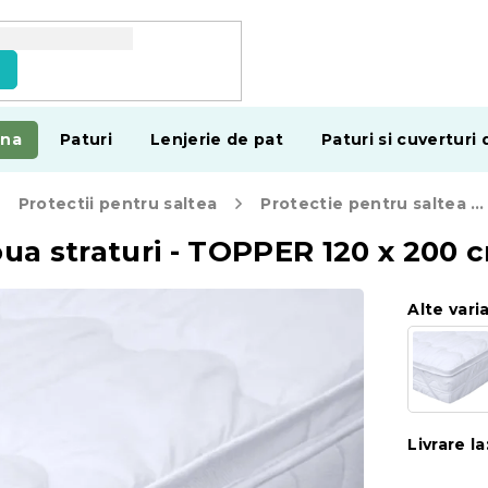
e
ina
Paturi
Lenjerie de pat
Paturi si cuverturi 
Protectii pentru saltea
Protectie pentru saltea cu doua straturi - TOPPER 120 x 200 cm
oua straturi - TOPPER 120 x 200 
Alte vari
Livrare la