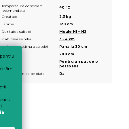
Temperatura de spalare
40 °C
recomandata
Greutate
2,3 kg
Latime
120 cm
Duritatea saltelei
Moale H1 – H2
Inaltimea saltelei
3 - 4 cm
Inaltimea optima a saltelei
Pana la 30 cm
Lungime
200 cm
 pentru
Marime
Pentru un pat de o
persoana
nalizăm
Cel mai ieftin de pe piata
Da
erii
okies.
et
ia