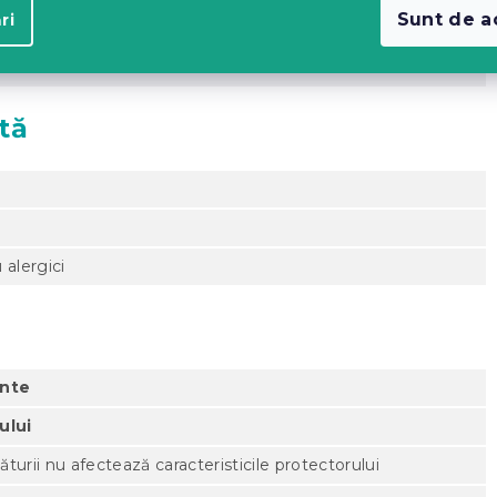
Sunt de a
ri
iu uscat
tă
a
 alergici
ente
ului
turii nu afectează caracteristicile protectorului