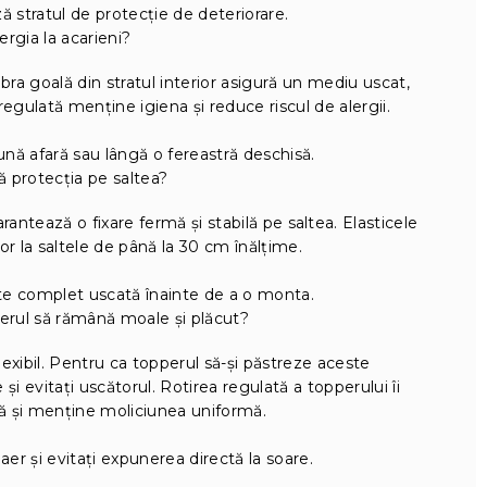
ă stratul de protecție de deteriorare.
lergia la acarieni?
fibra goală din stratul interior asigură un mediu uscat,
 regulată menține igiena și reduce riscul de alergii.
lună afară sau lângă o fereastră deschisă.
 protecția pe saltea?
arantează o fixare fermă și stabilă pe saltea. Elasticele
șor la saltele de până la 30 cm înălțime.
te complet uscată înainte de a o monta.
erul să rămână moale și plăcut?
flexibil. Pentru ca topperul să-și păstreze aceste
e și evitați uscătorul. Rotirea regulată a topperului îi
ă și menține moliciunea uniformă.
 aer și evitați expunerea directă la soare.