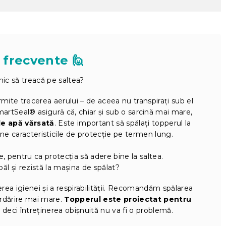
 frecvente 🙋
mic să treacă pe saltea?
rmite trecerea aerului – de aceea nu transpirați sub el
artSeal® asigură că, chiar și sub o sarcină mai mare,
de apă vărsată
. Este important să spălați topperul la
ține caracteristicile de protecție pe termen lung.
e, pentru ca protecția să adere bine la saltea.
păl și rezistă la mașina de spălat?
ea igienei și a respirabilității. Recomandăm spălarea
urdărire mai mare.
Topperul este proiectat pentru
, deci întreținerea obișnuită nu va fi o problemă.