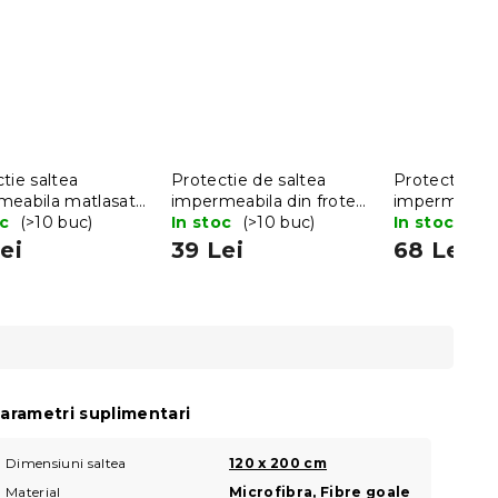
tie saltea
Protectie de saltea
Protectie sa
meabila matlasata
impermeabila din frote
impermeabil
 200 cm
oc
(>10 buc)
GUARD 90 x 200 cm
In stoc
(>10 buc)
120 x 200 c
In stoc
ei
39 Lei
68 Lei
arametri suplimentari
Dimensiuni saltea
120 x 200 cm
Material
Microfibra
,
Fibre goale