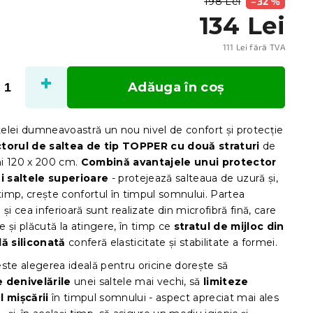
198 Lei
–32 %
134 Lei
111 Lei fără TVA
Evalu
preţ:
Adăuga în coş
ltelei dumneavoastră un nou nivel de confort și protecție
torul de saltea de tip TOPPER cu două straturi
de
i 120 x 200 cm.
Combină avantajele unui protector
ei saltele superioare
- protejează salteaua de uzură și,
 timp, crește confortul în timpul somnului. Partea
 și cea inferioară sunt realizate din microfibră fină, care
 și plăcută la atingere, în timp ce
stratul de mijloc din
lă siliconată
conferă elasticitate și stabilitate a formei.
ste alegerea ideală pentru oricine dorește să
 denivelările
unei saltele mai vechi, să
limiteze
l mișcării
în timpul somnului - aspect apreciat mai ales