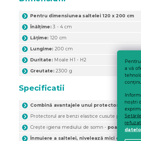
Pentru dimensiunea saltelei 120 x 200 cm
Înălțime:
3 - 4 cm
Lățime:
120 cm
Lungime:
200 cm
Duritate:
Moale H1 - H2
Pentru 
a vă of
Greutate:
2300 g
tehnolo
conținu
Specificatii
Informa
noștri 
Combină avantajele unui protector și ale un
exprima
Setăril
Protectorul are benzi elastice cusute pentru o fi
refuza
Crește igiena mediului de somn -
poate fi spăl
datelo
Înmuiere a saltelei, nivelează mici denivelări