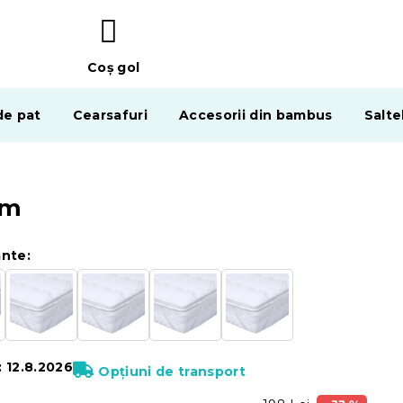
Coş gol
COŞ
DE
de pat
Cearsafuri
Accesorii din bambus
Salte
CUMPĂRĂTURI
cm
ante:
:
12.8.2026
Opțiuni de transport