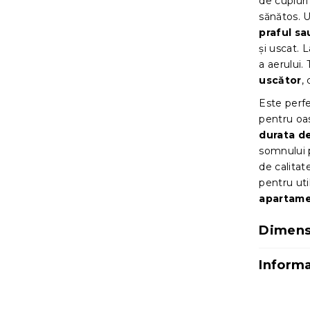
de cupluri
sănătos. 
praful sa
și uscat. 
a aerului.
uscător
,
Este perfe
pentru oa
durata de
somnului p
de calitat
pentru uti
apartame
Dimensi
Informa