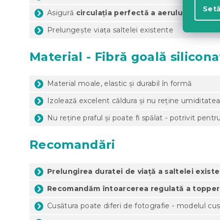
Setă
Asigură
circulația perfectă a aerului
și un med
Prelungește viața saltelei existente
Material - Fibră goală silicona
Material moale, elastic și durabil în formă
Izolează excelent căldura și nu reține umiditate
Nu reține praful și poate fi spălat - potrivit pentru
Recomandări
Prelungirea duratei de viață a saltelei exist
Recomandăm întoarcerea regulată a topper
Cusătura poate diferi de fotografie - modelul cusă