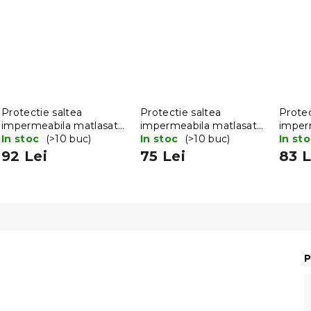
Protectie saltea
Protectie saltea
Protec
impermeabila matlasata
impermeabila matlasata
imper
180 x 200 cm
In stoc
(>10 buc)
140 x 200 cm
In stoc
(>10 buc)
160 x
In st
92 Lei
75 Lei
83 L
P