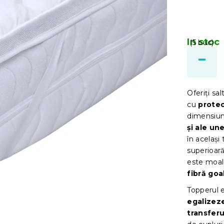
In stoc
(5 buc)
Oferiți sa
cu
protec
dimensiun
și ale un
în același
superioară
este moale
fibră goa
Topperul e
egalizeze
transferu