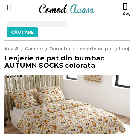
Treci
C
la
D
conținut
C
CĂUTARE
Acasă
Camere
Dormitor
Lenjerie de pat
Lenje
Lenjerie de pat din bumbac
AUTUMN SOCKS colorata