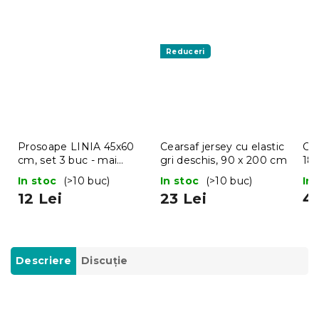
Reduceri
Prosoape LINIA 45x60
Cearsaf jersey cu elastic
Cea
cm, set 3 buc - mai
gri deschis, 90 x 200 cm
18
multe variante
de
In stoc
(>10 buc)
In stoc
(>10 buc)
In
12 Lei
23 Lei
42
Descriere
Discuţie