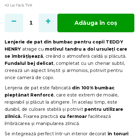
43 Lei fără TVA
Evaluare
preţ:
Adăuga în coş
Lenjerie de pat din bumbac pentru copii TEDDY
HENRY
atrage cu
motivul tandru a doi ursuleți care
se îmbrățișează
, creând o atmosferă caldă și plăcută.
Fundalul bej delicat
, completat cu un chenar subtil,
creează un aspect liniștit și armonios, potrivit pentru
orice cameră de copii.
Lenjeria de pat este fabricată
din 100% bumbac
pieptănat Renforcé
, care este extrem de moale,
respirabil și plăcut la atingere. În același timp, este
durabil, de culoare stabilă și potrivit
pentru utilizare
zilnică.
Fixarea practică
cu fermoar
facilitează
îmbrăcarea și manipularea zilnică.
Se integrează perfect într-un interior decorat
în tonuri