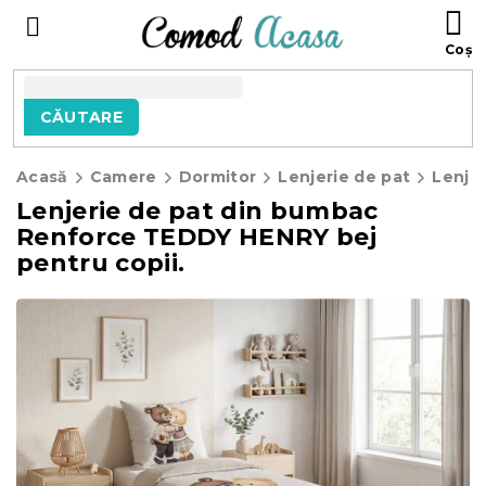
Treci
C
la
D
conținut
C
CĂUTARE
Acasă
Camere
Dormitor
Lenjerie de pat
Lenjer
Lenjerie de pat din bumbac
Renforce TEDDY HENRY bej
pentru copii.