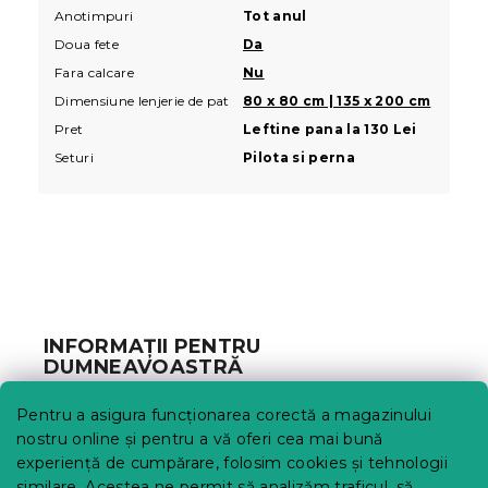
Anotimpuri
Tot anul
Doua fete
Da
Fara calcare
Nu
Dimensiune lenjerie de pat
80 x 80 cm | 135 x 200 cm
Pret
Leftine pana la 130 Lei
Seturi
Pilota si perna
S
u
b
INFORMAȚII PENTRU
s
DUMNEAVOASTRĂ
o
l
Urmărirea comenzii
Pentru a asigura funcționarea corectă a magazinului
Opțiuni de livrare
nostru online și pentru a vă oferi cea mai bună
Metode de plată
experiență de cumpărare, folosim cookies și tehnologii
similare. Acestea ne permit să analizăm traficul, să