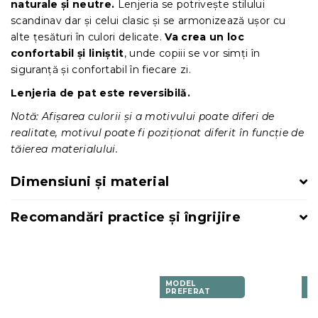
naturale și neutre.
Lenjeria se potrivește stilului
scandinav dar și celui clasic și se armonizează ușor cu
alte țesături în culori delicate.
Va crea un loc
confortabil și liniștit
, unde copiii se vor simți în
siguranță și confortabil în fiecare zi.
Lenjeria de pat este reversibilă.
Notă: Afișarea culorii și a motivului poate diferi de
realitate, motivul poate fi poziționat diferit în funcție de
tăierea materialului.
Dimensiuni și material
Recomandări practice și îngrijire
MODEL
M
PREFERAT
P