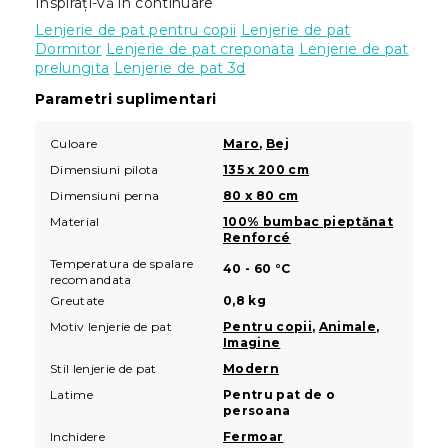
Inspirați-vă în continuare
Lenjerie de pat pentru copii
Lenjerie de pat
Dormitor
Lenjerie de pat creponata
Lenjerie de pat
prelungita
Lenjerie de pat 3d
Parametri suplimentari
Culoare
Maro
,
Bej
Dimensiuni pilota
135 x 200 cm
Dimensiuni perna
80 x 80 cm
Material
100% bumbac pieptănat
Renforcé
Temperatura de spalare
40 - 60 °C
recomandata
Greutate
0,8 kg
Motiv lenjerie de pat
Pentru copii
,
Animale
,
Imagine
Stil lenjerie de pat
Modern
Latime
Pentru pat de o
persoana
Inchidere
Fermoar