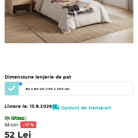
Dimensiune lenjerie de pat
80 x 80 cm | 135 x 200 cm
Livrare la:
13.8.2026
Opțiuni de transport
In stoc
(>10 buc)
63 Lei
–17 %
52 Lei