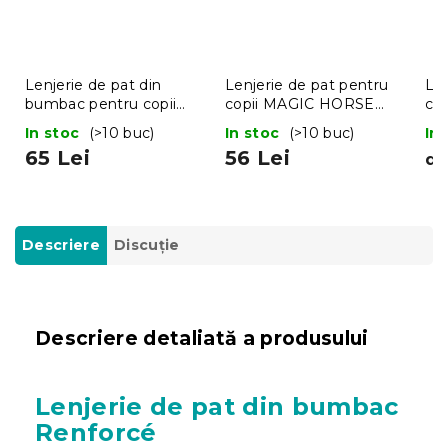
Lenjerie de pat din
Lenjerie de pat pentru
Len
bumbac pentru copii
copii MAGIC HORSE
co
MIMONI SKATE CREW
colorata
gri
In stoc
(>10 buc)
In stoc
(>10 buc)
In
albastru
65 Lei
56 Lei
de
Descriere
Discuţie
Descriere detaliată a produsului
Lenjerie de pat din bumbac
Renforcé