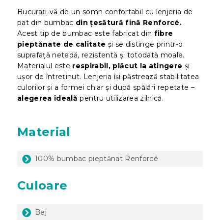
Bucurați-vă de un somn confortabil cu lenjeria de
pat din bumbac
din țesătură fină Renforcé.
Acest tip de bumbac este fabricat din
fibre
pieptănate de calitate
și se distinge printr-o
suprafață netedă, rezistentă și totodată moale.
Materialul este
respirabil, plăcut la atingere
și
ușor de întreținut. Lenjeria își păstrează stabilitatea
culorilor și a formei chiar și după spălări repetate –
alegerea ideală
pentru utilizarea zilnică.
Material
100% bumbac pieptănat Renforcé
Culoare
Bej