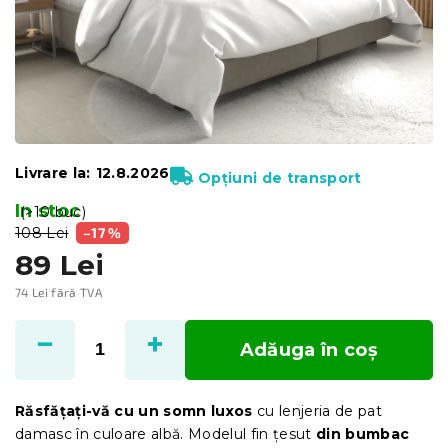
Livrare la:
12.8.2026
Opțiuni de transport
In stoc
(>10 buc)
108 Lei
–17 %
89 Lei
74 Lei fără TVA
Evaluare
preţ:
Adăuga în coş
Răsfățați-vă cu un somn luxos
cu lenjeria de pat
damasc în culoare albă. Modelul fin țesut
din bumbac