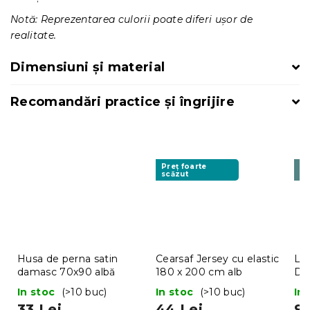
Notă: Reprezentarea culorii poate diferi ușor de
realitate.
Dimensiuni și material
Recomandări practice și îngrijire
Preț foarte
M
scăzut
P
Husa de perna satin
Cearsaf Jersey cu elastic
Len
damasc 70x90 albă
180 x 200 cm alb
DA
ST
In stoc
(>10 buc)
In stoc
(>10 buc)
In
de
33 Lei
44 Lei
99