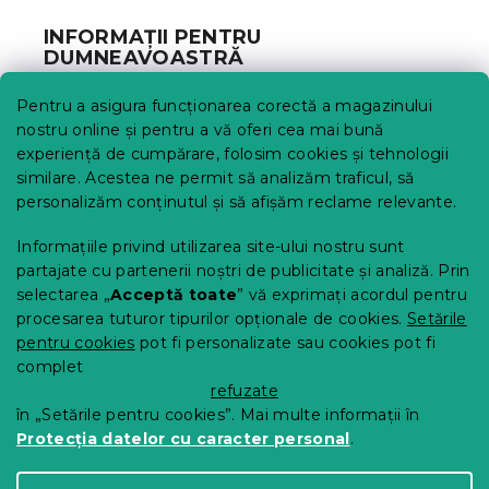
b
INFORMAȚII PENTRU
s
DUMNEAVOASTRĂ
o
l
Urmărirea comenzii
Pentru a asigura funcționarea corectă a magazinului
Opțiuni de livrare
nostru online și pentru a vă oferi cea mai bună
Metode de plată
experiență de cumpărare, folosim cookies și tehnologii
similare. Acestea ne permit să analizăm traficul, să
Reclamații și retururi
personalizăm conținutul și să afișăm reclame relevante.
Contact
Termeni și condiții
Informațiile privind utilizarea site-ului nostru sunt
Protecția datelor cu caracter personal
partajate cu partenerii noștri de publicitate și analiză. Prin
Achizitii SEAP
selectarea „
Acceptă toate
” vă exprimați acordul pentru
Tabel mărimi
procesarea tuturor tipurilor opționale de cookies.
Setările
pentru cookies
pot fi personalizate sau cookies pot fi
Blog
complet
Pentru parteneri
refuzate
în „Setările pentru cookies”. Mai multe informații în
Protecția datelor cu caracter personal
.
Creat de Shoptet Premium