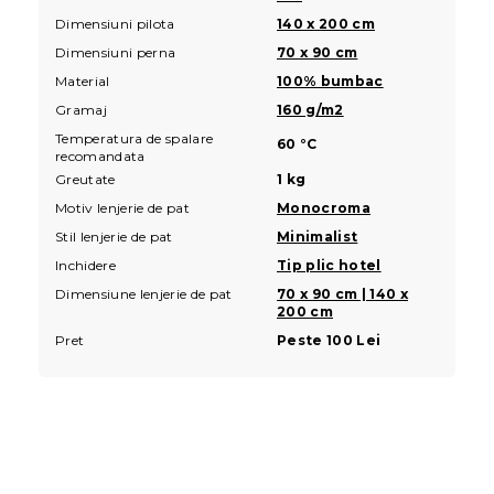
Dimensiuni pilota
140 x 200 cm
Dimensiuni perna
70 x 90 cm
Material
100% bumbac
Gramaj
160 g/m2
Temperatura de spalare
60 °C
recomandata
Greutate
1 kg
Motiv lenjerie de pat
Monocroma
Stil lenjerie de pat
Minimalist
Inchidere
Tip plic hotel
Dimensiune lenjerie de pat
70 x 90 cm | 140 x
200 cm
Pret
Peste 100 Lei
S
u