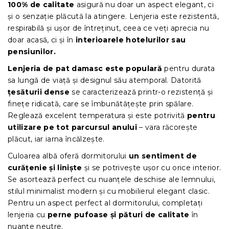
100% de calitate
asigură nu doar un aspect elegant, ci
și o senzație plăcută la atingere. Lenjeria este rezistentă,
respirabilă și ușor de întreținut, ceea ce veți aprecia nu
doar acasă, ci și în
interioarele hotelurilor sau
pensiunilor.
Lenjeria de pat damasc este populară
pentru durata
sa lungă de viață și designul său atemporal. Datorită
țesăturii dense
se caracterizează printr-o rezistență și
finețe ridicată, care se îmbunătățește prin spălare.
Reglează excelent temperatura și este potrivită
pentru
utilizare pe tot parcursul anului
– vara răcorește
plăcut, iar iarna încălzește.
Culoarea albă oferă dormitorului
un sentiment de
curățenie și liniște
și se potrivește ușor cu orice interior.
Se asortează perfect cu nuanțele deschise ale lemnului,
stilul minimalist modern și cu mobilierul elegant clasic.
Pentru un aspect perfect al dormitorului, completați
lenjeria cu
perne pufoase și pături de calitate
în
nuanțe neutre.