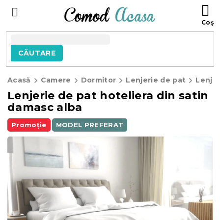
Treci
C
la
D
conținut
C
CĂUTARE
Acasă
Camere
Dormitor
Lenjerie de pat
Lenjer
Lenjerie de pat hoteliera din satin
damasc alba
Promoție
MODEL PREFERAT