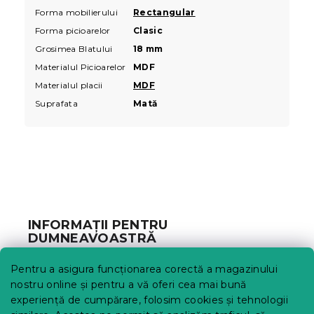
Forma mobilierului
Rectangular
Forma picioarelor
Clasic
Grosimea Blatului
18 mm
Materialul Picioarelor
MDF
Materialul placii
MDF
Suprafata
Mată
S
u
b
INFORMAȚII PENTRU
s
DUMNEAVOASTRĂ
o
l
Urmărirea comenzii
Pentru a asigura funcționarea corectă a magazinului
Opțiuni de livrare
nostru online și pentru a vă oferi cea mai bună
Metode de plată
experiență de cumpărare, folosim cookies și tehnologii