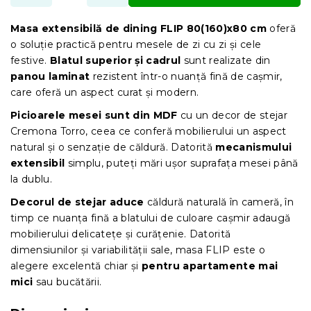
Masa extensibilă de dining FLIP 80(160)x80 cm
oferă
o soluție practică pentru mesele de zi cu zi și cele
festive.
Blatul superior și cadrul
sunt realizate din
panou laminat
rezistent într-o nuanță fină de cașmir,
care oferă un aspect curat și modern.
Picioarele mesei sunt din MDF
cu un decor de stejar
Cremona Torro, ceea ce conferă mobilierului un aspect
natural și o senzație de căldură. Datorită
mecanismului
extensibil
simplu, puteți mări ușor suprafața mesei până
la dublu.
Decorul de stejar aduce
căldură naturală în cameră, în
timp ce nuanța fină a blatului de culoare cașmir adaugă
mobilierului delicatețe și curățenie. Datorită
dimensiunilor și variabilității sale, masa FLIP este o
alegere excelentă chiar și
pentru apartamente mai
mici
sau bucătării.