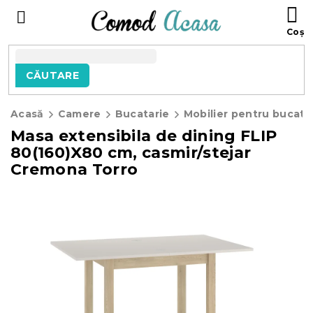
Treci
C
la
D
conținut
C
CĂUTARE
Acasă
Camere
Bucatarie
Mobilier pentru bucata
Masa extensibila de dining FLIP
80(160)X80 cm, casmir/stejar
Cremona Torro