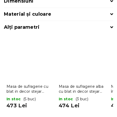
Dimensiuni
Material și culoare
Alți parametri
Masa de sufragerie cu
Masa de sufragerie alba
Ma
blat in decor stejar
cu blat in decor stejar
în 
sonoma UMEKO 120x80
sonoma, MADO 120x80
80
In stoc
(5 buc)
In stoc
(3 buc)
In
473 Lei
474 Lei
42