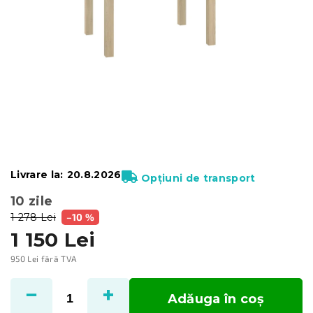
Livrare la:
20.8.2026
Opțiuni de transport
10 zile
1 278 Lei
–10 %
1 150 Lei
950 Lei fără TVA
Evaluare
preţ:
Adăuga în coş