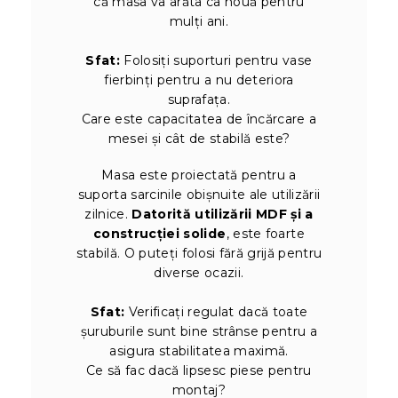
că masa va arăta ca nouă pentru
mulți ani.
Sfat:
Folosiți suporturi pentru vase
fierbinți pentru a nu deteriora
suprafața.
Care este capacitatea de încărcare a
mesei și cât de stabilă este?
Masa este proiectată pentru a
suporta sarcinile obișnuite ale utilizării
zilnice.
Datorită utilizării MDF și a
construcției solide
, este foarte
stabilă. O puteți folosi fără grijă pentru
diverse ocazii.
Sfat:
Verificați regulat dacă toate
șuruburile sunt bine strânse pentru a
asigura stabilitatea maximă.
Ce să fac dacă lipsesc piese pentru
montaj?