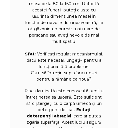
masa de la 80 la 160 cm. Datorită
acestei funcții, puteți ajusta cu
ușurință dimensiunea mesei în
funcție de nevoile dumneavoastră, fie
că găzduiți un număr mai mare de
persoane sau aveți nevoie de mai
mult spațiu.
Sfat:
Verificați regulat mecanismul și,
dacă este necesar, ungeți-l pentru a
funcționa fără probleme.
Cum să întrețin suprafața mesei
pentru a rămâne ca nouă?
Placa laminată este cunoscută pentru
întreținerea sa ușoară. Este suficient
să o ștergeți cu o cârpă umedă și un
detergent delicat.
Evitați
detergenții abrazivi
, care ar putea
zgâria suprafața. Acest lucru asigură