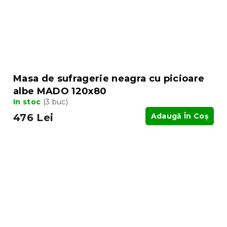
Masa de sufragerie neagra cu picioare
albe MADO 120x80
In stoc
(3 buc)
476 Lei
Adaugă În Coş