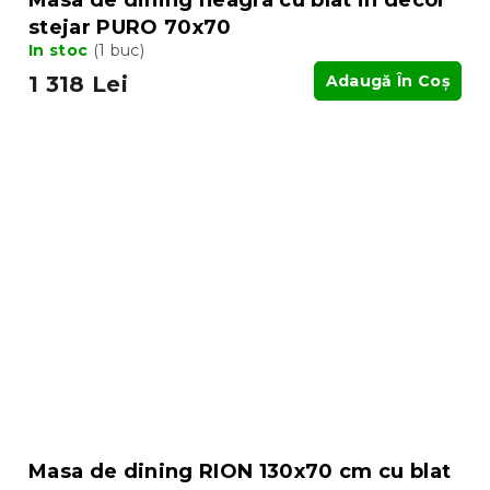
Masa de dining neagra cu blat in decor
stejar PURO 70x70
In stoc
(1 buc)
1 318 Lei
Adaugă În Coş
Masa de dining RION 130x70 cm cu blat