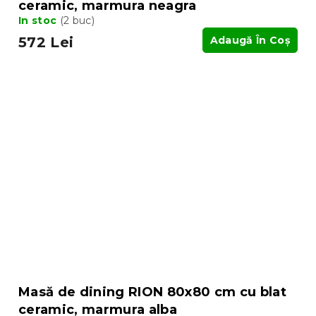
ceramic, marmura neagra
In stoc
(2 buc)
572 Lei
Adaugă În Coş
Masă de dining RION 80x80 cm cu blat
ceramic, marmura alba