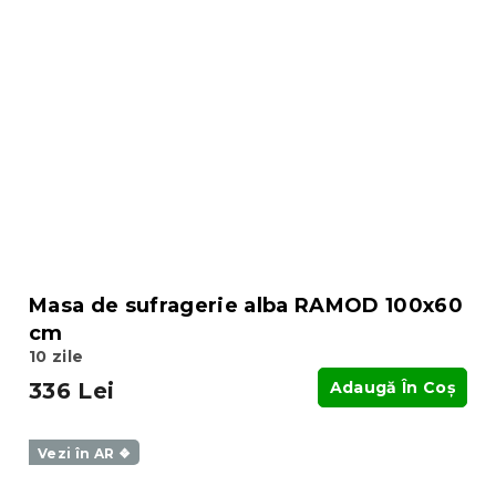
Masa de sufragerie alba RAMOD 100x60
cm
10 zile
336 Lei
Adaugă În Coş
Vezi în AR ❖