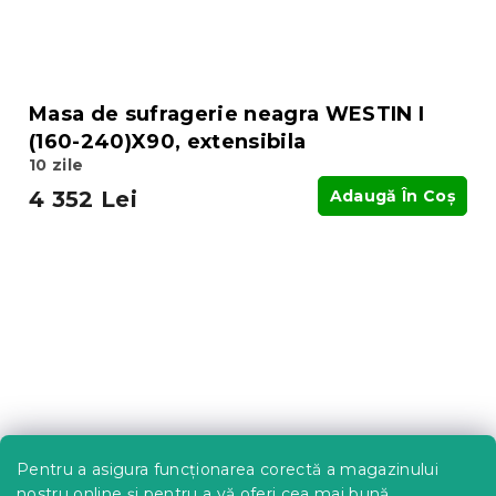
Masa de sufragerie neagra WESTIN I
(160-240)X90, extensibila
10 zile
4 352 Lei
Adaugă În Coş
Pentru a asigura funcționarea corectă a magazinului
nostru online și pentru a vă oferi cea mai bună