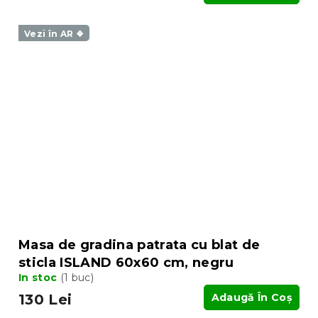
Vezi în AR ❖
Masa de gradina patrata cu blat de
sticla ISLAND 60x60 cm, negru
In stoc
(1 buc)
130 Lei
Adaugă În Coş