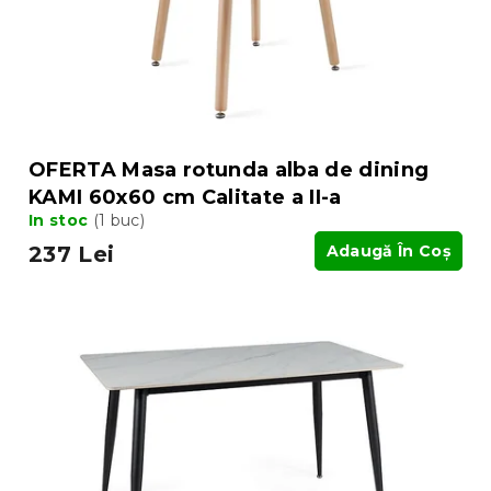
d
u
u
s
s
u
e
l
u
i
OFERTA Masa rotunda alba de dining
KAMI 60x60 cm Calitate a II-a
In stoc
(1 buc)
237 Lei
Adaugă În Coş