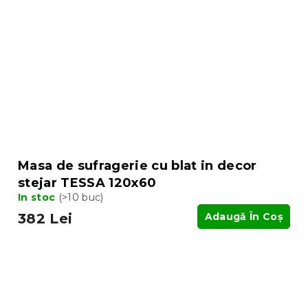
Masa de sufragerie cu blat in decor
stejar TESSA 120x60
In stoc
(>10 buc)
382 Lei
Adaugă În Coş