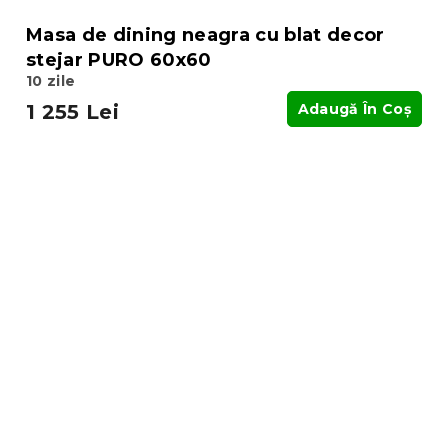
Masa de dining neagra cu blat decor
stejar PURO 60x60
10 zile
1 255 Lei
Adaugă În Coş