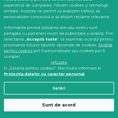
experiență de cumpărare, folosim cookies și tehnologii
similare. Acestea ne permit să analizăm traficul, să
personalizăm conținutul și să afișăm reclame relevante.
Masa de sufragerie rotunda alba KAMI
Informațiile privind utilizarea site-ului nostru sunt
80x80 cm
partajate cu partenerii noștri de publicitate și analiză. Prin
In stoc
(8 buc)
selectarea „
Acceptă toate
” vă exprimați acordul pentru
489 Lei
Adaugă În Coş
procesarea tuturor tipurilor opționale de cookies.
Setările
pentru cookies
pot fi personalizate sau cookies pot fi
complet
refuzate
în „Setările pentru cookies”. Mai multe informații în
Protecția datelor cu caracter personal
.
Setări
Sunt de acord