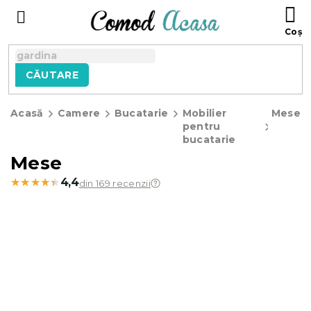
Treci
C
la
D
conținut
C
CĂUTARE
Acasă
Camere
Bucatarie
Mobilier
Mese
pentru
bucatarie
Mese
★★★★★
★★★★★
4,4
din 169 recenzii