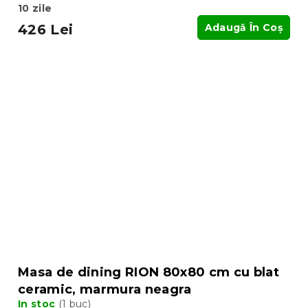
10 zile
426 Lei
Adaugă În Coş
Masa de dining RION 80x80 cm cu blat
ceramic, marmura neagra
In stoc
(1 buc)