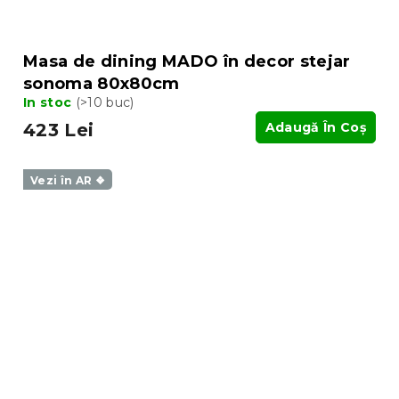
Masa de dining MADO în decor stejar
sonoma 80x80cm
In stoc
(>10 buc)
423 Lei
Adaugă În Coş
Vezi în AR ❖