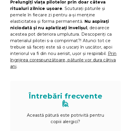
Prelungiți viața pilotelor prin doar câteva
ritualuri zilnice ușoare
. Scuturați păturile și
pernele în fiecare zi pentru a-și menține
elasticitatea și forma permanentă.
Nu aspirați
niciodată și nu aplatizați învelișul
, deoarece
acestea pot deteriora umplutura. Descoperiți ca
materialul pilotei s-a comprimat?! Atunci tot ce
trebuie să faceți este să o uscați în uscător, apoi
interiorul va fi din nou aerisit, ușor și respirabil.
Prin
îngrijirea corespunzătoare, păturile vor dura câțiva
ani
.
Întrebări frecvente
🙋
Această pătură este potrivită pentru
copiii alergici?