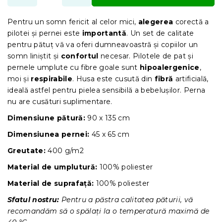
Pentru un somn fericit al celor mici,
alegerea
corectă a
pilotei și pernei este
importantă
. Un set de calitate
pentru pătuț vă va oferi dumneavoastră și copiilor un
somn liniștit și
confortul
necesar. Pilotele de pat și
pernele umplute cu fibre goale sunt
hipoalergenice
,
moi și
respirabile
. Husa este cusută din
fibră
artificială,
ideală astfel pentru pielea sensibilă a bebelușilor. Perna
nu are cusături suplimentare.
Dimensiune pătură:
90 x 135 cm
Dimensiunea pernei:
45 x 65 cm
Greutate:
400 g/m2
Material de umplutură:
100% poliester
Material de suprafață:
100% poliester
Sfatul nostru:
Pentru a păstra calitatea păturii, vă
recomandăm să o spălați la o temperatură maximă de