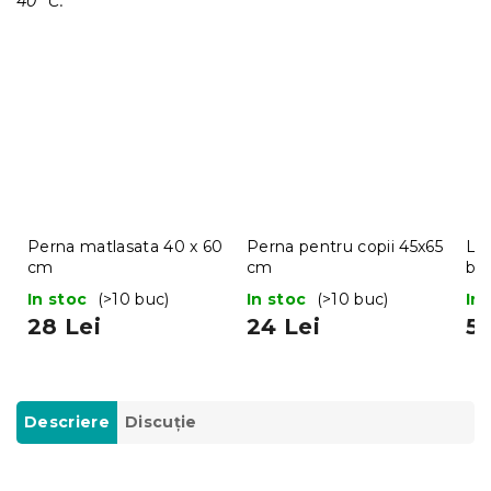
40 °C.
Perna matlasata 40 x 60
Perna pentru copii 45x65
Len
cm
cm
bu
In stoc
(>10 buc)
In stoc
(>10 buc)
In
28 Lei
24 Lei
55
Descriere
Discuţie