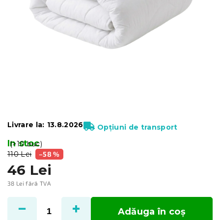
Livrare la:
13.8.2026
Opțiuni de transport
In stoc
(>10 buc)
110 Lei
–58 %
46 Lei
38 Lei fără TVA
Evaluare
preţ:
Adăuga în coş