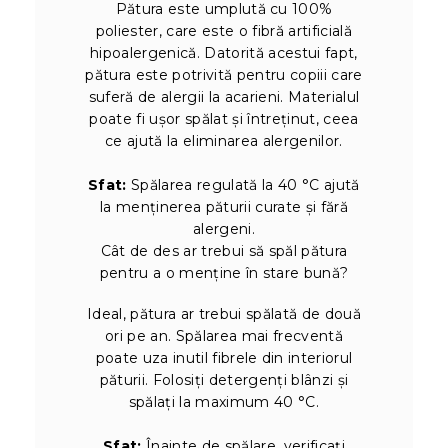
Pătura este umplută cu 100%
poliester, care este o fibră artificială
hipoalergenică. Datorită acestui fapt,
pătura este potrivită pentru copiii care
suferă de alergii la acarieni. Materialul
poate fi ușor spălat și întreținut, ceea
ce ajută la eliminarea alergenilor.
Sfat:
Spălarea regulată la 40 °C ajută
la menținerea păturii curate și fără
alergeni.
Cât de des ar trebui să spăl pătura
pentru a o menține în stare bună?
Ideal, pătura ar trebui spălată de două
ori pe an. Spălarea mai frecventă
poate uza inutil fibrele din interiorul
păturii. Folosiți detergenți blânzi și
spălați la maximum 40 °C.
Sfat:
Înainte de spălare, verificați