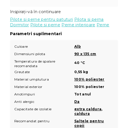
Inspirați-vă în continuare
Pilote si perne pentru patuturi
Pilota si perna
Dormitor
Pilote si perne
Perne interioare
Perne
Parametri suplimentari
Culoare
Alb
Dimensiuni pilota
90 x 135 cm
Temperatura de spalare
40 °C
recomandata
Greutate
0,55 kg
Material umplutura
100% poliester
Material exterior
100% poliester
Anotimpuri
Tot anul
Anti alergic
Da
Capacitate de izolatie
extra caldura
,
caldura
Recomandat pentru
Saltele pentru
copii