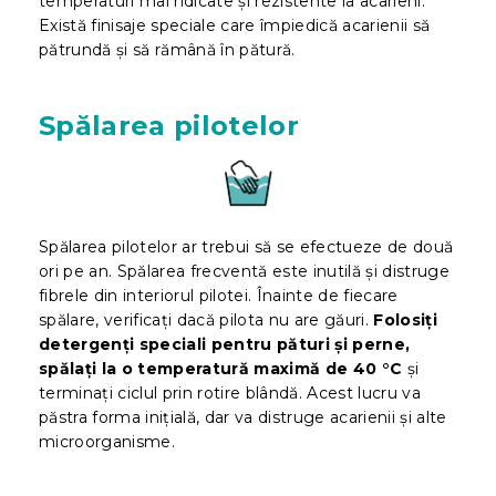
temperaturi mai ridicate și rezistente la acarieni.
Există finisaje speciale care împiedică acarienii să
pătrundă și să rămână în pătură.
Spălarea pilotelor
Spălarea pilotelor ar trebui să se efectueze de două
ori pe an. Spălarea frecventă este inutilă și distruge
fibrele din interiorul pilotei. Înainte de fiecare
spălare, verificați dacă pilota nu are găuri.
Folosiți
detergenți speciali pentru pături și perne,
spălați la o temperatură maximă de 40 °C
și
terminați ciclul prin rotire blândă. Acest lucru va
păstra forma inițială, dar va distruge acarienii și alte
microorganisme.