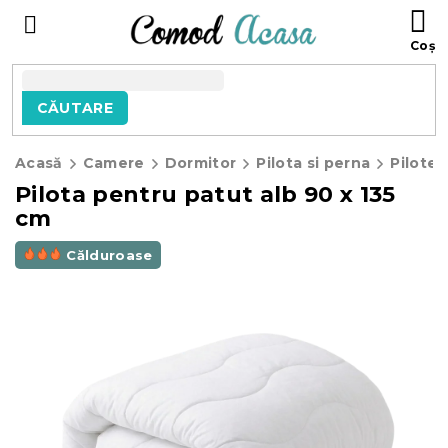
Treci
C
la
D
conținut
C
CĂUTARE
Acasă
Camere
Dormitor
Pilota si perna
Pilote 
Pilota pentru patut alb 90 x 135
cm
Călduroase