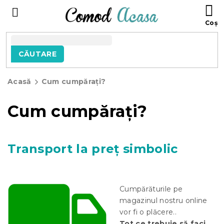
Treci
C
la
D
conținut
C
CĂUTARE
Acasă
Cum cumpărați?
Cum cumpărați?
Transport la preț simbolic
Cumpărăturile pe
magazinul nostru online
vor fi o plăcere.
.
Tot ce trebuie să faci