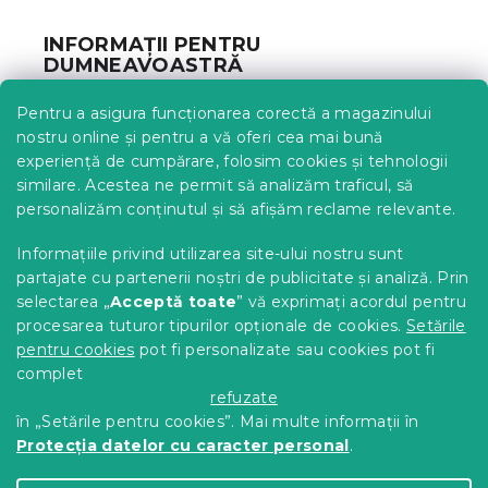
u
b
INFORMAȚII PENTRU
s
DUMNEAVOASTRĂ
o
l
Urmărirea comenzii
Pentru a asigura funcționarea corectă a magazinului
Opțiuni de livrare
nostru online și pentru a vă oferi cea mai bună
Metode de plată
experiență de cumpărare, folosim cookies și tehnologii
similare. Acestea ne permit să analizăm traficul, să
Reclamații și retururi
personalizăm conținutul și să afișăm reclame relevante.
Contact
Termeni și condiții
Informațiile privind utilizarea site-ului nostru sunt
Protecția datelor cu caracter personal
partajate cu partenerii noștri de publicitate și analiză. Prin
Achizitii SEAP
selectarea „
Acceptă toate
” vă exprimați acordul pentru
Tabel mărimi
procesarea tuturor tipurilor opționale de cookies.
Setările
pentru cookies
pot fi personalizate sau cookies pot fi
Blog
complet
Pentru parteneri
refuzate
în „Setările pentru cookies”. Mai multe informații în
Protecția datelor cu caracter personal
.
Creat de Shoptet Premium