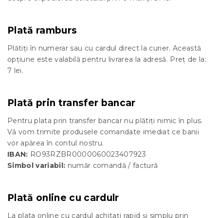
Plată ramburs
Plătiți în numerar sau cu cardul direct la curier. Această
opțiune este valabilă pentru livrarea la adresă. Preț de la:
7 lei.
Plată prin transfer bancar
Pentru plata prin transfer bancar nu plătiți nimic în plus.
Vă vom trimite produsele comandate imediat ce banii
vor apărea în contul nostru.
IBAN:
RO93RZBR0000060023407923
Simbol variabil:
număr comandă / factură
Plată online cu cardulr
La plata online cu cardul achitați rapid și simplu prin