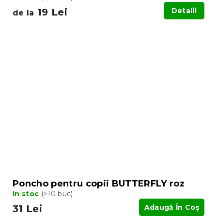
19 Lei
Detalii
de la
Poncho pentru copii BUTTERFLY roz
In stoc
(>10 buc)
31 Lei
Adaugă În Coş