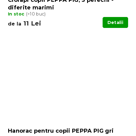
diferite marimi
In stoc
(>10 buc)
11 Lei
Detalii
de la
Hanorac pentru copii PEPPA PIG gri