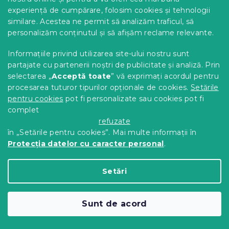
experiență de cumpărare, folosim cookies și tehnologii
similare. Acestea ne permit să analizăm traficul, să
personalizăm conținutul și să afișăm reclame relevante.
Informațiile privind utilizarea site-ului nostru sunt
partajate cu partenerii noștri de publicitate și analiză. Prin
selectarea „
Acceptă toate
” vă exprimați acordul pentru
procesarea tuturor tipurilor opționale de cookies.
Setările
pentru cookies
pot fi personalizate sau cookies pot fi
complet
refuzate
Poncho pentru copii INDIGO albastru
în „Setările pentru cookies”. Mai multe informații în
In stoc
(>10 buc)
Protecția datelor cu caracter personal
.
31 Lei
Adaugă În Coş
Setări
Sunt de acord