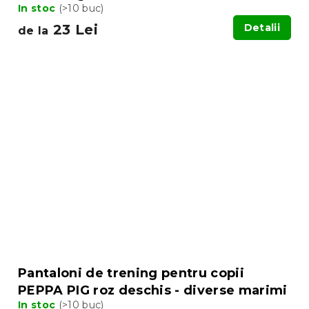
In stoc
(>10 buc)
23 Lei
Detalii
de la
Pantaloni de trening pentru copii
PEPPA PIG roz deschis - diverse marimi
In stoc
(>10 buc)