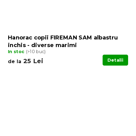
Hanorac copii FIREMAN SAM albastru
inchis - diverse marimi
In stoc
(>10 buc)
25 Lei
Detalii
de la