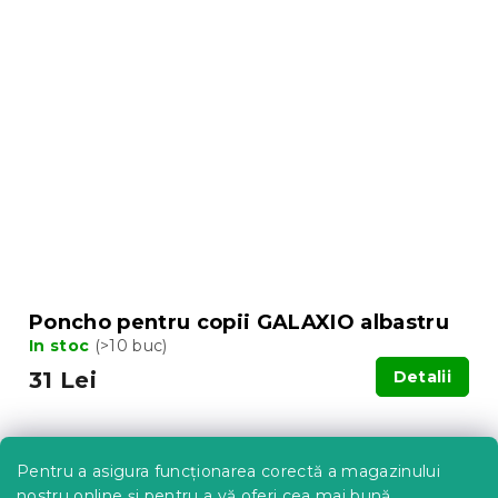
Poncho pentru copii GALAXIO albastru
In stoc
(>10 buc)
31 Lei
Detalii
Pentru a asigura funcționarea corectă a magazinului
nostru online și pentru a vă oferi cea mai bună