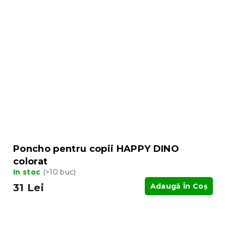
Poncho pentru copii HAPPY DINO
colorat
In stoc
(>10 buc)
31 Lei
Adaugă În Coş