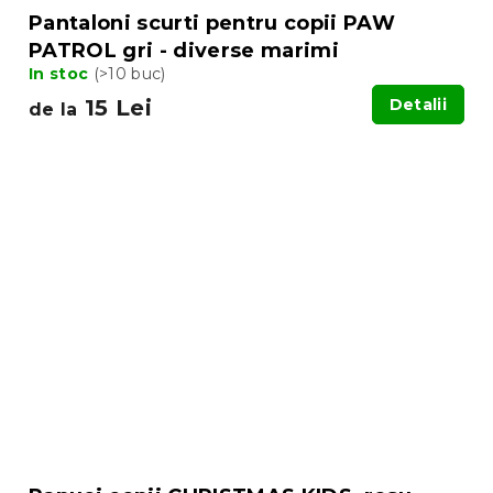
Pantaloni scurti pentru copii PAW
PATROL gri - diverse marimi
In stoc
(>10 buc)
15 Lei
Detalii
de la