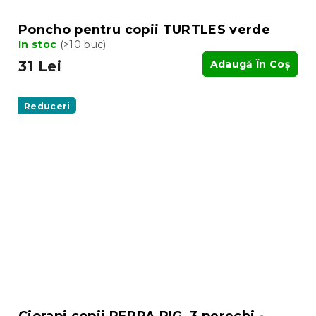
Poncho pentru copii TURTLES verde
In stoc
(>10 buc)
31 Lei
Adaugă În Coş
Reduceri
Ciorapi copii PEPPA PIG, 3 perechi -