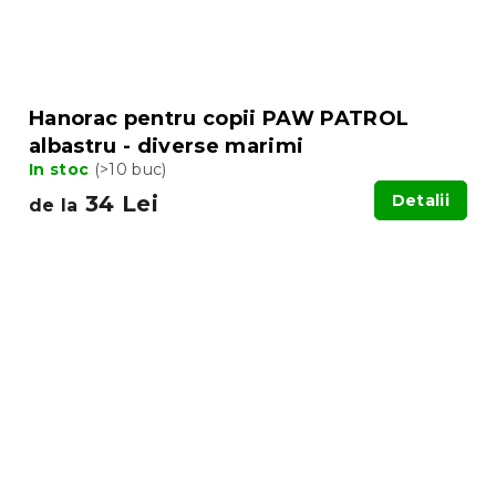
Hanorac pentru copii PAW PATROL
albastru - diverse marimi
In stoc
(>10 buc)
34 Lei
Detalii
de la