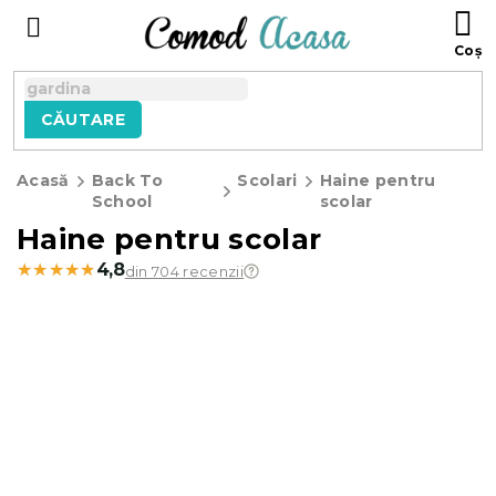
Treci
C
la
D
conținut
C
CĂUTARE
Acasă
Back To
Scolari
Haine pentru
School
scolar
Haine pentru scolar
★★★★★
★★★★★
4,8
din 704 recenzii