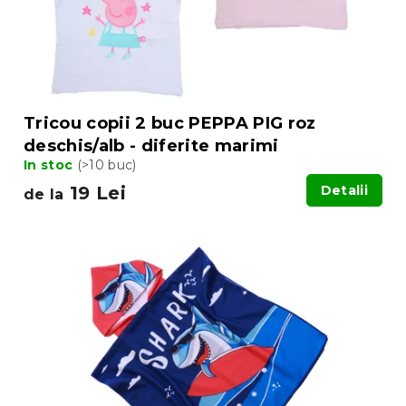
u
u
s
s
u
e
l
u
i
Tricou copii 2 buc PEPPA PIG roz
deschis/alb - diferite marimi
In stoc
(>10 buc)
19 Lei
Detalii
de la