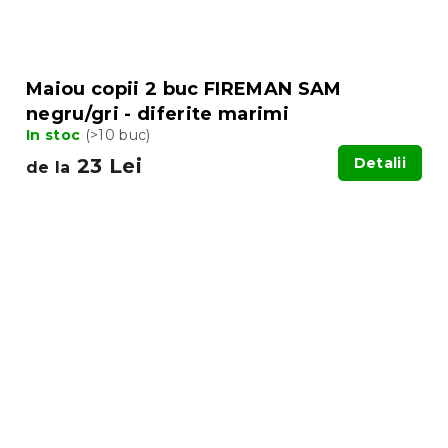
Maiou copii 2 buc FIREMAN SAM
negru/gri - diferite marimi
In stoc
(>10 buc)
23 Lei
Detalii
de la