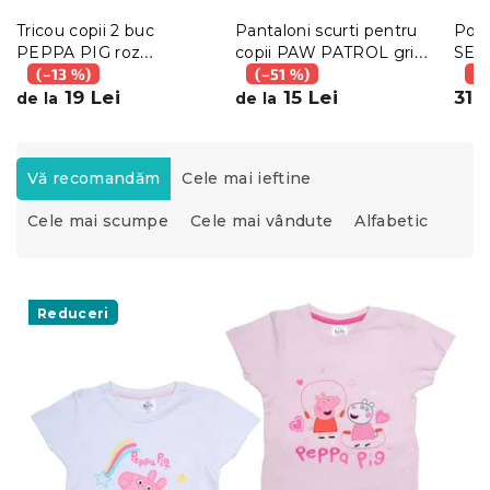
Tricou copii 2 buc
Pantaloni scurti pentru
Ponc
PEPPA PIG roz
copii PAW PATROL gri -
SEA
deschis/alb - diferite
(–13 %)
diverse marimi
(–51 %)
(–
marimi
19 Lei
15 Lei
31 
de la
de la
S
e
Vă recomandăm
Cele mai ieftine
l
Cele mai scumpe
Cele mai vândute
Alfabetic
e
c
t
L
a
i
Reduceri
r
s
e
t
a
ă
p
p
r
r
o
o
d
d