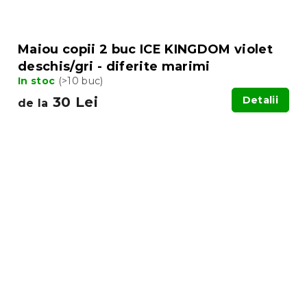
Maiou copii 2 buc ICE KINGDOM violet
deschis/gri - diferite marimi
In stoc
(>10 buc)
30 Lei
Detalii
de la