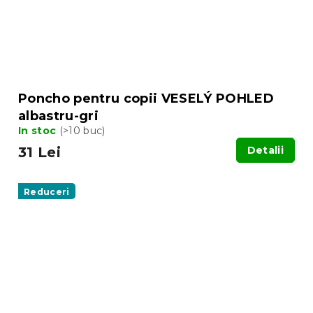
Poncho pentru copii VESELÝ POHLED
albastru-gri
In stoc
(>10 buc)
31 Lei
Detalii
Reduceri