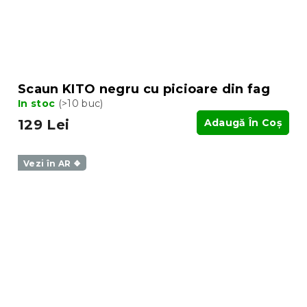
Scaun KITO negru cu picioare din fag
In stoc
(>10 buc)
129 Lei
Adaugă În Coş
Vezi în AR ❖