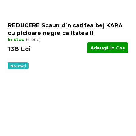
REDUCERE Scaun din catifea bej KARA
cu picioare negre calitatea II
In stoc
(2 buc)
138 Lei
Adaugă În Coş
Noutăți