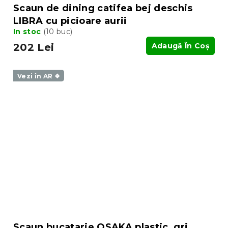
Scaun de dining catifea bej deschis
LIBRA cu picioare aurii
In stoc
(10 buc)
202 Lei
Adaugă În Coş
Vezi în AR ❖
Scaun bucatarie OSAKA plastic, gri