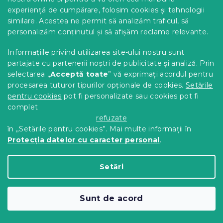
Vezi în AR ❖
experiență de cumpărare, folosim cookies și tehnologii
similare. Acestea ne permit să analizăm traficul, să
personalizăm conținutul și să afișăm reclame relevante.
Informațiile privind utilizarea site-ului nostru sunt
partajate cu partenerii noștri de publicitate și analiză. Prin
selectarea „
Acceptă toate
” vă exprimați acordul pentru
procesarea tuturor tipurilor opționale de cookies.
Setările
pentru cookies
pot fi personalizate sau cookies pot fi
complet
refuzate
în „Setările pentru cookies”. Mai multe informații în
Protecția datelor cu caracter personal
.
Albastru scaun bucatarie LIBRA din
catifea cu picioare negre
Setări
In stoc
(>10 buc)
155 Lei
Adaugă În Coş
Sunt de acord