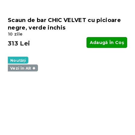
Scaun de bar CHIC VELVET cu picioare
negre, verde inchis
10 zile
313 Lei
Adaugă În Coş
Noutăți
Vezi în AR ❖