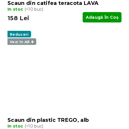
Scaun din catifea teracota LAVA
In stoc
(>10 buc)
158 Lei
Adaugă În Coş
Reduceri
Vezi în AR ❖
Scaun din plastic TREGO, alb
In stoc
(>10 buc)