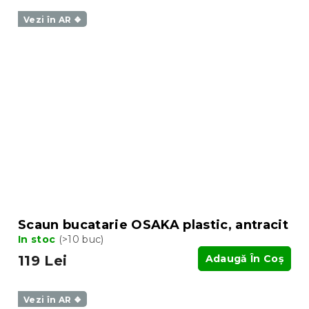
Vezi în AR ❖
Scaun bucatarie OSAKA plastic, antracit
In stoc
(>10 buc)
119 Lei
Adaugă În Coş
Vezi în AR ❖