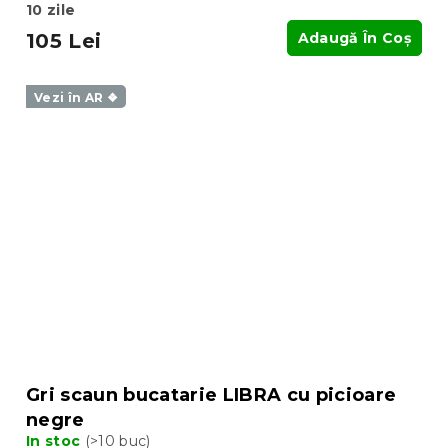
10 zile
105 Lei
Adaugă În Coş
Vezi în AR ❖
Gri scaun bucatarie LIBRA cu picioare
negre
In stoc
(>10 buc)