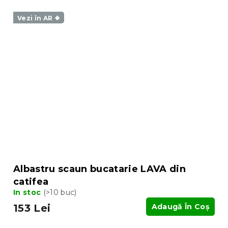
Vezi în AR ❖
Albastru scaun bucatarie LAVA din
catifea
In stoc
(>10 buc)
153 Lei
Adaugă În Coş