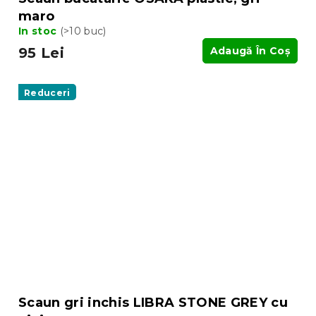
maro
In stoc
(>10 buc)
95 Lei
Adaugă În Coş
Reduceri
Scaun gri inchis LIBRA STONE GREY cu