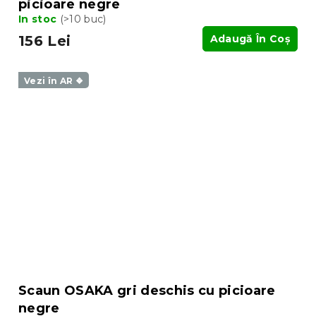
picioare negre
In stoc
(>10 buc)
156 Lei
Adaugă În Coş
Vezi în AR ❖
Scaun OSAKA gri deschis cu picioare
negre