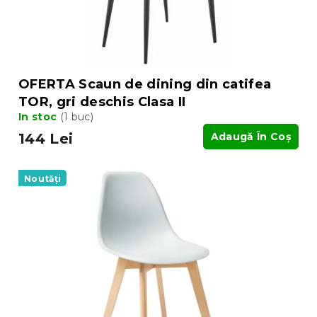
OFERTA Scaun de dining din catifea
TOR, gri deschis Clasa II
In stoc
(1 buc)
144 Lei
Adaugă În Coş
Noutăți