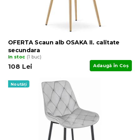
u
u
s
s
u
e
l
u
i
OFERTA Scaun alb OSAKA II. calitate
secundara
In stoc
(1 buc)
108 Lei
Adaugă În Coş
Noutăți