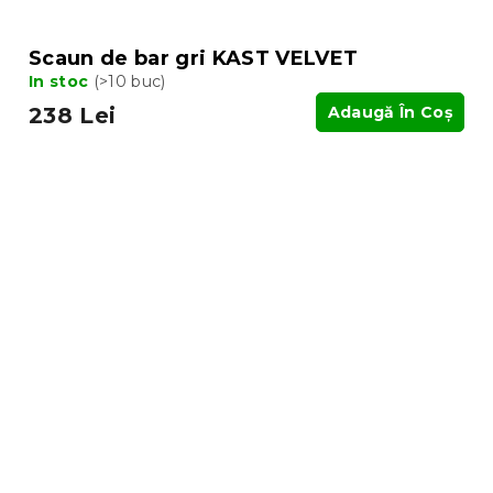
Scaun de bar gri KAST VELVET
In stoc
(>10 buc)
238 Lei
Adaugă În Coş