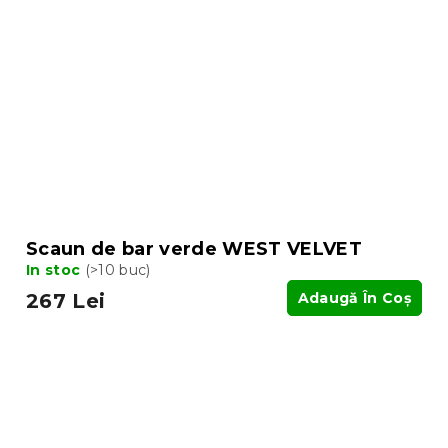
Scaun de bar verde WEST VELVET
In stoc
(>10 buc)
267 Lei
Adaugă În Coş