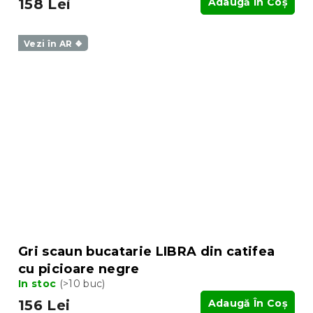
158 Lei
Adaugă În Coş
Vezi în AR ❖
Gri scaun bucatarie LIBRA din catifea
cu picioare negre
In stoc
(>10 buc)
156 Lei
Adaugă În Coş