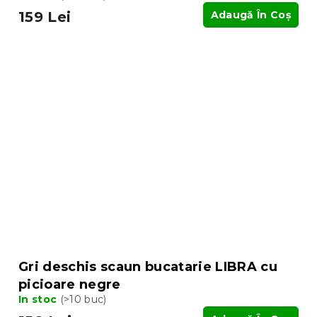
159 Lei
Adaugă În Coş
Gri deschis scaun bucatarie LIBRA cu
picioare negre
In stoc
(>10 buc)