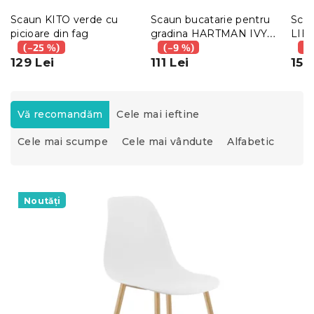
Scaun KITO verde cu
Scaun bucatarie pentru
Scau
picioare din fag
gradina HARTMAN IVY,
LIB
(–25 %)
verde
(–9 %)
(–
129 Lei
111 Lei
156
S
e
Vă recomandăm
Cele mai ieftine
l
Cele mai scumpe
Cele mai vândute
Alfabetic
e
c
t
L
a
i
Noutăți
r
s
e
t
a
ă
p
p
r
r
o
o
d
d