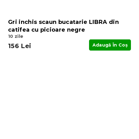
Gri inchis scaun bucatarie LIBRA din
catifea cu picioare negre
10 zile
156 Lei
Adaugă În Coş