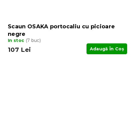
Scaun OSAKA portocaliu cu picioare
negre
In stoc
(7 buc)
107 Lei
Adaugă În Coş