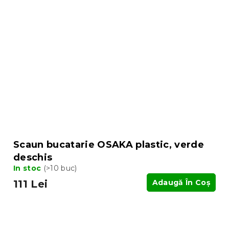
Scaun bucatarie OSAKA plastic, verde
deschis
In stoc
(>10 buc)
111 Lei
Adaugă În Coş