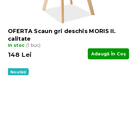
OFERTA Scaun gri deschis MORIS II.
calitate
In stoc
(1 buc)
148 Lei
Adaugă În Coş
Noutăți