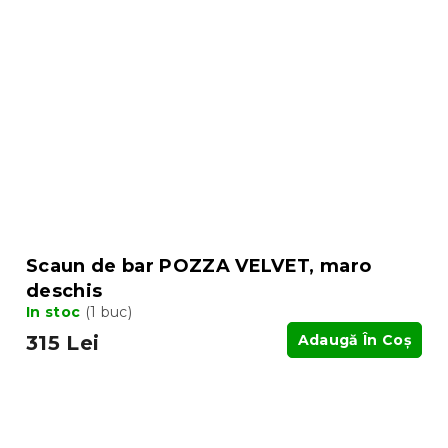
Scaun de bar POZZA VELVET, maro
deschis
In stoc
(1 buc)
315 Lei
Adaugă În Coş