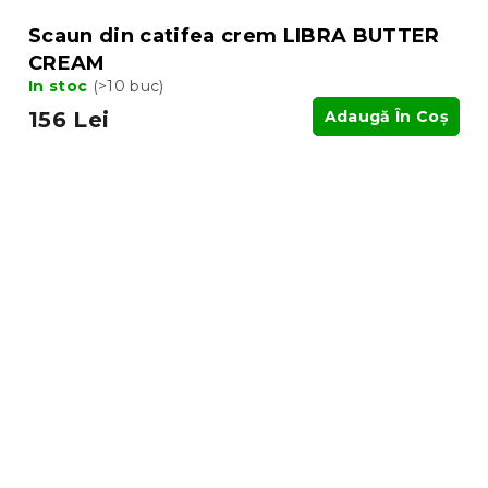
Scaun din catifea crem LIBRA BUTTER
CREAM
In stoc
(>10 buc)
156 Lei
Adaugă În Coş