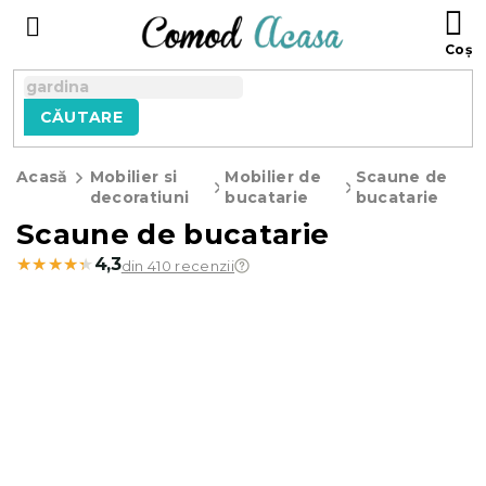
Treci
C
la
D
conținut
C
CĂUTARE
Acasă
Mobilier si
Mobilier de
Scaune de
decoratiuni
bucatarie
bucatarie
Scaune de bucatarie
★★★★★
★★★★★
4,3
din 410 recenzii