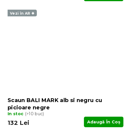
Vezi în AR ❖
Scaun BALI MARK alb si negru cu
picioare negre
In stoc
(>10 buc)
132 Lei
Adaugă În Coş