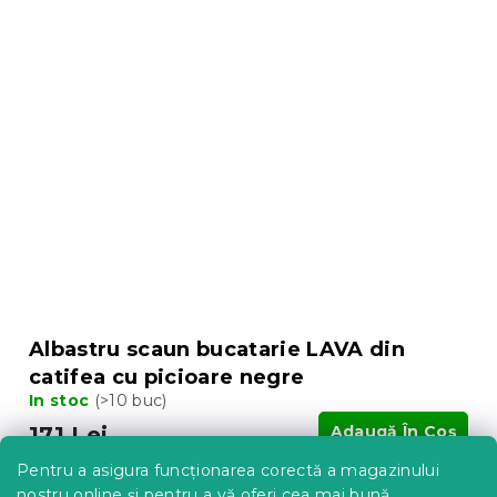
Albastru scaun bucatarie LAVA din
catifea cu picioare negre
In stoc
(>10 buc)
171 Lei
Adaugă În Coş
Pentru a asigura funcționarea corectă a magazinului
nostru online și pentru a vă oferi cea mai bună