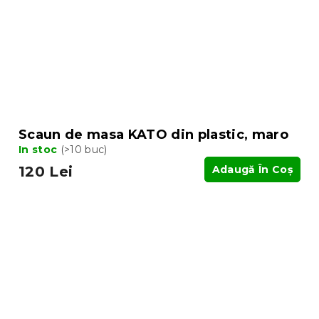
Scaun de masa KATO din plastic, maro
In stoc
(>10 buc)
120 Lei
Adaugă În Coş