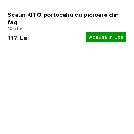
Scaun KITO portocaliu cu picioare din
fag
10 zile
117 Lei
Adaugă În Coş