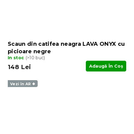
Scaun din catifea neagra LAVA ONYX cu
picioare negre
In stoc
(>10 buc)
148 Lei
Adaugă În Coş
Vezi în AR ❖