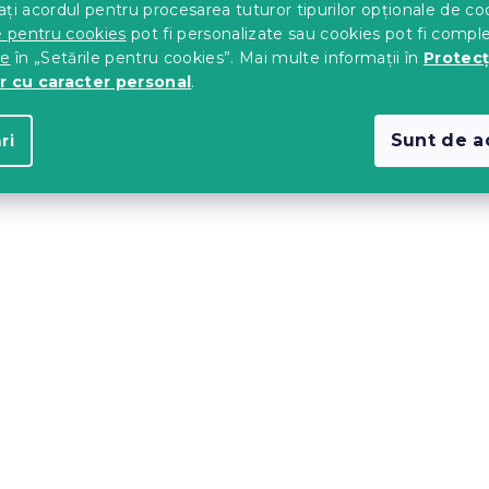
ți acordul pentru procesarea tuturor tipurilor opționale de co
e pentru cookies
pot fi personalizate sau cookies pot fi compl
te
în „Setările pentru cookies”. Mai multe informații în
Protecț
c PICCADILLY
Cana din portelan AQU
r cu caracter personal
.
5 cm, alba
cu accesorii din silicon
ml, albastru
Sunt de a
ri
c)
In stoc
(>10 buc)
9 Lei