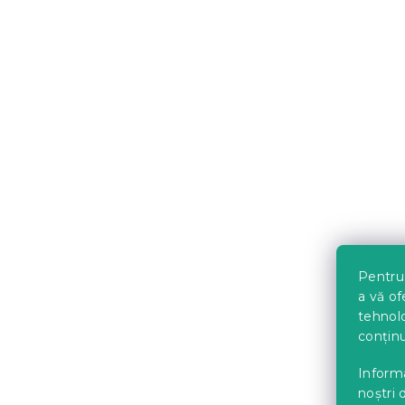
Set pilota p
anotimpuri
fibra silico
70x90 cm 
In stoc
(>10 bu
100 Lei
Pentru 
a vă of
tehnolo
conținu
Informa
noștri 