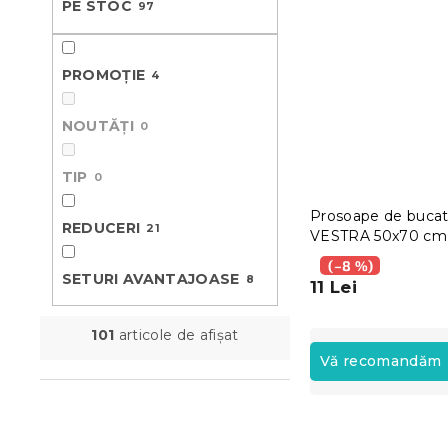
PE STOC
97
ă
PROMOȚIE
4
NOUTĂȚI
0
TIP
0
Prosoape de bucat
REDUCERI
21
VESTRA 50x70 cm,
bucăti
(–8 %)
SETURI AVANTAJOASE
8
11 Lei
S
101
articole de afişat
e
Vă recomandăm
l
e
L
c
i