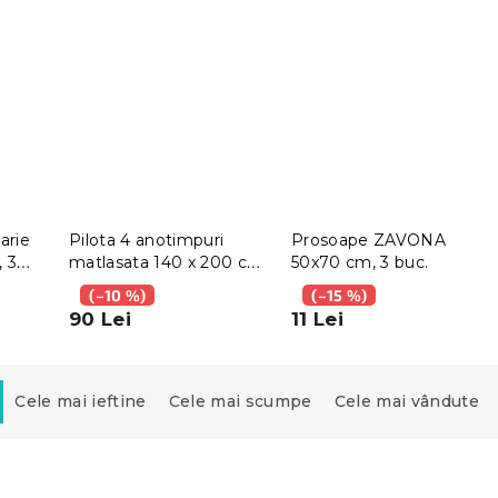
arie
Pilota 4 anotimpuri
Prosoape ZAVONA
 3
matlasata 140 x 200 cm
50x70 cm, 3 buc.
cu perna BASIC 70x90
(–10 %)
(–15 %)
cm
90 Lei
11 Lei
Cele mai ieftine
Cele mai scumpe
Cele mai vândute