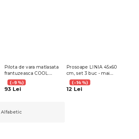
Pilota de vara matlasata
Prosoape LINIA 45x60
Pilo
frantuzeasca COOL
cm, set 3 buc - mai
COO
SLEEP 200x220 cm
multe variante
cm
(–9 %)
(–14 %)
(–
93 Lei
12 Lei
68 
Alfabetic