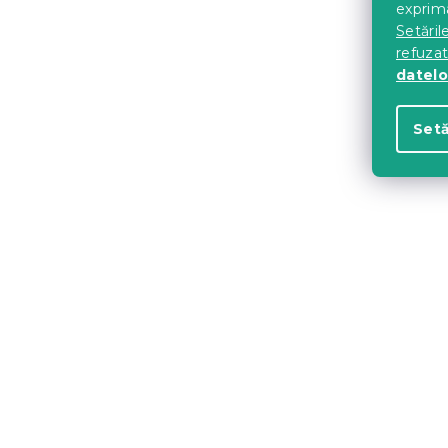
exprima
Setăril
refuza
Bol cerami
datelo
FLORA Ø25,
Setă
In stoc
(>10 bu
35 Lei