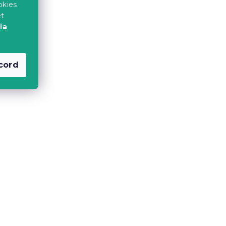
okies.
et
ia
ELLE
Castron din portelan alb
 280
UPONKY
cord
In stoc
(5 buc)
395 Lei