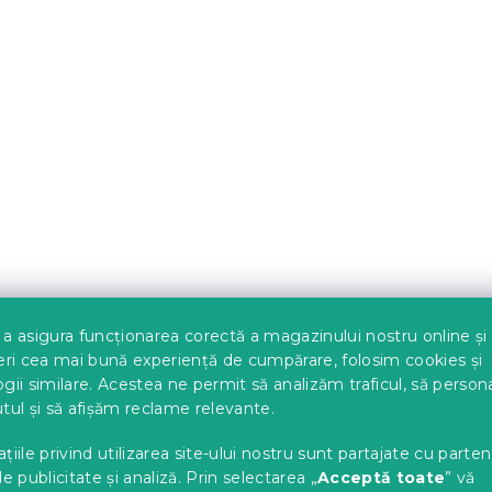
entru toate
Set pilota pentru tot an
le 140x200 cm din
x 200 cm cu perna 70 x
nica cu perna
cm ARTLINE
DREAM STAR
c)
In stoc
(>10 buc)
100 Lei
a asigura funcționarea corectă a magazinului nostru online și
eri cea mai bună experiență de cumpărare, folosim cookies și
gii similare. Acestea ne permit să analizăm traficul, să perso
tul și să afișăm reclame relevante.
țiile privind utilizarea site-ului nostru sunt partajate cu parten
de publicitate și analiză. Prin selectarea „
Acceptă toate
” vă