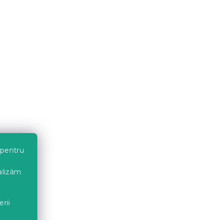
ul 140
Suport universal MIOBRILL
 90
40 x 60 cm
In stoc
(>10 buc)
9 Lei
Reduceri
 pentru
nalizăm
erii