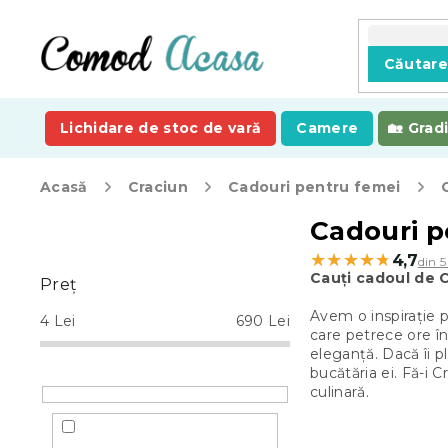
Treci
la
conținut
Căutar
Lichidare de stoc de vară
Camere
Grad
Acasă
Craciun
Cadouri pentru femei
B
Cadouri p
a
★★★★★
★★★★★
4,7
din 5
r
Cauți cadoul de 
Preţ
ă
l
Avem o inspirație 
4
Lei
690
Lei
a
care petrece ore î
eleganță. Dacă îi p
t
bucătăria ei. Fă-i 
e
culinară.
r
a
l