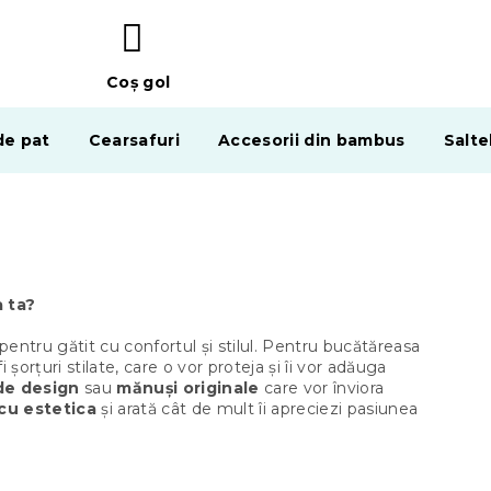
Coş gol
COŞ
DE
de pat
Cearsafuri
Accesorii din bambus
Salte
CUMPĂRĂTURI
 ta?
ntru gătit cu confortul și stilul. Pentru bucătăreasa
i șorțuri stilate, care o vor proteja și îi vor adăuga
de design
sau
mănuși originale
care vor înviora
cu estetica
și arată cât de mult îi apreciezi pasiunea