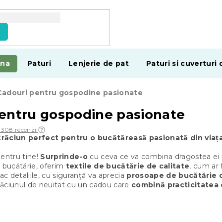
e
ina
Paturi
Lenjerie de pat
Paturi si cuverturi 
Cadouri pentru gospodine pasionate
entru gospodine pasionate
 308 recenzii
Crăciun perfect pentru o bucătăreasă pasionată din viața
pentru tine!
Surprinde-o
cu ceva ce va combina dragostea ei pe
n bucătărie, oferim
textile de bucătărie de calitate
, cum ar f
lac detaliile, cu siguranță va aprecia
prosoape de bucătărie 
Crăciunul de neuitat cu un cadou care
combină practicitatea 