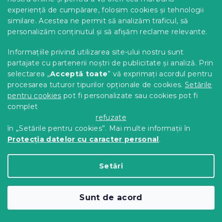
experiență de cumpărare, folosim cookies și tehnologii
similare. Acestea ne permit să analizăm traficul, să
personalizăm conținutul și să afișăm reclame relevante.
Informațiile privind utilizarea site-ului nostru sunt
partajate cu partenerii noștri de publicitate și analiză. Prin
selectarea „
Acceptă toate
” vă exprimați acordul pentru
procesarea tuturor tipurilor opționale de cookies.
Setările
pentru cookies
pot fi personalizate sau cookies pot fi
Lenjerii din bumbac pentru patut,
complet
refuzate
LUCKY BUNNY multicolor
în „Setările pentru cookies”. Mai multe informații în
In stoc
(>10 buc)
Protecția datelor cu caracter personal
.
49 Lei
Adaugă În Coş
Setări
31
articole în total
C
o
n
Sunt de acord
t
S
r
u
o