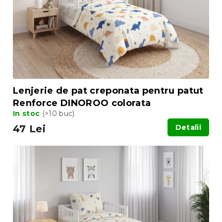
o
o
d
d
u
u
s
s
u
e
l
u
i
Lenjerie de pat creponata pentru patut
Renforce DINOROO colorata
In stoc
(>10 buc)
47 Lei
Detalii