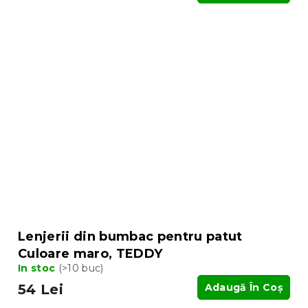
Lenjerii din bumbac pentru patut
Culoare maro, TEDDY
In stoc
(>10 buc)
54 Lei
Adaugă În Coş