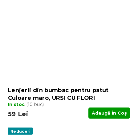
Lenjerii din bumbac pentru patut
Culoare maro, URSI CU FLORI
In stoc
(10 buc)
59 Lei
Adaugă În Coş
Reduceri