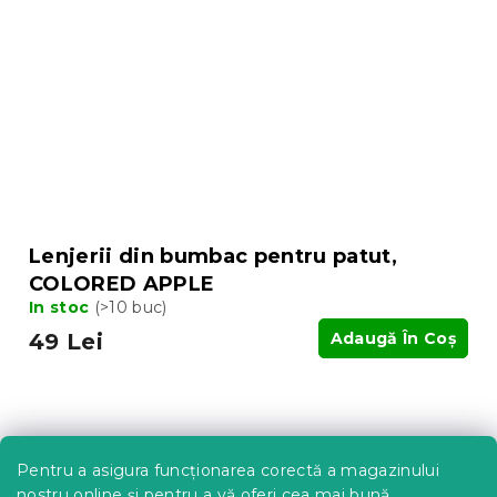
Lenjerii din bumbac pentru patut,
COLORED APPLE
In stoc
(>10 buc)
49 Lei
Adaugă În Coş
Pentru a asigura funcționarea corectă a magazinului
nostru online și pentru a vă oferi cea mai bună