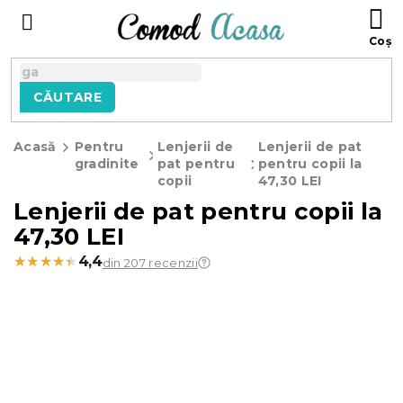
Treci
C
la
D
conținut
C
CĂUTARE
Acasă
Pentru
Lenjerii de
Lenjerii de pat
gradinite
pat pentru
pentru copii la
copii
47,30 LEI
Lenjerii de pat pentru copii la
47,30 LEI
★★★★★
★★★★★
4,4
din 207 recenzii