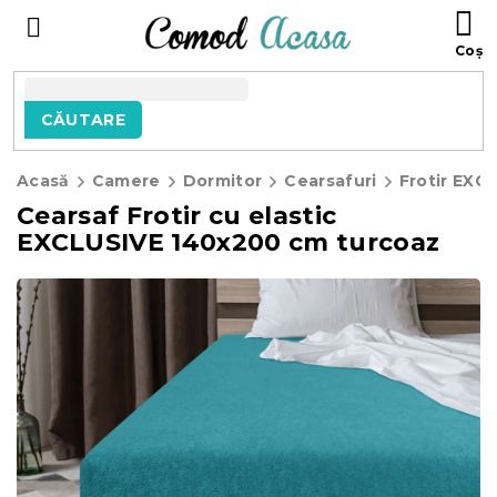
Treci
C
la
D
conținut
C
CĂUTARE
Acasă
Camere
Dormitor
Cearsafuri
Frotir EXC
Cearsaf Frotir cu elastic
EXCLUSIVE 140x200 cm turcoaz