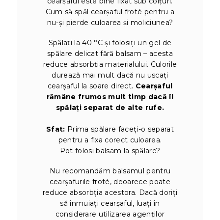
cearșaful este bine fixat sub colțuri.
Cum să spăl cearșaful froté pentru a
nu-și pierde culoarea și moliciunea?
Spălați la 40 °C și folosiți un gel de
spălare delicat fără balsam – acesta
reduce absorbția materialului. Culorile
durează mai mult dacă nu uscați
cearșaful la soare direct.
Cearșaful
rămâne frumos mult timp dacă îl
spălați separat de alte rufe.
Sfat:
Prima spălare faceți-o separat
pentru a fixa corect culoarea.
Pot folosi balsam la spălare?
Nu recomandăm balsamul pentru
cearșafurile froté, deoarece poate
reduce absorbția acestora. Dacă doriți
să înmuiați cearșaful, luați în
considerare utilizarea agenților