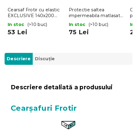
Cearsaf Frotir cu elastic
Protectie saltea
Cea
EXCLUSIVE 140x200
impermeabila matlasata
pra
cm crem
140 x 200 cm
In stoc
(>10 buc)
In stoc
(>10 buc)
In
53 Lei
75 Lei
22
Descriere
Discuţie
Descriere detaliată a produsului
Cearșafuri Frotir