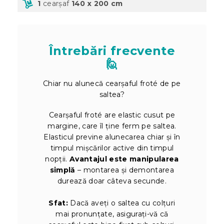
1
cearșaf
140 x 200 cm
Întrebări frecvente
🙋
Chiar nu alunecă cearșaful froté de pe
saltea?
Cearșaful froté are elastic cusut pe
margine, care îl ține ferm pe saltea.
Elasticul previne alunecarea chiar și în
timpul mișcărilor active din timpul
nopții.
Avantajul este manipularea
simplă
– montarea și demontarea
durează doar câteva secunde.
Sfat:
Dacă aveți o saltea cu colțuri
mai pronunțate, asigurați-vă că