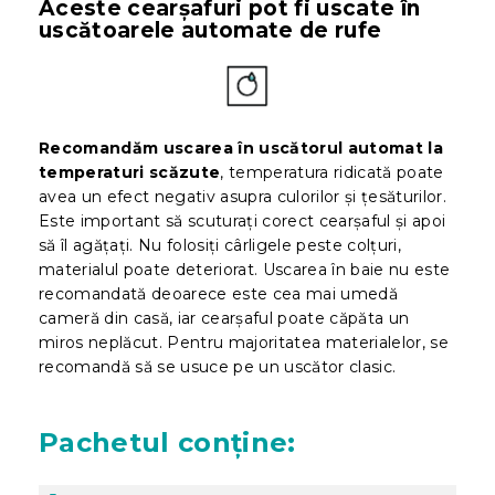
Aceste cearșafuri pot fi uscate în
uscătoarele automate de rufe
Recomandăm uscarea în uscătorul automat la
temperaturi scăzute
, temperatura ridicată poate
avea un efect negativ asupra culorilor și țesăturilor.
Este important să scuturați corect cearșaful și apoi
să îl agățați. Nu folosiți cârligele peste colțuri,
materialul poate deteriorat. Uscarea în baie nu este
recomandată deoarece este cea mai umedă
cameră din casă, iar cearșaful poate căpăta un
miros neplăcut. Pentru majoritatea materialelor, se
recomandă să se usuce pe un uscător clasic.
Pachetul
conține: