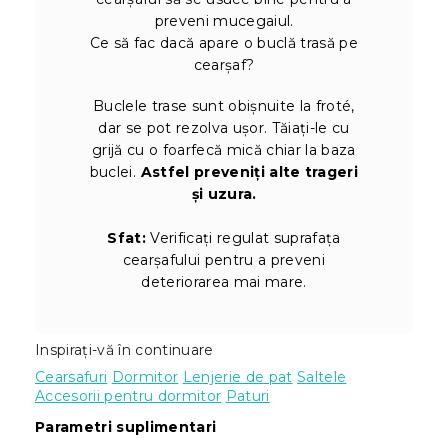
preveni mucegaiul.
Ce să fac dacă apare o buclă trasă pe
cearșaf?
Buclele trase sunt obișnuite la froté,
dar se pot rezolva ușor. Tăiați-le cu
grijă cu o foarfecă mică chiar la baza
buclei.
Astfel preveniți alte trageri
și uzura.
Sfat:
Verificați regulat suprafața
cearșafului pentru a preveni
deteriorarea mai mare.
Inspirați-vă în continuare
Cearsafuri
Dormitor
Lenjerie de pat
Saltele
Accesorii pentru dormitor
Paturi
Parametri suplimentari