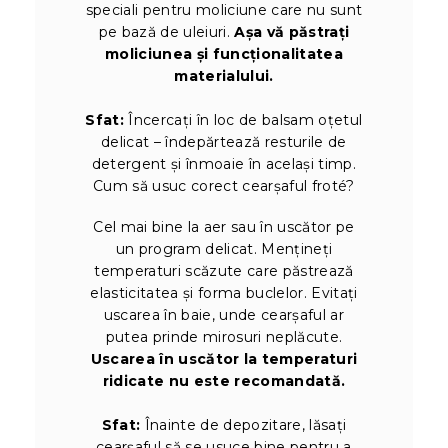
speciali pentru moliciune care nu sunt
pe bază de uleiuri.
Așa vă păstrați
moliciunea și funcționalitatea
materialului.
Sfat:
Încercați în loc de balsam oțetul
delicat – îndepărtează resturile de
detergent și înmoaie în același timp.
Cum să usuc corect cearșaful froté?
Cel mai bine la aer sau în uscător pe
un program delicat. Mențineți
temperaturi scăzute care păstrează
elasticitatea și forma buclelor. Evitați
uscarea în baie, unde cearșaful ar
putea prinde mirosuri neplăcute.
Uscarea în uscător la temperaturi
ridicate nu este recomandată.
Sfat:
Înainte de depozitare, lăsați
cearșaful să se usuce bine pentru a