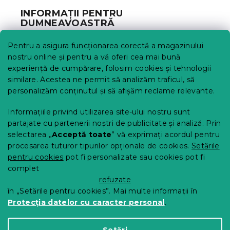
b
INFORMAȚII PENTRU
s
DUMNEAVOASTRĂ
o
l
Urmărirea comenzii
Pentru a asigura funcționarea corectă a magazinului
Opțiuni de livrare
nostru online și pentru a vă oferi cea mai bună
Metode de plată
experiență de cumpărare, folosim cookies și tehnologii
similare. Acestea ne permit să analizăm traficul, să
Reclamații și retururi
personalizăm conținutul și să afișăm reclame relevante.
Contact
Termeni și condiții
Informațiile privind utilizarea site-ului nostru sunt
Protecția datelor cu caracter personal
partajate cu partenerii noștri de publicitate și analiză. Prin
Achizitii SEAP
selectarea „
Acceptă toate
” vă exprimați acordul pentru
Tabel mărimi
procesarea tuturor tipurilor opționale de cookies.
Setările
pentru cookies
pot fi personalizate sau cookies pot fi
Blog
complet
Pentru parteneri
refuzate
în „Setările pentru cookies”. Mai multe informații în
Protecția datelor cu caracter personal
.
Creat de Shoptet Premium