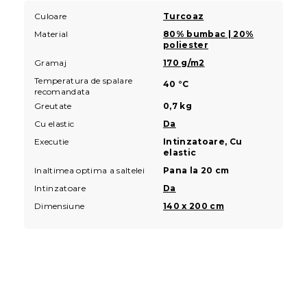
Culoare
Turcoaz
Material
80% bumbac | 20%
poliester
Gramaj
170 g/m2
Temperatura de spalare
40 °C
recomandata
Greutate
0,7 kg
Cu elastic
Da
Executie
Intinzatoare, Cu
elastic
Inaltimea optima a saltelei
Pana la 20 cm
Intinzatoare
Da
Dimensiune
140 x 200 cm
S
u