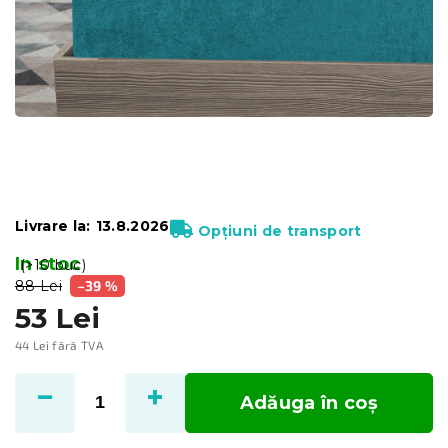
Livrare la:
13.8.2026
Opțiuni de transport
In stoc
(>10 buc)
88 Lei
–39 %
53 Lei
44 Lei fără TVA
Evaluare
preţ:
Adăuga în coş