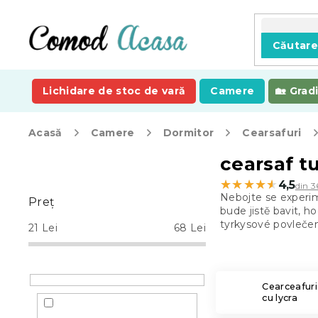
Treci
la
conținut
Căutar
Lichidare de stoc de vară
Camere
Grad
Acasă
Camere
Dormitor
Cearsafuri
B
cearsaf t
a
★★★★★
★★★★★
4,5
din 3
r
Nebojte se experime
Preţ
ă
bude jistě bavit, h
l
tyrkysové povlečení
21
Lei
68
Lei
a
t
e
r
Cearceafuri
cu lycra
a
l