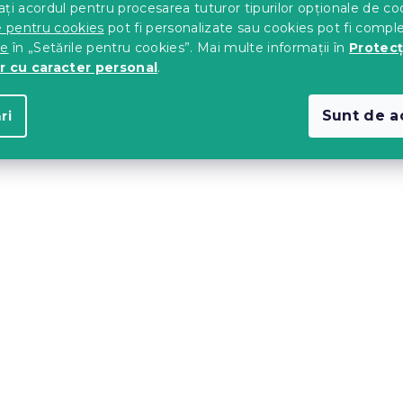
ți acordul pentru procesarea tuturor tipurilor opționale de co
e pentru cookies
pot fi personalizate sau cookies pot fi compl
te
în „Setările pentru cookies”. Mai multe informații în
Protecț
r cu caracter personal
.
Sunt de a
ri