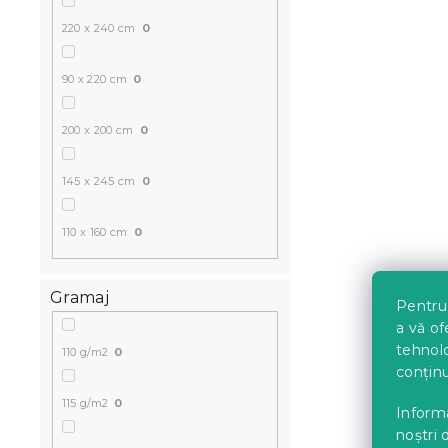
In stoc
(>10 bu
220 x 240 cm
0
45 Lei
90 x 220 cm
0
200 x 200 cm
0
145 x 245 cm
0
110 x 160 cm
0
Gramaj
Pentru 
a vă of
tehnolo
110 g/m2
0
conținu
115 g/m2
0
Informa
noștri 