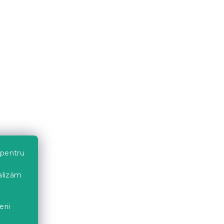
 pentru
nalizăm
erii