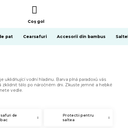
Coş gol
COŞ
DE
de pat
Cearsafuri
Accesorii din bambus
Salte
CUMPĂRĂTURI
e uklidňující vodní hladinu. Barva plná paradoxů vás
áhá zklidnit tělo po náročném dni. Zkuste jemné a hebké
pnete vedle.
safuri de
Protectii pentru
bac
saltea