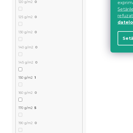
120 g/m2
0
exprima
Setăril
refuza
125 g/m2
0
datelo
130 g/m2
0
Setă
140 g/m2
0
145 g/m2
0
150 g/m2
1
160 g/m2
0
170 g/m2
5
190 g/m2
0