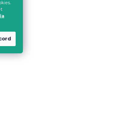
okies.
et
ia
cord