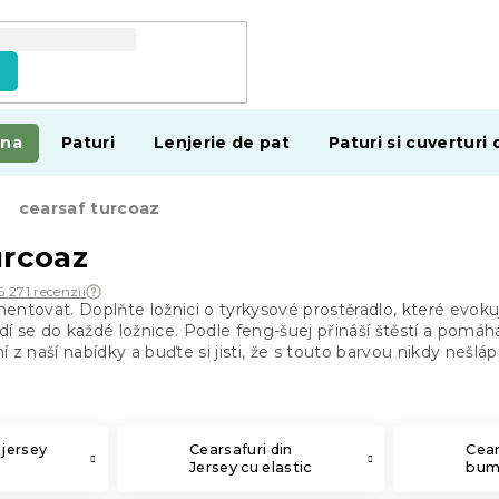
e
ina
Paturi
Lenjerie de pat
Paturi si cuverturi 
cearsaf turcoaz
urcoaz
6 271 recenzii
ntovat. Doplňte ložnici o tyrkysové prostěradlo, které evokuj
odí se do každé ložnice. Podle feng-šuej přináší štěstí a pom
 z naší nabídky a buďte si jisti, že s touto barvou nikdy nešlá
 jersey
Cearsafuri din
Cear
Jersey cu elastic
bum