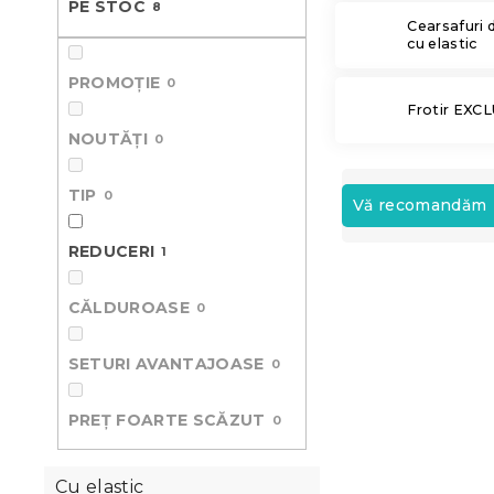
PE STOC
8
ă
Cearsafuri d
cu elastic
PROMOȚIE
0
Frotir EXC
NOUTĂȚI
0
S
TIP
0
e
Vă recomandăm
l
e
REDUCERI
1
L
c
i
t
CĂLDUROASE
0
Reduceri
s
a
t
r
SETURI AVANTAJOASE
0
ă
e
p
a
r
p
PREȚ FOARTE SCĂZUT
0
o
r
d
o
Cu elastic
u