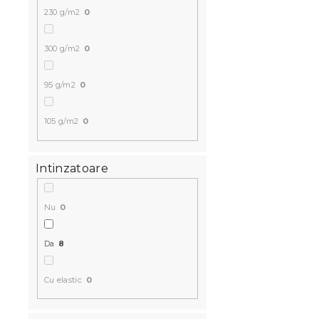
230 g/m2
0
300 g/m2
0
95 g/m2
0
105 g/m2
0
Intinzatoare
Nu
0
Da
8
Cu elastic
0