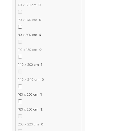
60 x 120 cm
0
MOLTON tur
cm
In stoc
(>10 bu
70 x 140 cm
0
49 Lei
90 x 200 cm
4
110 x 150 cm
0
140 x 200 cm
1
140 x 240 cm
0
160 x 200 cm
1
180 x 200 cm
2
Cearsaf Frot
EXCLUSIVE
200 x 220 cm
0
turcoaz