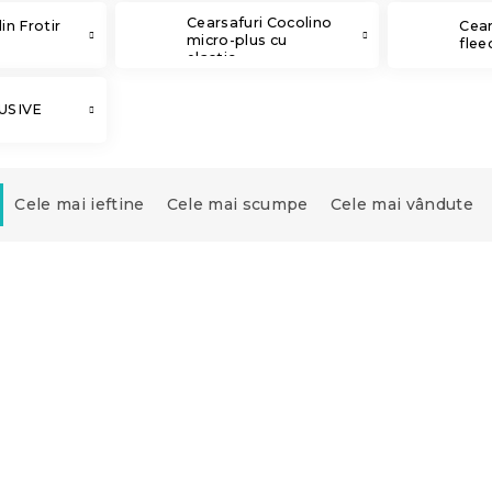
Cearsafuri Cocolino
in Frotir
Cear
micro-plus cu
flee
elastic
LUSIVE
Cele mai ieftine
Cele mai scumpe
Cele mai vândute