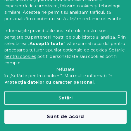
experiență de cumpărare, folosim cookies și tehnologii
similare. Acestea ne permit să analizăm traficul, să
personalizăm conținutul și să afișăm reclame relevante.
Informațiile privind utilizarea site-ului nostru sunt
partajate cu partenerii noștri de publicitate și analiză. Prin
selectarea „
Acceptă toate
” vă exprimați acordul pentru
Lenjerie de pat 3D din bumbac
procesarea tuturor tipurilor opționale de cookies.
Setările
Renforce FROSTY gri, 100% bumbac
pentru cookies
pot fi personalizate sau cookies pot fi
complet
In stoc
(>10 buc)
refuzate
65 Lei
Detalii
în „Setările pentru cookies”. Mai multe informații în
Protecția datelor cu caracter personal
.
Setări
Sunt de acord