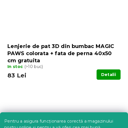
Lenjerie de pat 3D din bumbac MAGIC
PAWS colorata + fata de perna 40x50
cm gratuita
In stoc
(>10 buc)
83 Lei
Detalii
Pentru a asigura funcționarea corectă a magazinului
nostru online și pentru a vă oferi cea mai bună