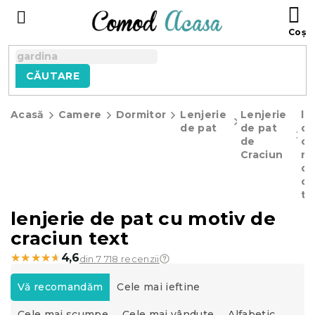
Treci
C
la
D
conținut
C
CĂUTARE
Acasă
Camere
Dormitor
Lenjerie
Lenjerie
le
de pat
de pat
de
de
cu
Craciun
mo
d
cr
te
lenjerie de pat cu motiv de
craciun text
★★★★★
★★★★★
4,6
din 7 718 recenzii
S
e
Vă recomandăm
Cele mai ieftine
l
Cele mai scumpe
Cele mai vândute
Alfabetic