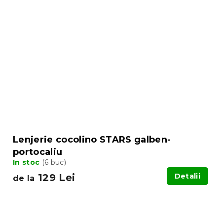
Lenjerie cocolino STARS galben-
portocaliu
In stoc
(6 buc)
129 Lei
Detalii
de la