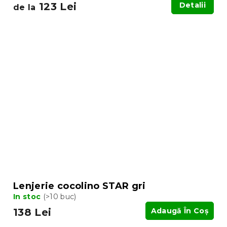
123 Lei
Detalii
de la
Lenjerie cocolino STAR gri
In stoc
(>10 buc)
138 Lei
Adaugă În Coş