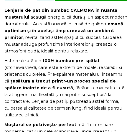
Lenjerie de pat din bumbac CALMORA în nuanța
muștarului
adaugă energie, căldură și un aspect modern
dormitorului. Această nuanță intensă de galben
emană
optimism și în același timp creează un ambient
primitor
, revitalizând astfel spațiul cu succes. Culoarea
muștar adaugă profunzime interioarelor și creează o
atmosferă caldă, ideală pentru relaxare.
Este realizată din
100% bumbac pre-spălat
(stonewashed), care este extrem de moale, respirabil și
prietenos cu pielea. Pre-spălarea materialului înseamnă
că
țesătura a trecut printr-un proces special de
spălare înainte de a fi cusută
, făcând-o mai catifelată
la atingere, mai flexibilă și mai puțin susceptibilă la
contractare. Lenjeria de pat își păstrează astfel forma,
culoarea și calitatea pe termen lung, fiind ideală pentru
utilizarea zilnică.
Muștarul se potrivește perfect
atât în interioare
moderne, cât și în cele scandinave, unde creează un