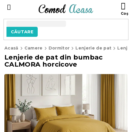
Treci
C
la
D
conținut
C
CĂUTARE
Acasă
Camere
Dormitor
Lenjerie de pat
Lenje
Lenjerie de pat din bumbac
CALMORA horcicove