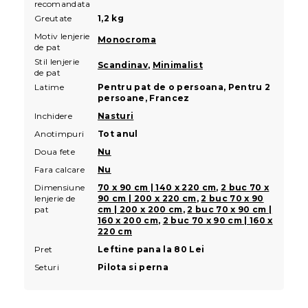
recomandata
Greutate
1,2 kg
Motiv lenjerie
Monocroma
de pat
Stil lenjerie
Scandinav
,
Minimalist
de pat
Latime
Pentru pat de o persoana, Pentru 2
persoane, Francez
Inchidere
Nasturi
Anotimpuri
Tot anul
Doua fete
Nu
Fara calcare
Nu
Dimensiune
70 x 90 cm | 140 x 220 cm
,
2 buc 70 x
lenjerie de
90 cm | 200 x 220 cm
,
2 buc 70 x 90
pat
cm | 200 x 200 cm
,
2 buc 70 x 90 cm |
160 x 200 cm
,
2 buc 70 x 90 cm | 160 x
220 cm
Pret
Leftine pana la 80 Lei
Seturi
Pilota si perna