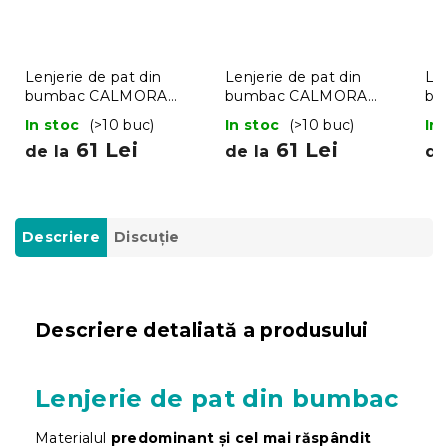
Lenjerie de pat din
Lenjerie de pat din
Len
bumbac CALMORA
bumbac CALMORA
bu
maro
teracota
sve
In stoc
(>10 buc)
In stoc
(>10 buc)
In
61 Lei
61 Lei
de la
de la
de
Descriere
Discuţie
Descriere detaliată a produsului
Lenjerie de pat din bumbac
Materialul
predominant și cel mai răspândit