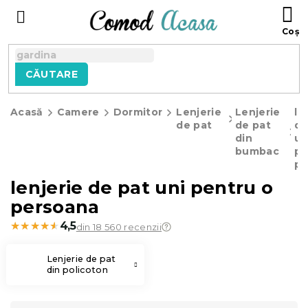
Treci
C
la
D
conținut
C
CĂUTARE
Acasă
Camere
Dormitor
Lenjerie
Lenjerie
le
de pat
de pat
de
din
un
bumbac
pe
pe
lenjerie de pat uni pentru o
persoana
★★★★★
★★★★★
4,5
din 18 560 recenzii
Lenjerie de pat
din policoton