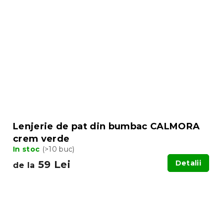
Lenjerie de pat din bumbac CALMORA
crem verde
In stoc
(>10 buc)
59 Lei
Detalii
de la