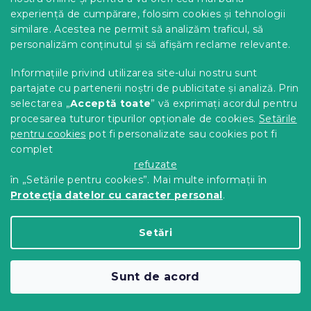
experiență de cumpărare, folosim cookies și tehnologii
Lenjerie de pat bumbac Craciun
similare. Acestea ne permit să analizăm traficul, să
albastra
personalizăm conținutul și să afișăm reclame relevante.
In stoc
(>10 buc)
79 Lei
Detalii
Informațiile privind utilizarea site-ului nostru sunt
partajate cu partenerii noștri de publicitate și analiză. Prin
selectarea „
Acceptă toate
” vă exprimați acordul pentru
procesarea tuturor tipurilor opționale de cookies.
Setările
pentru cookies
pot fi personalizate sau cookies pot fi
complet
refuzate
în „Setările pentru cookies”. Mai multe informații în
Protecția datelor cu caracter personal
.
Setări
Sunt de acord