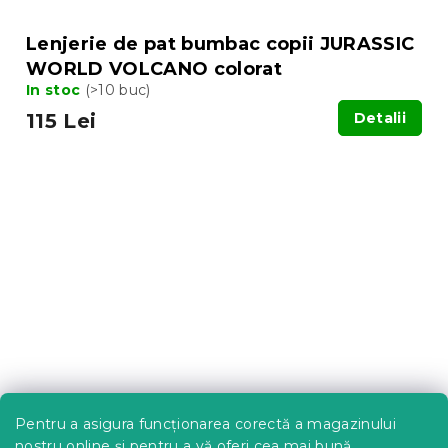
Lenjerie de pat bumbac copii JURASSIC
WORLD VOLCANO colorat
In stoc
(>10 buc)
115 Lei
Detalii
Pentru a asigura funcționarea corectă a magazinului
nostru online și pentru a vă oferi cea mai bună