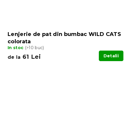
Lenjerie de pat din bumbac WILD CATS
colorata
In stoc
(>10 buc)
61 Lei
Detalii
de la