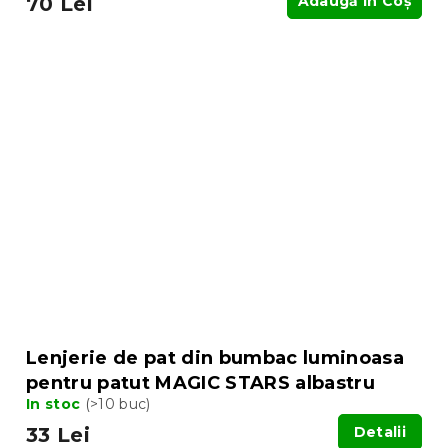
70 Lei
Adaugă În Coş
Lenjerie de pat din bumbac luminoasa
pentru patut MAGIC STARS albastru
In stoc
(>10 buc)
33 Lei
Detalii