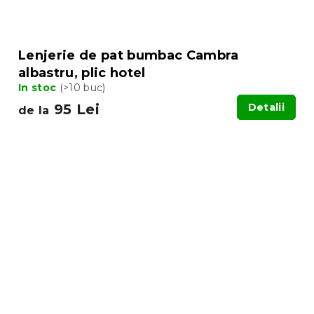
Lenjerie de pat bumbac Cambra
albastru, plic hotel
In stoc
(>10 buc)
95 Lei
Detalii
de la