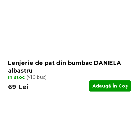
Lenjerie de pat din bumbac DANIELA
albastru
In stoc
(>10 buc)
69 Lei
Adaugă În Coş