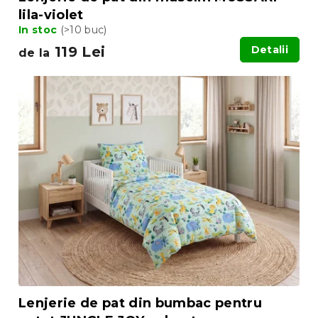
lila-violet
In stoc
(>10 buc)
119 Lei
Detalii
de la
Lenjerie de pat din bumbac pentru