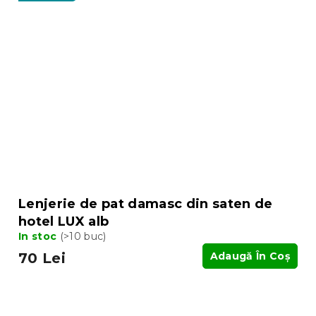
Lenjerie de pat damasc din saten de
hotel LUX alb
In stoc
(>10 buc)
70 Lei
Adaugă În Coş