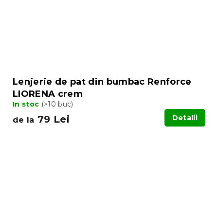
Lenjerie de pat din bumbac Renforce
LIORENA crem
In stoc
(>10 buc)
79 Lei
Detalii
de la