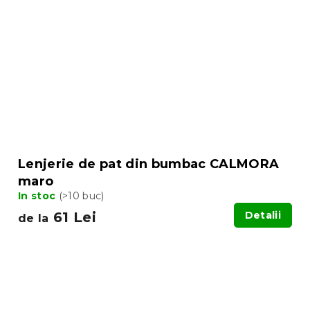
Lenjerie de pat din bumbac CALMORA
maro
In stoc
(>10 buc)
61 Lei
Detalii
de la