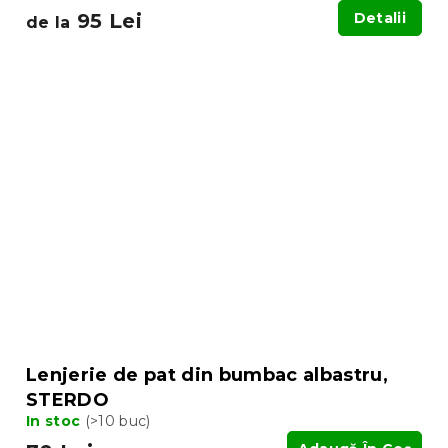
95 Lei
Detalii
de la
Lenjerie de pat din bumbac albastru,
STERDO
In stoc
(>10 buc)