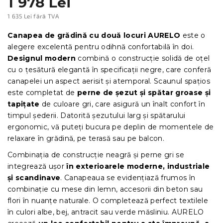
1 978 Lei
1 635 Lei fără TVA
Evaluare
preţ:
Canapea de grădină cu două locuri AURELO
este o
alegere excelentă pentru odihnă confortabilă în doi.
Designul modern
combină o construcție solidă de oțel
cu o țesătură elegantă în specificații negre, care conferă
canapelei un aspect aerisit și atemporal. Scaunul spațios
este completat de
perne de șezut și spătar groase și
tapițate
de culoare gri, care asigură un înalt confort în
timpul șederii. Datorită șezutului larg și spătarului
ergonomic, vă puteți bucura pe deplin de momentele de
relaxare în grădină, pe terasă sau pe balcon.
Combinația de construcție neagră și perne gri se
integrează ușor
în exterioarele moderne, industriale
și scandinave
. Canapeaua se evidențiază frumos în
combinație cu mese din lemn, accesorii din beton sau
flori în nuanțe naturale. O completează perfect textilele
în culori albe, bej, antracit sau verde măsliniu. AURELO