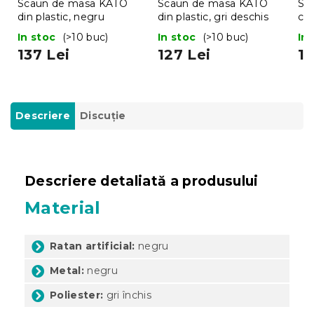
Scaun de masa KATO
Scaun de masa KATO
Sca
din plastic, negru
din plastic, gri deschis
ca
alb
In stoc
(>10 buc)
In stoc
(>10 buc)
In
137 Lei
127 Lei
19
Descriere
Discuţie
Descriere detaliată a produsului
Material
Ratan artificial:
negru
Metal:
negru
Poliester:
gri închis