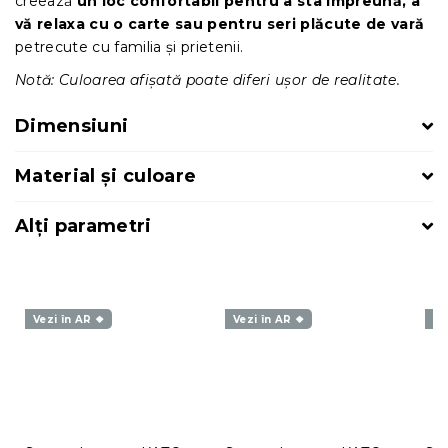
creează
un loc confortabil pentru a sta împreună, a
vă relaxa cu o carte sau pentru seri plăcute de vară
petrecute cu familia și prietenii.
Notă: Culoarea afișată poate diferi ușor de realitate.
Dimensiuni
Material și culoare
Alți parametri
Vezi în AR ❖
Vezi în AR ❖
Ve