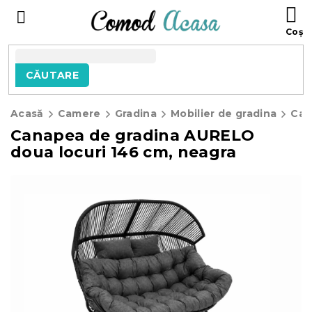
Treci
C
la
D
conținut
C
CĂUTARE
Acasă
Camere
Gradina
Mobilier de gradina
Canapea de gradina AURELO
doua locuri 146 cm, neagra