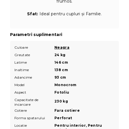
frumos.
Sfat:
Ideal pentru cupluri și Familie.
Parametri suplimentari
Culoare
Neagra
Greutate
24 kg
Latime
146 cm
Inaltime
138 cm
Adancime
93 cm
Model
Monocrom
Aspect
Fotoliu
Capacitate de
230 kg
incarcare
Cotiere
Fara cotiere
Forma spatarului
Perforat
Locatie
Pentru interior, Pentru