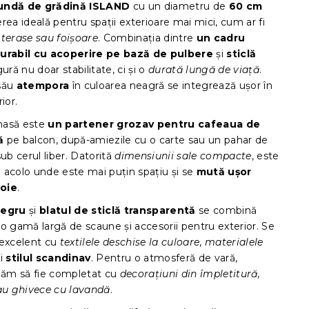
preţ:
undă de grădină ISLAND
cu un diametru de
60 cm
rea ideală pentru spații exterioare mai mici, cum ar fi
 terase sau foișoare
. Combinația dintre
un cadru
urabil cu acoperire pe bază de pulbere
și
sticlă
ură nu doar stabilitate, ci și o
durată lungă de viață
.
său
atempora
în culoarea neagră se integrează ușor în
ior.
masă este
un partener grozav pentru cafeaua de
ă
pe balcon, după-amiezile cu o carte sau un pahar de
sub cerul liber. Datorită
dimensiunii sale compacte
, este
și acolo unde este mai puțin spațiu și se
mută ușor
oie
.
negru
și
blatul de sticlă transparentă
se combină
o gamă largă de scaune și accesorii pentru exterior. Se
 excelent cu
textilele deschise la culoare
,
materialele
i
stilul scandinav
. Pentru o atmosferă de vară,
ăm să fie completat cu
decorațiuni din împletitură,
sau ghivece cu lavandă
.