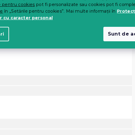
e pentru cookies
pot fi personalizate sau cookies pot fi compl
te
în „Setările pentru cookies”. Mai multe informații în
Protecț
r cu caracter personal
.
Sunt de a
ri
P