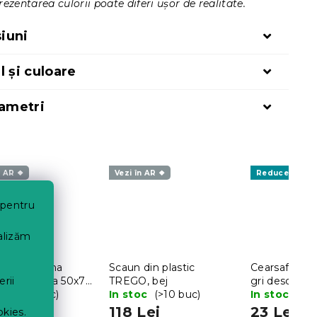
ezentarea culorii poate diferi ușor de realitate.
iuni
l și culoare
rametri
n AR ❖
Vezi în AR ❖
Reduceri
 pentru
nalizăm
a de gradina
Scaun din plastic
Cearsaf jerse
erii
N metalica 50x70
TREGO, bej
gri deschis,
eagra
oc
(>10 buc)
In stoc
(>10 buc)
In stoc
(>10
ei
118 Lei
23 Lei
okies.