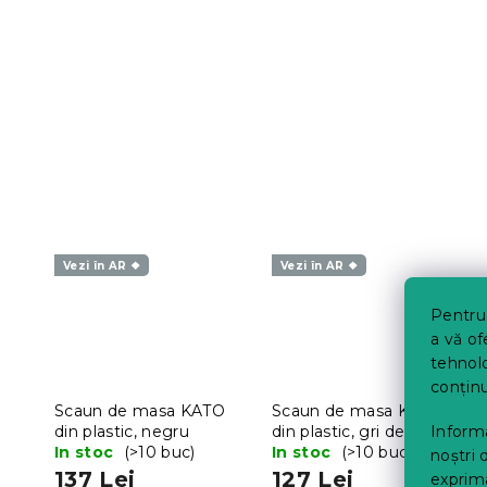
Vezi în AR ❖
Vezi în AR ❖
Pentru 
a vă of
tehnolo
conținu
Scaun de masa KATO
Scaun de masa KATO
Informa
din plastic, negru
din plastic, gri deschis
In stoc
(>10 buc)
In stoc
(>10 buc)
noștri 
137 Lei
127 Lei
exprima