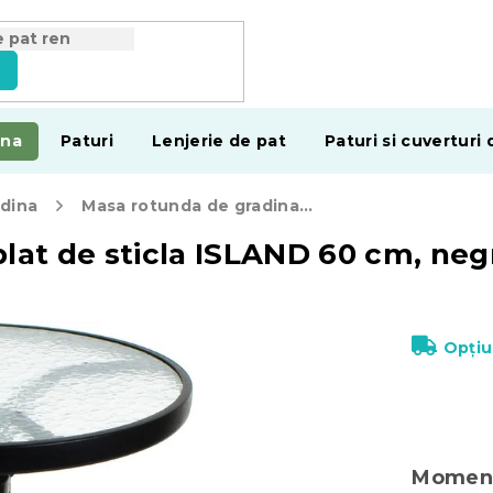
e
ina
Paturi
Lenjerie de pat
Paturi si cuverturi 
adina
Masa rotunda de gradina cu blat de sticla ISLAND 60 cm, negru
lat de sticla ISLAND 60 cm, neg
Opțiu
Moment