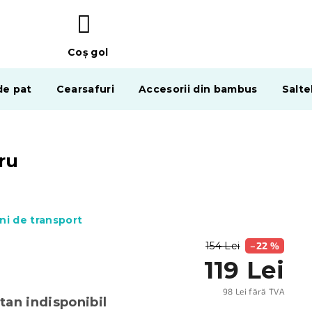
Coş gol
COŞ
DE
de pat
Cearsafuri
Accesorii din bambus
Salte
CUMPĂRĂTURI
ru
ni de transport
154 Lei
–22 %
119 Lei
98 Lei fără TVA
an indisponibil
Evalu