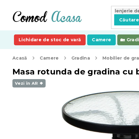
Treci
la
conținut
Căutar
Lichidare de stoc de vară
Camere
Grad
Acasă
Camere
Gradina
Mobilier de gr
Masa rotunda de gradina cu b
Vezi în AR ❖