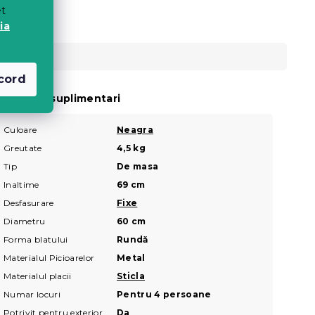
et
ia
cord
arametri suplimentari
Culoare
Neagra
Greutate
4,5 kg
Tip
De masa
Inaltime
69 cm
Desfasurare
Fixe
Diametru
60 cm
Forma blatului
Rundă
Materialul Picioarelor
Metal
Materialul placii
Sticla
Numar locuri
Pentru 4 persoane
Potrivit pentru exterior
Da