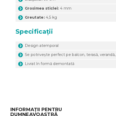
Grosimea sticlei:
4 mm
Greutate:
4,5 kg
Specificații
Design atemporal
Se potrivește perfect pe balcon, terasă, verandă, 
Livrat în formă demontată
S
u
b
INFORMAȚII PENTRU
s
DUMNEAVOASTRĂ