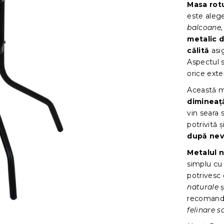
Masa rot
este alege
balcoane,
metalic d
călită
asig
Aspectul 
orice exter
Această 
dimineaț
vin seara 
potrivită 
după nev
Metalul 
simplu cu 
potrivesc
naturale
ș
recomand
felinare 