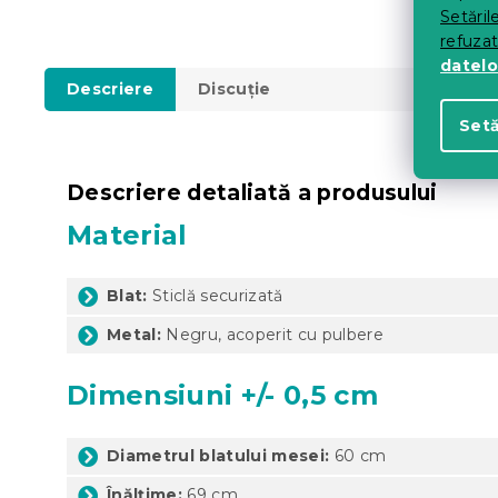
Setăril
refuza
datelo
Descriere
Discuţie
Setă
Descriere detaliată a produsului
Material
Blat:
Sticlă securizată
Metal:
Negru, acoperit cu pulbere
Dimensiuni +/- 0,5 cm
Diametrul blatului mesei:
60 cm
Înălțime:
69 cm