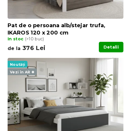
Pat de o persoana alb/stejar trufa,
IKAROS 120 x 200 cm
In stoc
(>10 buc)
376 Lei
Detalii
de la
Noutăți
Vezi în AR ❖