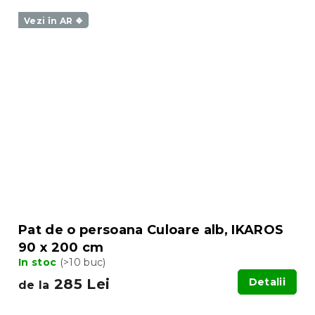
Vezi în AR ❖
Pat de o persoana Culoare alb, IKAROS
90 x 200 cm
In stoc
(>10 buc)
285 Lei
Detalii
de la