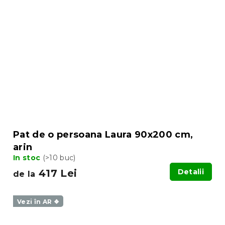
Pat de o persoana Laura 90x200 cm,
arin
In stoc
(>10 buc)
417 Lei
Detalii
de la
Vezi în AR ❖