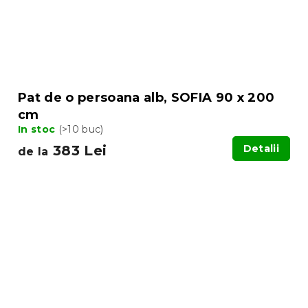
Pat de o persoana alb, SOFIA 90 x 200
cm
In stoc
(>10 buc)
383 Lei
Detalii
de la