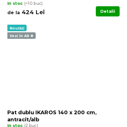
In stoc
(>10 buc)
424 Lei
Detalii
de la
Noutăți
Vezi în AR ❖
Pat dublu IKAROS 140 x 200 cm,
antracit/alb
In stoc
(2 buc)