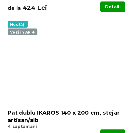
424 Lei
Detalii
de la
Noutăți
Vezi în AR ❖
Pat dublu IKAROS 140 x 200 cm, stejar
artisan/alb
4 saptamani