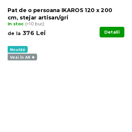
Pat de o persoana IKAROS 120 x 200
cm, stejar artisan/gri
In stoc
(>10 buc)
376 Lei
Detalii
de la
Noutăți
Vezi în AR ❖