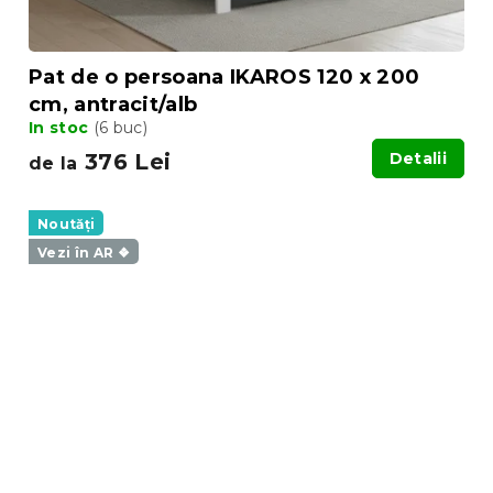
Pat de o persoana IKAROS 120 x 200
cm, antracit/alb
In stoc
(6 buc)
376 Lei
Detalii
de la
Noutăți
Vezi în AR ❖