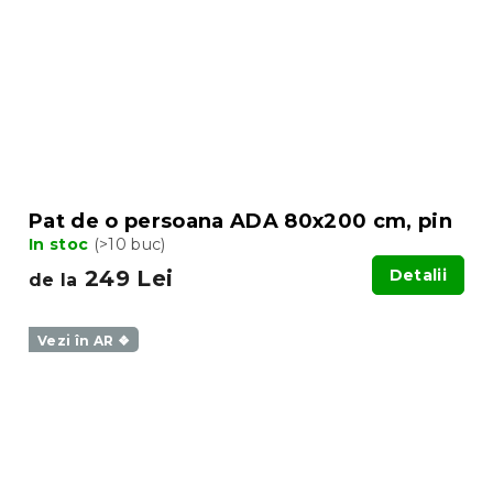
Pat de o persoana ADA 80x200 cm, pin
In stoc
(>10 buc)
249 Lei
Detalii
de la
Vezi în AR ❖