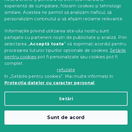
experiență de cumpărare, folosim cookies și tehnologii
similare. Acestea ne permit să analizăm traficul, să
personalizăm conținutul și să afișăm reclame relevante.
Informațiile privind utilizarea site-ului nostru sunt
partajate cu partenerii noștri de publicitate și analiză. Prin
selectarea „
Acceptă toate
” vă exprimați acordul pentru
procesarea tuturor tipurilor opționale de cookies.
Setările
pentru cookies
pot fi personalizate sau cookies pot fi
Pat dublu stejar sonoma, SOFIA 140 x
complet
refuzate
200 cm
în „Setările pentru cookies”. Mai multe informații în
In stoc
(>10 buc)
Protecția datelor cu caracter personal
.
479 Lei
Detalii
de la
Setări
Sunt de acord