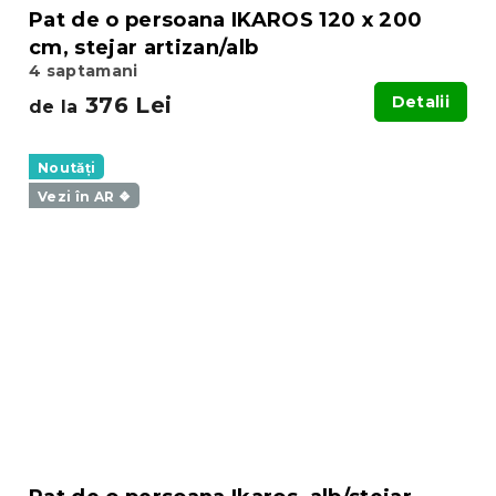
Pat de o persoana IKAROS 120 x 200
cm, stejar artizan/alb
4 saptamani
376 Lei
Detalii
de la
Noutăți
Vezi în AR ❖