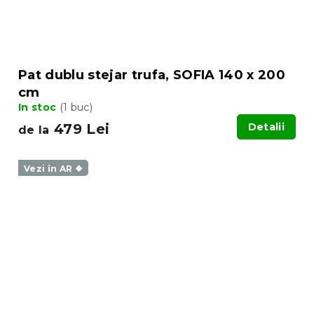
Pat dublu stejar trufa, SOFIA 140 x 200
cm
In stoc
(1 buc)
479 Lei
Detalii
de la
Vezi în AR ❖