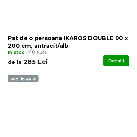
Pat de o persoana IKAROS DOUBLE 90 x
200 cm, antracit/alb
In stoc
(>10 buc)
285 Lei
Detalii
de la
Vezi în AR ❖