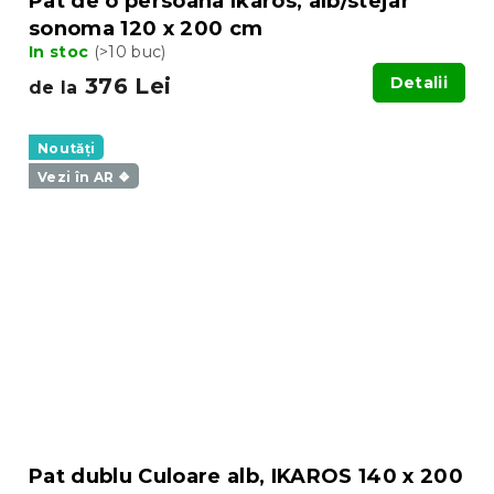
Pat de o persoana Ikaros, alb/stejar
sonoma 120 x 200 cm
In stoc
(>10 buc)
376 Lei
Detalii
de la
Noutăți
Vezi în AR ❖
Pat dublu Culoare alb, IKAROS 140 x 200