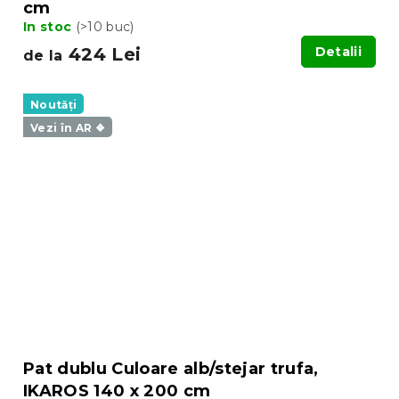
cm
In stoc
(>10 buc)
424 Lei
Detalii
de la
Noutăți
Vezi în AR ❖
Pat dublu Culoare alb/stejar trufa,
IKAROS 140 x 200 cm