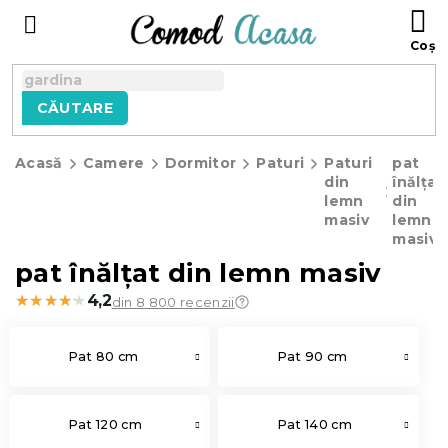
Treci
C
la
D
conținut
C
CĂUTARE
Acasă
Camere
Dormitor
Paturi
Paturi
pat
din
înălțat
lemn
din
masiv
lemn
masiv
pat înălțat din lemn masiv
★★★★★
★★★★★
4,2
din 8 800 recenzii
Pat 80 cm
Pat 90 cm
Pat 120 cm
Pat 140 cm