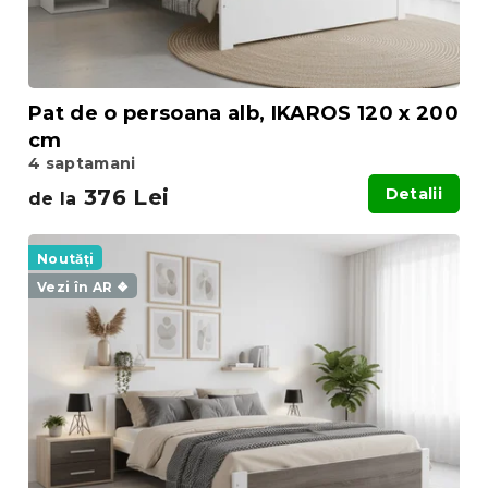
s
u
e
l
u
i
Pat de o persoana alb, IKAROS 120 x 200
cm
4 saptamani
376 Lei
Detalii
de la
Noutăți
Vezi în AR ❖