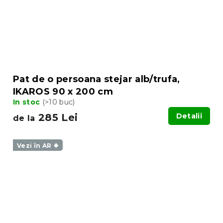
Pat de o persoana stejar alb/trufa,
IKAROS 90 x 200 cm
In stoc
(>10 buc)
285 Lei
Detalii
de la
Vezi în AR ❖