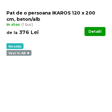
Pat de o persoana IKAROS 120 x 200
cm, beton/alb
In stoc
(1 buc)
376 Lei
Detalii
de la
Noutăți
Vezi în AR ❖