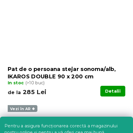
Pat de o persoana stejar sonoma/alb,
IKAROS DOUBLE 90 x 200 cm
In stoc
(>10 buc)
285 Lei
Detalii
de la
Vezi în AR ❖
Pentru a asigura funcționarea corectă a magazinului
nostru online și pentru a vă oferi cea mai bună