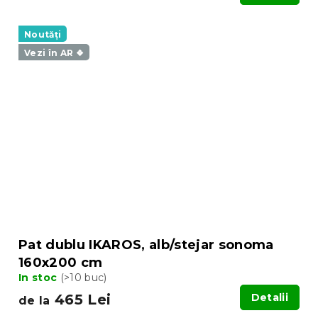
Noutăți
Vezi în AR ❖
Pat dublu IKAROS, alb/stejar sonoma
160x200 cm
In stoc
(>10 buc)
465 Lei
Detalii
de la