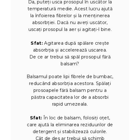
Da, puteți usca prosopul în uscător la
temperatură medie. Acest lucru ajută
la înfoierea fibrelor și la menținerea
absorbției. Dacă nu aveți uscător,
uscați prosopul la aer și agitați-l bine.
Sfat:
Agitarea după spălare crește
absorbția și accelerează uscarea.
De ce ar trebui să spăl prosopul fără
balsam?
Balsamul poate lipi fibrele de bumbac,
reducând absorbția acestora. Spălați
prosoapele fără balsam pentru a
păstra capacitatea lor de a absorbi
rapid umezeala.
Sfat:
În loc de balsam, folosiți oțet,
care ajută la eliminarea reziduurilor de
detergent și stabilizează culorile.
Cât de des ar trebui să schimb