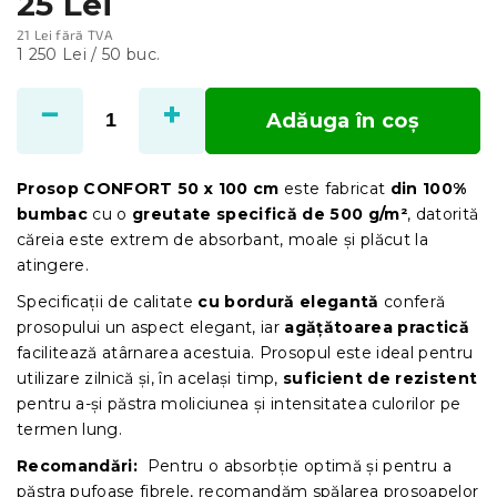
25 Lei
21 Lei fără TVA
Evaluare
1 250 Lei / 50 buc.
preţ:
Adăuga în coş
Prosop CONFORT 50 x 100 cm
este fabricat
din 100%
bumbac
cu o
greutate specifică de 500 g/m²
, datorită
căreia este extrem de absorbant, moale și plăcut la
atingere.
Specificații de calitate
cu bordură elegantă
conferă
prosopului un aspect elegant, iar
agățătoarea practică
facilitează atârnarea acestuia. Prosopul este ideal pentru
utilizare zilnică și, în același timp,
suficient de rezistent
pentru a-și păstra moliciunea și intensitatea culorilor pe
termen lung.
Recomandări:
Pentru o absorbție optimă și pentru a
păstra pufoase fibrele, recomandăm spălarea prosoapelor