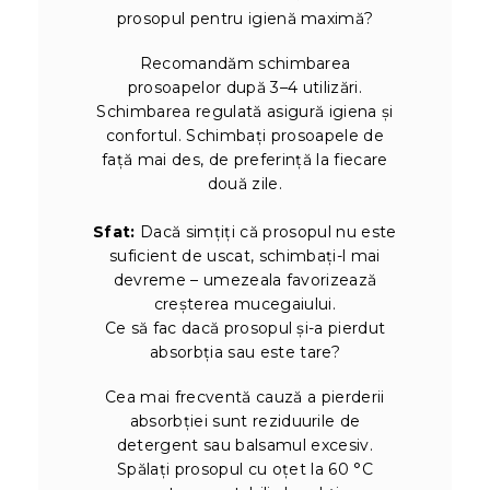
prosopul pentru igienă maximă?
Recomandăm schimbarea
prosoapelor după 3–4 utilizări.
Schimbarea regulată asigură igiena și
confortul. Schimbați prosoapele de
față mai des, de preferință la fiecare
două zile.
Sfat:
Dacă simțiți că prosopul nu este
suficient de uscat, schimbați-l mai
devreme – umezeala favorizează
creșterea mucegaiului.
Ce să fac dacă prosopul și-a pierdut
absorbția sau este tare?
Cea mai frecventă cauză a pierderii
absorbției sunt reziduurile de
detergent sau balsamul excesiv.
Spălați prosopul cu oțet la 60 °C