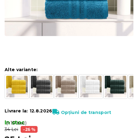
Alte variante:
Livrare la:
12.8.2026
Opțiuni de transport
In stoc
(>10 buc)
34 Lei
–26 %