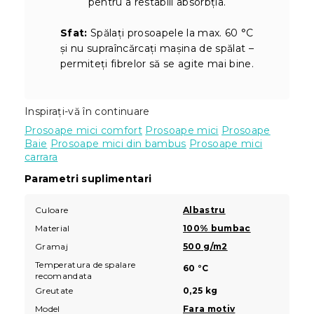
pentru a restabili absorbția.
Sfat:
Spălați prosoapele la max. 60 °C
și nu supraîncărcați mașina de spălat –
permiteți fibrelor să se agite mai bine.
Inspirați-vă în continuare
Prosoape mici comfort
Prosoape mici
Prosoape
Baie
Prosoape mici din bambus
Prosoape mici
carrara
Parametri suplimentari
Culoare
Albastru
Material
100% bumbac
Gramaj
500 g/m2
Temperatura de spalare
60 °C
recomandata
Greutate
0,25 kg
Model
Fara motiv