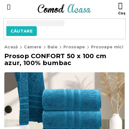
Treci
C
la
D
conținut
C
CĂUTARE
Acasă
Camere
Baie
Prosoape
Prosoape mici
Prosop CONFORT 50 x 100 cm
azur, 100% bumbac