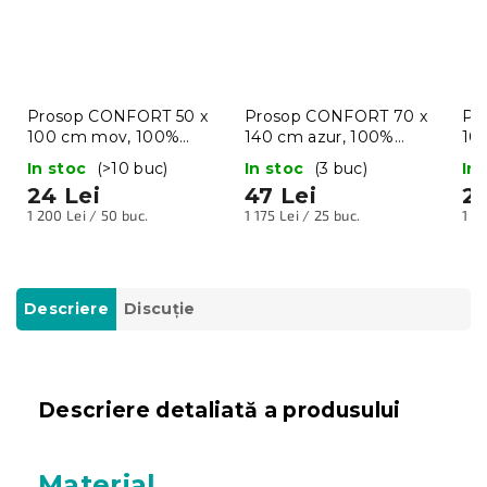
Prosop CONFORT 50 x
Prosop CONFORT 70 x
Pr
100 cm mov, 100%
140 cm azur, 100%
10
bumbac
bumbac
bu
In stoc
(>10 buc)
In stoc
(3 buc)
In
24 Lei
47 Lei
24
Evaluare
Evaluare
Eva
1 200 Lei / 50 buc.
1 175 Lei / 25 buc.
1 2
preţ:
preţ:
pre
Descriere
Discuţie
Descriere detaliată a produsului
Material