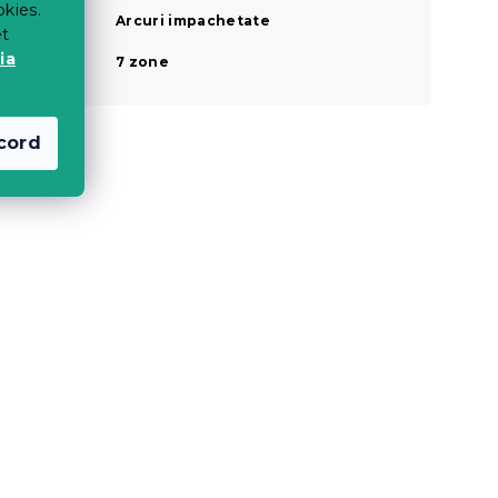
okies.
Tipuri de
Arcuri impachetate
arcuri
et
Zone
ia
7 zone
ortopedice
cord