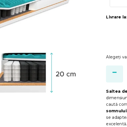
Livrare la
Alegeţi va
Saltea d
dimensiun
caută com
somnului
se adaptea
excelentă