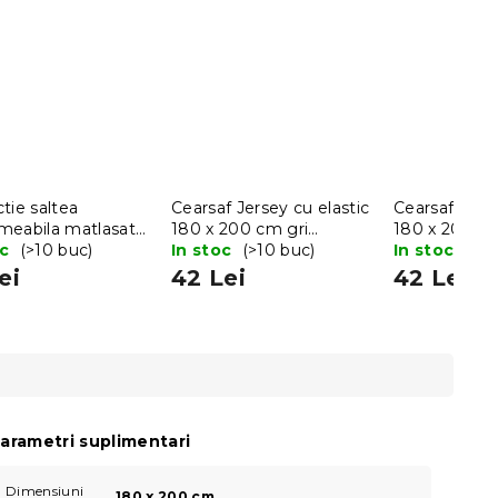
tie saltea
Cearsaf Jersey cu elastic
Cearsaf Jerse
meabila matlasata
180 x 200 cm gri
180 x 200 cm
200 cm
oc
(>10 buc)
deschis
In stoc
(>10 buc)
In stoc
(>10
ei
42 Lei
42 Lei
arametri suplimentari
Dimensiuni
180 x 200 cm