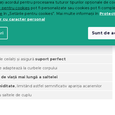
ți acordul pentru procesarea tuturor tipurilor opționale de co
 tehnologiei cu arcuri individuale
e pentru cookies
pot fi personalizate sau cookies pot fi compl
le din spumă datorită tehnologiei arcurilor în săculeți
te
în „Setările pentru cookies”. Mai multe informații în
Protecț
r cu caracter personal
.
Sunt de a
ri
 ceilalți și asigură
suport perfect
 se adaptează la curbele corpului
 de viață mai lungă a saltelei
miditate
, limitând astfel semnificativ apariția acarienilor
u saltele de cuplu