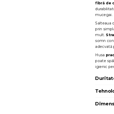
fibră de
durabilita
mucegai.
Salteaua 
prin simpl
mult.
Stra
somn confo
adecvată 
Husa
pra
poate spăl
igienic pe
Duritat
Tehnolo
Dimensi