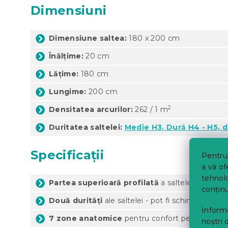
Dimensiuni
Dimensiune saltea:
180 x 200 cm
Înălțime:
20 cm
Lățime:
180 cm
Lungime:
200 cm
2
Densitatea arcurilor:
262 / 1 m
Duritatea saltelei:
Medie H3, Dură H4 - H5, d
Specificații
Pentru 
a vă of
tehnolo
Partea superioară profilată
a saltelei cu efec
conținu
Două durități
ale saltelei - pot fi schimbate libe
Informa
7 zone anatomice
pentru confort perfect în t
noștri 