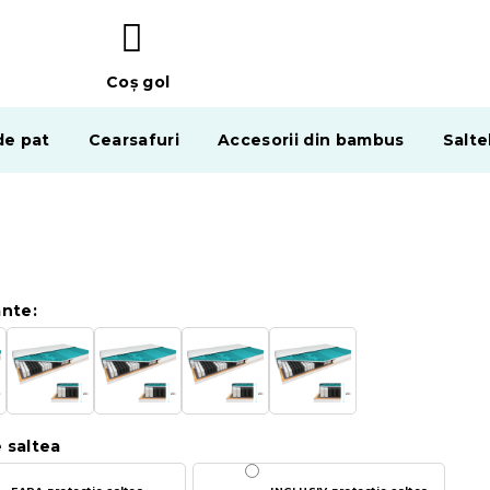
Coş gol
COŞ
DE
de pat
Cearsafuri
Accesorii din bambus
Salte
CUMPĂRĂTURI
ante:
 saltea