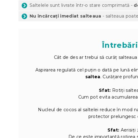
Saltelele sunt livrate într-o stare comprimată -
d
Nu încărcați imediat salteaua
- salteaua poate
Întrebări
Cât de des ar trebui să curăț salteaua
Aspirarea regulată cel puțin o dată pe lună elim
saltea
. Curățare profun
Sfat:
Rotiți salte
Cum pot evita acumularea 
Nucleul de cocos al saltelei reduce în mod nat
protector prelungesc d
Sfat:
Aerisiți 
De ce este importantă rotirea sa