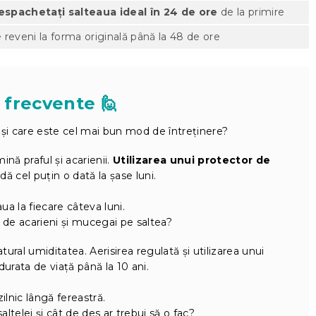
espachetați salteaua ideal în 24 de ore
de la primire
 reveni la forma originală până la 48 de ore
 frecvente 🙋
 și care este cel mai bun mod de întreținere?
ină praful și acarienii.
Utilizarea unui protector de
dă cel puțin o dată la șase luni.
aua la fiecare câteva luni.
de acarieni și mucegai pe saltea?
ural umiditatea. Aerisirea regulată și utilizarea unui
urata de viață până la 10 ani.
zilnic lângă fereastră.
ltelei și cât de des ar trebui să o fac?