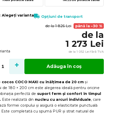
FARA protectie saltea
INCLUSIV protectie saltea
:
Alegeţi varianta
Opțiuni de transport
de la 1 826 Lei
până la –30 %
de la
1 273 Lei
rianta
de la
1 052 Lei
fără TVA
Evalu
preţ:
Adăuga în coş
e cocos COCO MAXI cu înălțimea de 20 cm
și
i de 180 × 200 cm este alegerea ideală pentru oricine
binația perfectă de
suport ferm și confort în timpul
.
Este realizată din
nucleu cu arcuri individuale
, care
ză formei corpului și asigură o elasticitate punctuală
. Este completată cu spumă PUR și strat natural de