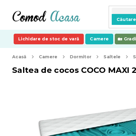
Treci
la
conținut
Căutar
Lichidare de stoc de vară
Camere
Grad
Acasă
Camere
Dormitor
Saltele
S
Saltea de cocos COCO MAXI 2