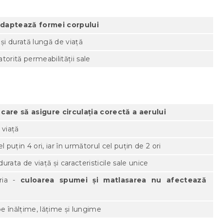
adaptează formei corpului
 și durată lungă de viață
torită permeabilității sale
care să asigure circulația corectă a aerului
 viață
l puțin 4 ori, iar în următorul cel puțin de 2 ori
durata de viață și caracteristicile sale unice
aria -
culoarea spumei și matlasarea nu afectează
e înălțime, lățime și lungime