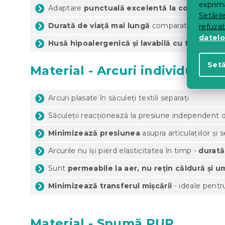
exprima
Adaptare
punctuală excelentă la corp
datorită
Setăril
Durată de viață mai lungă
comparativ cu saltele
refuza
datelo
Husă hipoalergenică și lavabilă cu fermoar
Setă
Material - Arcuri individuale
Arcuri plasate în săculeți textili separați
Săculeții reacționează la presiune independent de
Minimizează presiunea
asupra articulațiilor și
Arcurile nu își pierd elasticitatea în timp -
durată
Sunt
permeabile la aer, nu rețin căldură și u
Minimizează transferul mișcării
- ideale pentr
Material - Spumă PUR