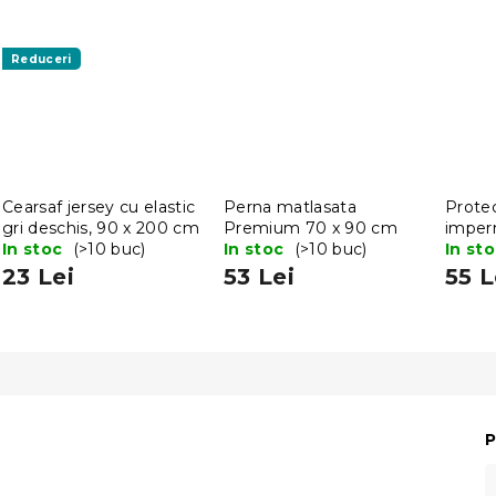
Reduceri
Cearsaf jersey cu elastic
Perna matlasata
Protec
gri deschis, 90 x 200 cm
Premium 70 x 90 cm
imper
In stoc
(>10 buc)
In stoc
(>10 buc)
90 x 
In st
23 Lei
53 Lei
55 L
P