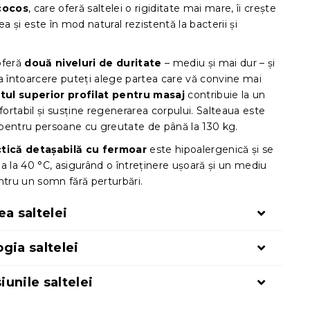
 cocos
, care oferă saltelei o rigiditate mai mare, îi crește
tea și este în mod natural rezistentă la bacterii și
oferă
două niveluri de duritate
– mediu și mai dur – și
a întoarcere puteți alege partea care vă convine mai
tul superior profilat pentru masaj
contribuie la un
rtabil și susține regenerarea corpului. Salteaua este
pentru persoane cu greutate de până la 130 kg.
ctică detașabilă cu fermoar
este hipoalergenică și se
a la 40 °C, asigurând o întreținere ușoară și un mediu
ntru un somn fără perturbări.
ea saltelei
gia saltelei
unile saltelei