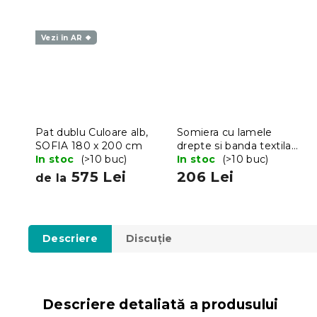
Vezi în AR ❖
Pat dublu Culoare alb,
Somiera cu lamele
SOFIA 180 x 200 cm
drepte si banda textila
In stoc
(>10 buc)
180x200 cm
In stoc
(>10 buc)
575 Lei
206 Lei
de la
Descriere
Discuţie
Descriere detaliată a produsului