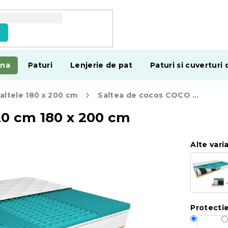
e
ina
Paturi
Lenjerie de pat
Paturi si cuverturi 
altele 180 x 200 cm
Saltea de cocos COCO MAXI 20 cm 180 x 200 cm
0 cm 180 x 200 cm
Alte vari
Protectie