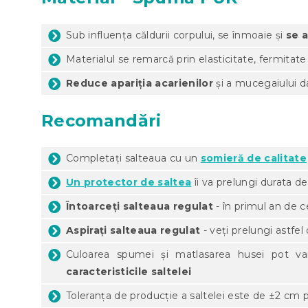
Sub influența căldurii corpului, se înmoaie și
se 
Materialul se remarcă prin elasticitate, fermitate
Reduce apariția acarienilor
și a mucegaiului da
Recomandări
Completați salteaua cu un
somieră de calitate
Un protector de saltea
îi va prelungi durata de
Întoarceți salteaua regulat
- în primul an de ce
Aspirați salteaua regulat
- veți prelungi astfel 
Culoarea spumei și matlasarea husei pot v
caracteristicile saltelei
Toleranța de producție a saltelei este de ±2 cm p