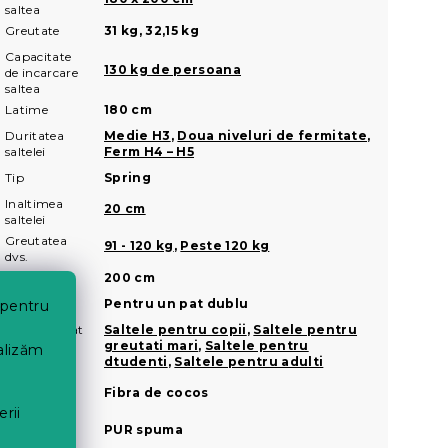
saltea
Greutate
31 kg, 32,15 kg
Capacitate
130 kg de persoana
de incarcare
saltea
Latime
180 cm
Duritatea
Medie H3
,
Doua niveluri de fermitate
,
saltelei
Ferm H4 – H5
Tip
Spring
Inaltimea
20 cm
saltelei
Greutatea
91 - 120 kg
,
Peste 120 kg
dvs.
Lungime
200 cm
Marime
Pentru un pat dublu
 pentru
Recomandat
Saltele pentru copii
,
Saltele pentru
pentru
greutati mari
,
Saltele pentru
nalizăm
dtudenti
,
Saltele pentru adulti
Ingredient
Fibra de cocos
natural
erii
Tip de
PUR spuma
spuma