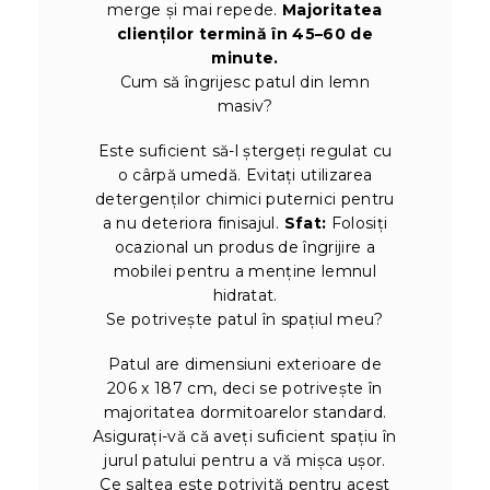
merge și mai repede.
Majoritatea
clienților termină în 45–60 de
minute.
Cum să îngrijesc patul din lemn
masiv?
Este suficient să-l ștergeți regulat cu
o cârpă umedă. Evitați utilizarea
detergenților chimici puternici pentru
a nu deteriora finisajul.
Sfat:
Folosiți
ocazional un produs de îngrijire a
mobilei pentru a menține lemnul
hidratat.
Se potrivește patul în spațiul meu?
Patul are dimensiuni exterioare de
206 x 187 cm, deci se potrivește în
majoritatea dormitoarelor standard.
Asigurați-vă că aveți suficient spațiu în
jurul patului pentru a vă mișca ușor.
Ce saltea este potrivită pentru acest