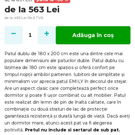
de la
563 Lei
de la
465 Lei
fără TVA
Evaluare
preţ:
Adăuga în coş
Patul dublu de 180 x 200 cm este una dintre cele mai
populare dimensiuni ale paturilor duble. Patul dublu cu
lățimea de 180 cm este spațios și oferă confort pe
timpul nopții ambilor parteneri. Iubitorii de simplitate și
minimalism vor aprecia patul EMILY în decorul de stejar.
Are un aspect clasic care completează perfect orice
dormitor și poate fi ușor combinat cu alt mobilier. Patul
este realizat din lemn de pin de înaltă calitate, care în
combinație cu două straturi de lac de protecție
garantează rezistență și durată lungă de viață. Dacă aveți
un dormitor mare, atunci acest pat va fi alegerea
potrivită.
Pretul nu include si sertarul de sub pat.