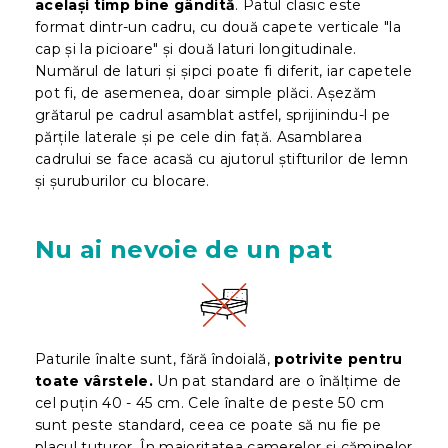
același timp bine gândită
. Patul clasic este
format dintr-un cadru, cu două capete verticale "la
cap și la picioare" și două laturi longitudinale.
Numărul de laturi și șipci poate fi diferit, iar capetele
pot fi, de asemenea, doar simple plăci. Așezăm
grătarul pe cadrul asamblat astfel, sprijinindu-l pe
părțile laterale și pe cele din față. Asamblarea
cadrului se face acasă cu ajutorul
știfturilor de lemn
și șuruburilor cu blocare.
Nu ai nevoie de un pat
Paturile înalte sunt, fără îndoială,
potrivite pentru
toate vârstele.
Un pat standard are o înălțime de
cel puțin 40 - 45 cm. Cele înalte de peste 50 cm
sunt peste standard, ceea ce poate să nu fie pe
placul tuturor. În majoritatea camerelor și căminelor