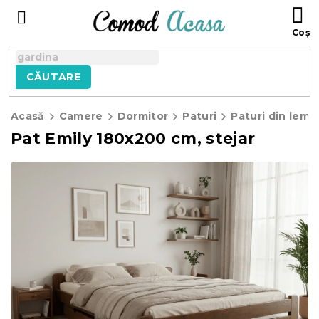
Treci
C
la
D
conținut
C
CĂUTARE
Acasă
Camere
Dormitor
Paturi
Paturi din lemn
Pat Emily 180x200 cm, stejar