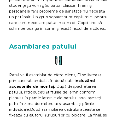
studențești vom găsi paturi clasice. Tinerii și
persoanele fără probleme de sănătate nu necesită
un pat înalt. Un grup separat sunt copiii mici, pentru
care sunt necesare paturi mai mici. Copiii tind să
schimbe poziția în somn și există riscul de a cădea.
.
Asamblarea patului
Patul va fi asamblat de către client, El se livrează
prin curierat, ambalat în două cutii
incluzând
accesoriile de montaj.
După despachetarea
patului, introduceți știfturile de lemn conform
planului în părțile laterale ale patului, apoi așezați
patul în zona dormitorului și asamblați părțile
individuale.După asamblarea cadrului aceasta se
fixează cu ajutorul șuruburilor cu blocare. La final, se