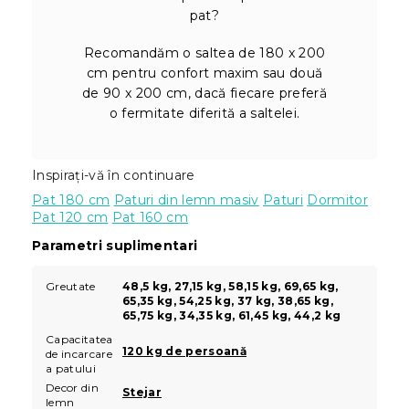
pat?
Recomandăm o saltea de 180 x 200
cm pentru confort maxim sau două
de 90 x 200 cm, dacă fiecare preferă
o fermitate diferită a saltelei.
Inspirați-vă în continuare
Pat 180 cm
Paturi din lemn masiv
Paturi
Dormitor
Pat 120 cm
Pat 160 cm
Parametri suplimentari
Greutate
48,5 kg, 27,15 kg, 58,15 kg, 69,65 kg,
65,35 kg, 54,25 kg, 37 kg, 38,65 kg,
65,75 kg, 34,35 kg, 61,45 kg, 44,2 kg
Capacitatea
120 kg de persoană
de incarcare
a patului
Decor din
Stejar
lemn