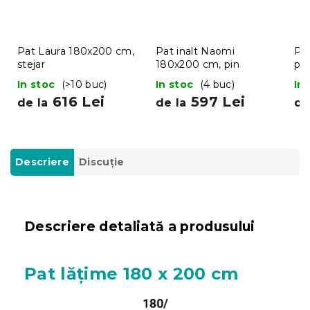
Pat Laura 180x200 cm,
Pat inalt Naomi
Pa
stejar
180x200 cm, pin
pin
In stoc
(>10 buc)
In stoc
(4 buc)
In
616 Lei
597 Lei
de la
de la
de
Descriere
Discuţie
Descriere detaliată a produsului
Pat lățime 180 x 200 cm