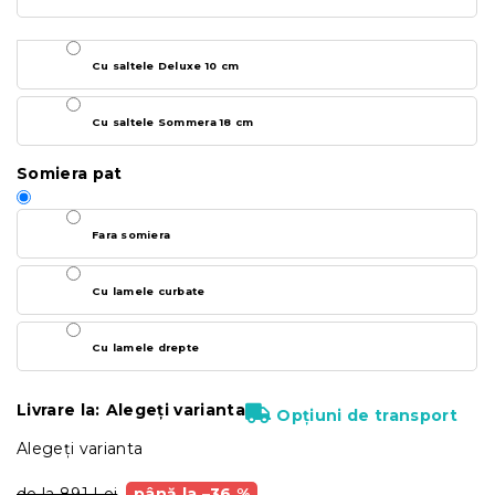
Cu saltele Deluxe 10 cm
Cu saltele Sommera 18 cm
Somiera pat
Fara somiera
Cu lamele curbate
Cu lamele drepte
Livrare la:
Alegeţi varianta
Opțiuni de transport
Alegeţi varianta
de la 891 Lei
până la –36 %