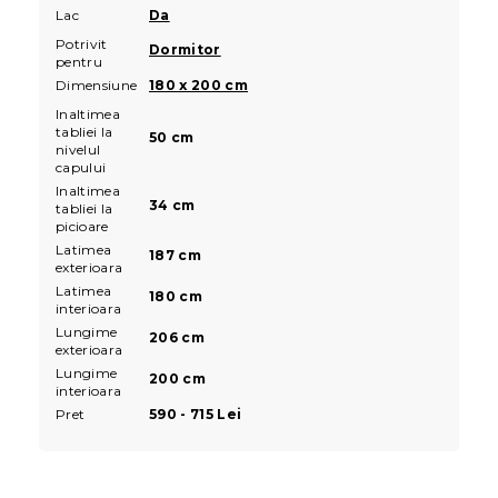
Lac
Da
Potrivit
Dormitor
pentru
Dimensiune
180 x 200 cm
Inaltimea
tabliei la
50 cm
nivelul
capului
Inaltimea
34 cm
tabliei la
picioare
Latimea
187 cm
exterioara
Latimea
180 cm
interioara
Lungime
206 cm
exterioara
Lungime
200 cm
interioara
Pret
590 - 715 Lei