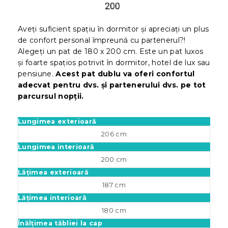
Aveți suficient spațiu în dormitor și apreciați un plus
de confort personal împreună cu partenerul?!
Alegeți un pat de 180 x 200 cm. Este un pat luxos
și foarte spațios potrivit în dormitor, hotel de lux sau
pensiune.
Acest pat dublu va oferi confortul
adecvat pentru dvs. și partenerului dvs. pe tot
parcursul nopții.
Lungimea exterioară
206 cm
Lungimea interioară
200 cm
Lățimea exterioară
187 cm
Lățimea interioară
180 cm
Înălțimea tăbliei la cap