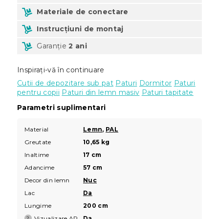
Materiale de conectare
Instrucțiuni de montaj
Garanție
2 ani
Inspirați-vă în continuare
Cutii de depozitare sub pat
Paturi
Dormitor
Paturi
pentru copii
Paturi din lemn masiv
Paturi tapitate
Parametri suplimentari
Material
Lemn
,
PAL
Greutate
10,65 kg
Inaltime
17 cm
Adancime
57 cm
Decor din lemn
Nuc
Lac
Da
Lungime
200 cm
Vizualizare AR
Da
?