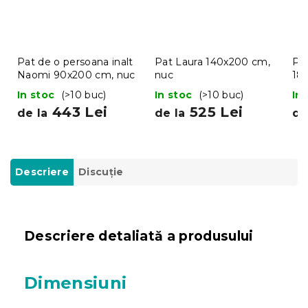
Pat de o persoana inalt
Pat Laura 140x200 cm,
Pat
Naomi 90x200 cm, nuc
nuc
18
In stoc
(>10 buc)
In stoc
(>10 buc)
In
443 Lei
525 Lei
de la
de la
de
Descriere
Discuţie
Descriere detaliată a produsului
Dimensiuni