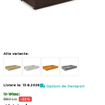
Alte variante:
Livrare la:
13.8.2026
Opțiuni de transport
In stoc
(>10 buc)
880 Lei
–52 %