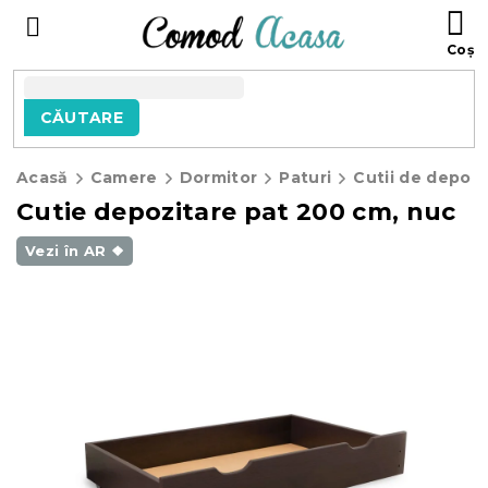
Treci
C
la
D
conținut
C
CĂUTARE
Acasă
Camere
Dormitor
Paturi
Cutii de depozi
Cutie depozitare pat 200 cm, nuc
Vezi în AR ❖