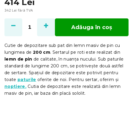
414 Lei
342 Lei fără TVA
Evaluare
preţ:
Adăuga în coş
Cutie de depozitare sub pat din lemn masiv de pin cu
lungimea de
200 cm
. Sertarul pe roti este realizat din
lemn de pin
de calitate, în nuanța nucului. Sub paturile
standard de lungime 200 cm, se potrivește două astfel
de sertare. Spațiul de depozitare este potrivit pentru
toate
paturile
oferite de noi. Pentru sertar, oferim și
noptiere.
Cutia de depozitare este realizată din lemn
masiv de pin, iar baza din placă sololit.