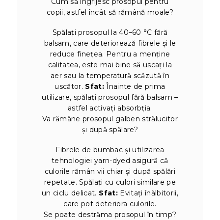
Cum să îngrijesc prosopul pentru
copii, astfel încât să rămână moale?
Spălați prosopul la 40–60 °C fără
balsam, care deteriorează fibrele și le
reduce finețea. Pentru a menține
calitatea, este mai bine să uscați la
aer sau la temperatură scăzută în
uscător.
Sfat:
Înainte de prima
utilizare, spălați prosopul fără balsam –
astfel activați absorbția.
Va rămâne prosopul galben strălucitor
și după spălare?
Fibrele de bumbac și utilizarea
tehnologiei yarn-dyed asigură că
culorile rămân vii chiar și după spălări
repetate. Spălați cu culori similare pe
un ciclu delicat.
Sfat:
Evitați înălbitorii,
care pot deteriora culorile.
Se poate destrăma prosopul în timp?