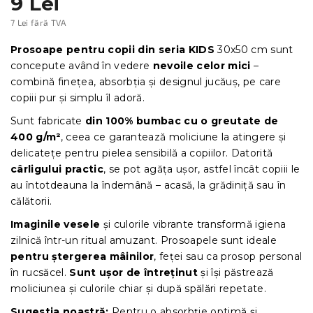
9 Lei
7 Lei fără TVA
Evaluare
preţ:
Prosoape pentru copii din seria KIDS
30x50 cm sunt
concepute având în vedere
nevoile celor mici
–
combină finețea, absorbția și designul jucăuș, pe care
copiii pur și simplu îl adoră.
Sunt fabricate
din 100% bumbac cu o greutate de
400 g/m²
, ceea ce garantează moliciune la atingere și
delicatețe pentru pielea sensibilă a copiilor. Datorită
cârligului practic
, se pot agăța ușor, astfel încât copiii le
au întotdeauna la îndemână – acasă, la grădiniță sau în
călătorii.
Imaginile vesele
și culorile vibrante transformă igiena
zilnică într-un ritual amuzant. Prosoapele sunt ideale
pentru ștergerea mâinilor
, feței sau ca prosop personal
în rucsăcel.
Sunt ușor de întreținut
și își păstrează
moliciunea și culorile chiar și după spălări repetate.
Sugestia noastră:
Pentru o absorbție optimă și