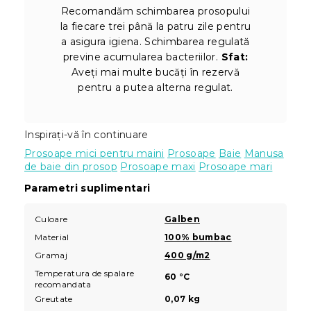
Recomandăm schimbarea prosopului
la fiecare trei până la patru zile pentru
a asigura igiena. Schimbarea regulată
previne acumularea bacteriilor.
Sfat:
Aveți mai multe bucăți în rezervă
pentru a putea alterna regulat.
Inspirați-vă în continuare
Prosoape mici pentru maini
Prosoape
Baie
Manusa
de baie din prosop
Prosoape maxi
Prosoape mari
Parametri suplimentari
Culoare
Galben
Material
100% bumbac
Gramaj
400 g/m2
Temperatura de spalare
60 °C
recomandata
Greutate
0,07 kg