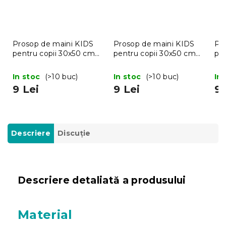
Prosop de maini KIDS
Prosop de maini KIDS
Pr
pentru copii 30x50 cm
pentru copii 30x50 cm
pe
portocaliu
albastru
roz
In stoc
(>10 buc)
In stoc
(>10 buc)
In
9 Lei
9 Lei
9 
Descriere
Discuţie
Descriere detaliată a produsului
Material