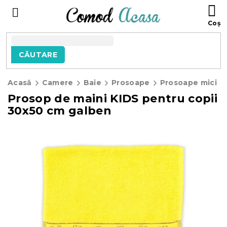
Treci
C
la
D
conținut
C
CĂUTARE
Acasă
Camere
Baie
Prosoape
Prosoape mici p
Prosop de maini KIDS pentru copii
30x50 cm galben